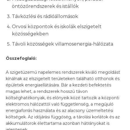
öntözőrendszerek és istállók
Távközlési és rádióállomások
Orvosi központok és iskolák elszigetelt
közösségekben
Távoli közösségek villamosenergia-hálózata
Összefoglaló:
A szigetüzemű napelemes rendszerek kiváló megoldást
kínálnak az elszigetelt területeken található otthonok és
épületek energiaellátására. Bár a kezdeti befektetés
magas lehet, a rendszerek hosszú távon
költséghatékonyak, és előnyeik közé tartozik a központi
elektromos hálózattól való függetlenség, a megújuló
energiaforrás használata és az alacsony üzemeltetési
költségek. Az időjárási függőség, a tárolási korlátok és az
akkumulátorok élettartama azonban hátrányokat is
jelentenek.