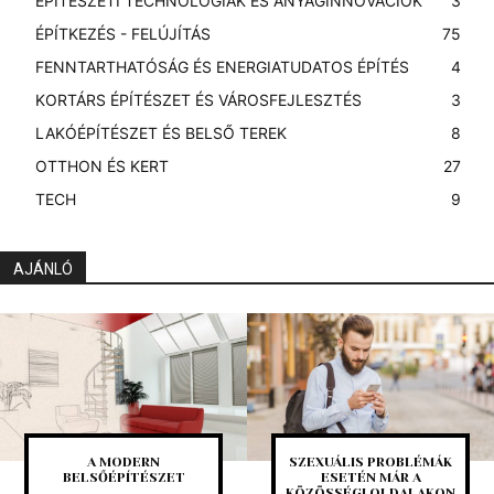
ÉPÍTÉSZETI TECHNOLÓGIÁK ÉS ANYAGINNOVÁCIÓK
3
ÉPÍTKEZÉS - FELÚJÍTÁS
75
FENNTARTHATÓSÁG ÉS ENERGIATUDATOS ÉPÍTÉS
4
KORTÁRS ÉPÍTÉSZET ÉS VÁROSFEJLESZTÉS
3
LAKÓÉPÍTÉSZET ÉS BELSŐ TEREK
8
OTTHON ÉS KERT
27
TECH
9
AJÁNLÓ
A MODERN
SZEXUÁLIS PROBLÉMÁK
BELSŐÉPÍTÉSZET
ESETÉN MÁR A
KÖZÖSSÉGI OLDALAKON