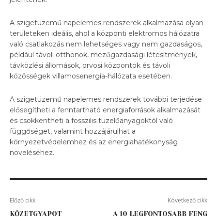
A szigetüzemű napelemes rendszerek alkalmazása olyan
területeken ideális, ahol a központi elektromos hálózatra
való csatlakozás nem lehetséges vagy nem gazdaságos,
például távoli otthonok, mezőgazdasági létesítmények,
távközlési állomások, orvosi központok és távoli
közösségek villamosenergia-hálózata esetében.
A szigetüzemű napelemes rendszerek további terjedése
elősegítheti a fenntartható energiaforrások alkalmazását
és csökkentheti a fosszilis tüzelőanyagoktól való
függőséget, valamint hozzájárulhat a
környezetvédelemhez és az energiahatékonyság
növeléséhez.
Előző cikk
Következő cikk
KŐZETGYAPOT
A 10 LEGFONTOSABB FENG