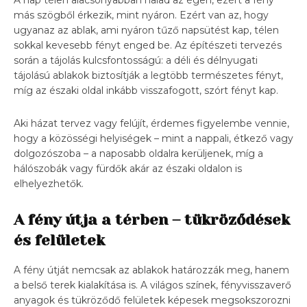
más szögből érkezik, mint nyáron. Ezért van az, hogy
ugyanaz az ablak, ami nyáron tűző napsütést kap, télen
sokkal kevesebb fényt enged be. Az építészeti tervezés
során a tájolás kulcsfontosságú: a déli és délnyugati
tájolású ablakok biztosítják a legtöbb természetes fényt,
míg az északi oldal inkább visszafogott, szórt fényt kap.
Aki házat tervez vagy felújít, érdemes figyelembe vennie,
hogy a közösségi helyiségek – mint a nappali, étkező vagy
dolgozószoba – a naposabb oldalra kerüljenek, míg a
hálószobák vagy fürdők akár az északi oldalon is
elhelyezhetők.
A fény útja a térben – tükröződések
és felületek
A fény útját nemcsak az ablakok határozzák meg, hanem
a belső terek kialakítása is. A világos színek, fényvisszaverő
anyagok és tükröződő felületek képesek megsokszorozni