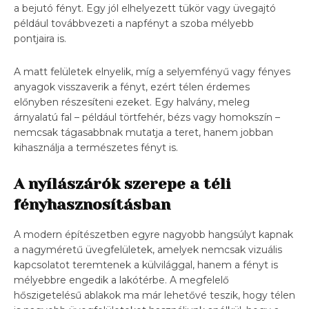
a bejutó fényt. Egy jól elhelyezett tükör vagy üvegajtó
például továbbvezeti a napfényt a szoba mélyebb
pontjaira is.
A matt felületek elnyelik, míg a selyemfényű vagy fényes
anyagok visszaverik a fényt, ezért télen érdemes
előnyben részesíteni ezeket. Egy halvány, meleg
árnyalatú fal – például törtfehér, bézs vagy homokszín –
nemcsak tágasabbnak mutatja a teret, hanem jobban
kihasználja a természetes fényt is.
A nyílászárók szerepe a téli
fényhasznosításban
A modern építészetben egyre nagyobb hangsúlyt kapnak
a nagyméretű üvegfelületek, amelyek nemcsak vizuális
kapcsolatot teremtenek a külvilággal, hanem a fényt is
mélyebbre engedik a lakótérbe. A megfelelő
hőszigetelésű ablakok ma már lehetővé teszik, hogy télen