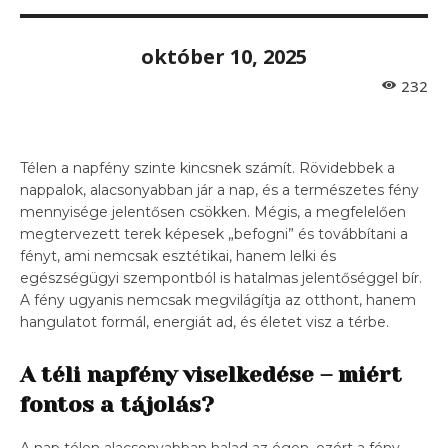
október 10, 2025
232
Télen a napfény szinte kincsnek számít. Rövidebbek a
nappalok, alacsonyabban jár a nap, és a természetes fény
mennyisége jelentősen csökken. Mégis, a megfelelően
megtervezett terek képesek „befogni” és továbbítani a
fényt, ami nemcsak esztétikai, hanem lelki és
egészségügyi szempontból is hatalmas jelentőséggel bír.
A fény ugyanis nemcsak megvilágítja az otthont, hanem
hangulatot formál, energiát ad, és életet visz a térbe.
A téli napfény viselkedése – miért
fontos a tájolás?
A nap télen alacsonyabban halad az égen, ezért a fény