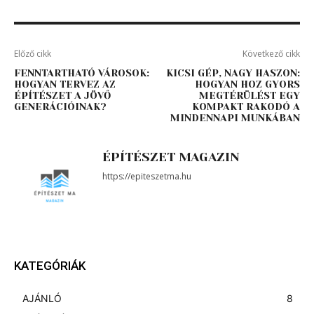
Előző cikk
Következő cikk
FENNTARTHATÓ VÁROSOK:
KICSI GÉP, NAGY HASZON:
HOGYAN TERVEZ AZ
HOGYAN HOZ GYORS
ÉPÍTÉSZET A JÖVŐ
MEGTÉRÜLÉST EGY
GENERÁCIÓINAK?
KOMPAKT RAKODÓ A
MINDENNAPI MUNKÁBAN
ÉPÍTÉSZET MAGAZIN
https://epiteszetma.hu
KATEGÓRIÁK
AJÁNLÓ
8