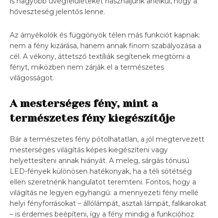
is nagyobb üvegfelületeket használjunk anélkül, hogy a
hőveszteség jelentős lenne.
Az árnyékolók és függönyök télen más funkciót kapnak:
nem a fény kizárása, hanem annak finom szabályozása a
cél. A vékony, áttetsző textíliák segítenek megtörni a
fényt, miközben nem zárják el a természetes
világosságot.
A mesterséges fény, mint a
természetes fény kiegészítője
Bár a természetes fény pótolhatatlan, a jól megtervezett
mesterséges világítás képes kiegészíteni vagy
helyettesíteni annak hiányát. A meleg, sárgás tónusú
LED-fények különösen hatékonyak, ha a téli sötétség
ellen szeretnénk hangulatot teremteni. Fontos, hogy a
világítás ne legyen egyhangú: a mennyezeti fény mellé
helyi fényforrásokat – állólámpát, asztali lámpát, falikarokat
– is érdemes beépíteni, így a fény mindig a funkcióhoz