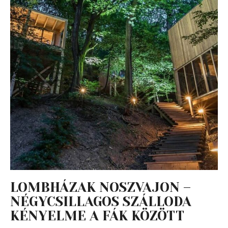
LOMBHÁZAK NOSZVAJON –
NÉGYCSILLAGOS SZÁLLODA
KÉNYELME A FÁK KÖZÖTT