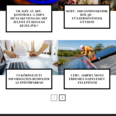
VILÁGÍT AZ ABS-
KERT, AMI GONDOSKODIK
KONTROLL-LÁMPA
RÓLAD –
MŰSZAKI VIZSGÁN: MIT
FŰSZERNÖVÉNYEK
JELENT ÉS HOGYAN
OTTHON
KEZELJÜK?
ÚJ KÖRNYEZETI
5 ÉRV, AMIÉRT MOST
INFORMÁCIÓS RENDSZER
ÉRDEMES NAPELEMET
AZ ÉPÍTŐIPARBAN
TELEPÍTENI