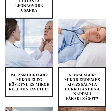
UTALÁS” A
LEGNAGYOBB
CSAPDA
PAJZSMIRIGYGÖB:
ALVÁSLABOR:
MIKOR ELÉG
MIKOR ÉRDEMES
KÖVETNI, ÉS MIKOR
KIVIZSGÁLNI A
KELL MINTAVÉTEL?
HORKOLÁST ÉS A
NAPPALI
FÁRADTSÁGOT?