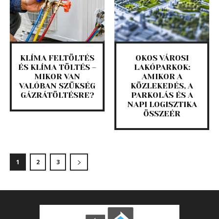
KLÍMA FELTÖLTÉS
OKOS VÁROSI
ÉS KLÍMA TÖLTÉS –
LAKÓPARKOK:
MIKOR VAN
AMIKOR A
VALÓBAN SZÜKSÉG
KÖZLEKEDÉS, A
GÁZRÁTÖLTÉSRE?
PARKOLÁS ÉS A
NAPI LOGISZTIKA
ÖSSZEÉR
1
2
3