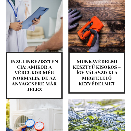
INZULINREZISZTEN
MUNKAVÉDELMI
CIA: AMIKOR A
KESZTYŰ KISOKOS –
VÉRCUKOR MÉG
ÍGY VÁLASZD KI A
NORMÁLIS, DE AZ
MEGFELELŐ
ANYAGCSERE MÁR
KÉZVÉDELMET
JELEZ