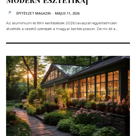
MODERN ESZTÉTIKA]
ÉPÍTÉSZET MAGAZIN
-
MÁJUS 11, 2026
Az alumínium és fém kerítéslécek 2026 tavaszán egyértelműen
átvették a vezető szerepet a magyar kerítés piacon. De mi áll a...