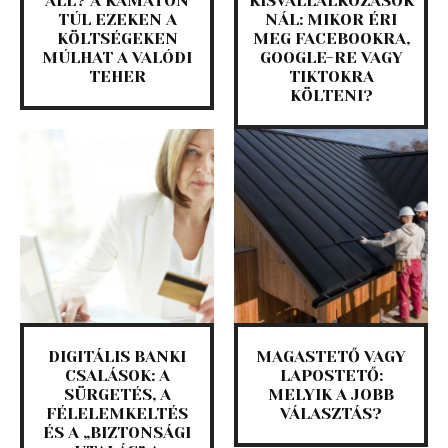
ÁLL? A KAMATON
KISVÁLLALKOZÁSOK
TÚL EZEKEN A
NÁL: MIKOR ÉRI
KÖLTSÉGEKEN
MEG FACEBOOKRA,
MÚLHAT A VALÓDI
GOOGLE-RE VAGY
TEHER
TIKTOKRA
KÖLTENI?
DIGITÁLIS BANKI
MAGASTETŐ VAGY
CSALÁSOK: A
LAPOSTETŐ:
SÜRGETÉS, A
MELYIK A JOBB
FÉLELEMKELTÉS
VÁLASZTÁS?
ÉS A „BIZTONSÁGI