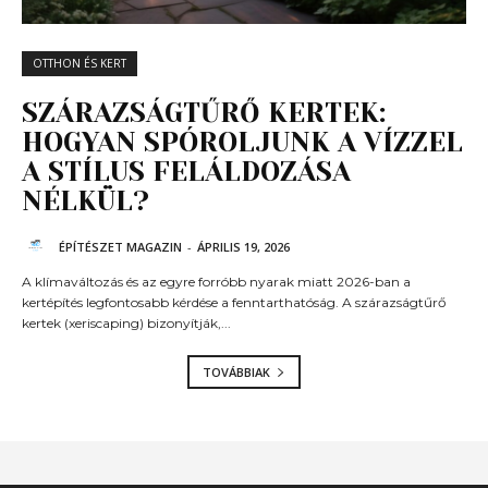
OTTHON ÉS KERT
SZÁRAZSÁGTŰRŐ KERTEK:
HOGYAN SPÓROLJUNK A VÍZZEL
A STÍLUS FELÁLDOZÁSA
NÉLKÜL?
ÉPÍTÉSZET MAGAZIN
-
ÁPRILIS 19, 2026
A klímaváltozás és az egyre forróbb nyarak miatt 2026-ban a
kertépítés legfontosabb kérdése a fenntarthatóság. A szárazságtűrő
kertek (xeriscaping) bizonyítják,...
TOVÁBBIAK