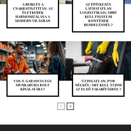
A REIKI ÉS A
AZ ÉPÍTKEZÉS
CSAKRATISZTÍTÁS: AZ
LÁTHATATLAN
ÉLETKERÉK
LOGISZTIKÁJA: MIRE
HARMONIZÁLÁSA A
KELL FIGYELNI
MODERN VILÁGBAN
KONTÉNER
RENDELÉSNÉL?
VAN-E GARANCIA EGY
ÚJ INGATLAN, POR
MUNKARUHA BOLT
NÉLKÜL: MIT KELL TUDNI
KÍNÁLATÁRA?
AZ ELSŐ TAKARÍTÁSRÓL?