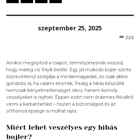
szeptember 25, 2025
223
Amikor megnyitod a csapot, természetesnek veszed,
hogy meleg víz folyik belőle. Egy jól működő bojler szinte
észrevétlenül szolgálja a mindennapjaidat, és csak akkor
gondolsz rá, ha valami elromlik. Pedig a hibás készülék
nemcsak kényelmetlenséget okoz, hanem komoly
veszélyeket is rejthet. Éppen ezért nem érdemes félvállról
venni a karbantartást – hiszen a biztonságod és az
otthonod épsége is múlhat rajta.
Miért lehet veszélyes egy hibás
bojler?