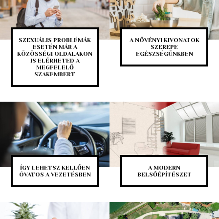
SZEXUÁLIS PROBLÉMÁK
A NÖVÉNYI KIVONATOK
ESETÉN MÁR A
SZEREPE
KÖZÖSSÉGI OLDALAKON
EGÉSZSÉGÜNKBEN
IS ELÉRHETED A
MEGFELELŐ
SZAKEMBERT
ÍGY LEHETSZ KELLŐEN
A MODERN
ÓVATOS A VEZETÉSBEN
BELSŐÉPÍTÉSZET