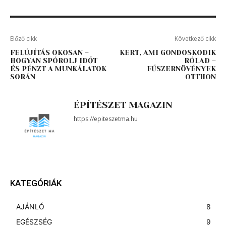
Előző cikk
Következő cikk
FELÚJÍTÁS OKOSAN –
KERT, AMI GONDOSKODIK
HOGYAN SPÓROLJ IDŐT
RÓLAD –
ÉS PÉNZT A MUNKÁLATOK
FŰSZERNÖVÉNYEK
SORÁN
OTTHON
ÉPÍTÉSZET MAGAZIN
https://epiteszetma.hu
KATEGÓRIÁK
AJÁNLÓ
8
EGÉSZSÉG
9