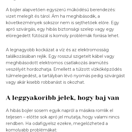
A bojler alapvetően egyszerű működésű berendezés:
vizet melegít és tárol. Ám ha meghibásodik, a
következmények sokszor nem is sejthetőek előre. Egy
apró szivárgás, egy hibás biztonsági szelep vagy egy
elöregedett fűtőszál is komoly problémák forrása lehet.
A legnagyobb kockázat a víz és az elektromosság
találkozásában rejlik. Egy rosszul szigetelt kábel vagy
meghibásodott elektromos csatlakozás áramütés
veszélyét hordozhatja. Emellett a túlzott vízkőképződés
túlmelegedést, a tartályban lévő nyomás pedig szivárgást
vagy akár kisebb robbanást is okozhat.
A leggyakoribb jelek, hogy baj van
A hibás bojler sosem egyik napról a másikra romlik el
teljesen – előtte sok apró jel mutatja, hogy valami nincs
rendben. Ha odafigyelsz ezekre, megelőzheted a
komolyabb problémákat: