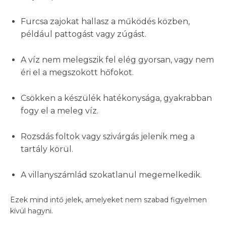
Furcsa zajokat hallasz a működés közben,
például pattogást vagy zúgást.
A víz nem melegszik fel elég gyorsan, vagy nem
éri el a megszokott hőfokot.
Csökken a készülék hatékonysága, gyakrabban
fogy el a meleg víz.
Rozsdás foltok vagy szivárgás jelenik meg a
tartály körül.
A villanyszámlád szokatlanul megemelkedik.
Ezek mind intő jelek, amelyeket nem szabad figyelmen
kívül hagyni.