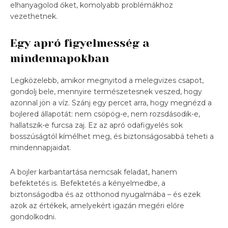
elhanyagolod őket, komolyabb problémákhoz
vezethetnek.
Egy apró figyelmesség a
mindennapokban
Legközelebb, amikor megnyitod a melegvizes csapot,
gondolj bele, mennyire természetesnek veszed, hogy
azonnal jön a víz. Szánj egy percet arra, hogy megnézd a
bojlered állapotát: nem csöpög-e, nem rozsdásodik-e,
hallatszik-e furcsa zaj. Ez az apró odafigyelés sok
bosszúságtól kímélhet meg, és biztonságosabbá teheti a
mindennapjaidat.
A bojler karbantartása nemcsak feladat, hanem
befektetés is. Befektetés a kényelmedbe, a
biztonságodba és az otthonod nyugalmába – és ezek
azok az értékek, amelyekért igazán megéri előre
gondolkodni.