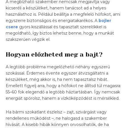
A megbízható szakember nemcsak megjavítja vagy
kicseréli a készüléket, hanem tanácsot ad a helyes
használathoz is. Például beállítja a megfelelő hőfokot, ami
egyszerre biztonságos és energiatakarékos. A
bojler
csere
gyors kiszállással és tapasztalt szerelőkkel is
megoldható, így biztos lehetsz benne, hogy a munkát
szakszerűen végzik el.
Hogyan előzheted meg a bajt?
A legtöbb probléma megelőzhető néhány egyszerű
szokással. Érdemes évente egyszer átvizsgáltatni a
készüléket, még akkor is, ha nem tapasztalsz hibát.
Emellett figyelj arra, hogy a hőfokot ne állítsd túl magasra:
55–60 fok elegendő a legtöbb háztartásban. Így nemcsak
energiát spórolsz, hanem a vízkőképződést is mérsékled.
Ha bármi szokatlant észlelsz – zajt, szivárgást vagy
rendellenes működést –, ne halogasd a szakember
hívását. A kisebb hibák könnyen orvosolhatók, de ha