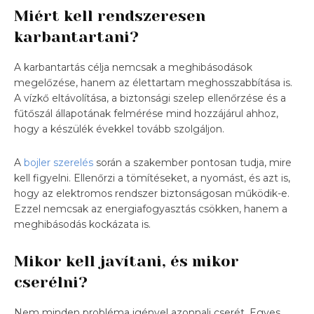
Miért kell rendszeresen
karbantartani?
A karbantartás célja nemcsak a meghibásodások
megelőzése, hanem az élettartam meghosszabbítása is.
A vízkő eltávolítása, a biztonsági szelep ellenőrzése és a
fűtőszál állapotának felmérése mind hozzájárul ahhoz,
hogy a készülék évekkel tovább szolgáljon.
A
bojler szerelés
során a szakember pontosan tudja, mire
kell figyelni. Ellenőrzi a tömítéseket, a nyomást, és azt is,
hogy az elektromos rendszer biztonságosan működik-e.
Ezzel nemcsak az energiafogyasztás csökken, hanem a
meghibásodás kockázata is.
Mikor kell javítani, és mikor
cserélni?
Nem minden probléma igényel azonnali cserét. Egyes