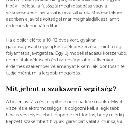
hibák – például a fűtőszál meghibásodása vagy a
vízkövesedés – javítással is orvosolhatók. Más esetekben
azonban a javítás költségei már meghaladják azt, amit
érdemes lenne ráfordítani.
Ha a bojler elérte a 10–12 éves kort, gyakran
gazdaságosabb egy új készülék beszerzése, mint a régi
folyamatos javítgatása. Egy új modell ráadásul korszerűbb,
energiatakarékosabb és biztonságosabb is. Ilyenkor
érdemes szakember véleményét kikérni, aki pontosan fel
tudja mérni, mi a legjobb megoldás.
Mit jelent a szakszerű segítség?
A bojler javítása és telepítése nem barkácsmunka. Mivel
vízzel és elektromossággal is dolgozni kell, a legkisebb
hiba is veszélyes lehet. Éppen ezért fontos, hogy mindig
képzett szakembert hívj, aki garanciát vállal a munkájára.