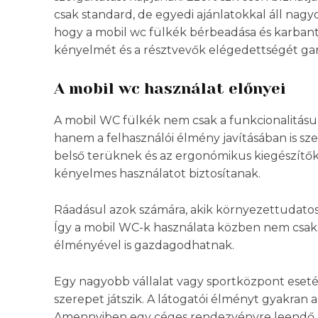
csak standard, de egyedi ajánlatokkal áll na
hogy a mobil wc fülkék bérbeadása és karbant
kényelmét és a résztvevők elégedettségét gar
A mobil wc használat előnyei
A mobil WC fülkék nem csak a funkcionalitás
hanem a felhasználói élmény javításában is sze
belső terüknek és az ergonómikus kiegészít
kényelmes használatot biztosítanak.
Ráadásul azok számára, akik környezettudatosa
Így a mobil WC-k használata közben nem csak 
élményével is gazdagodhatnak.
Egy nagyobb vállalat vagy sportközpont esetébe
szerepet játszik. A látogatói élményt gyakran
Amennyiben egy céges rendezvényre leendő par