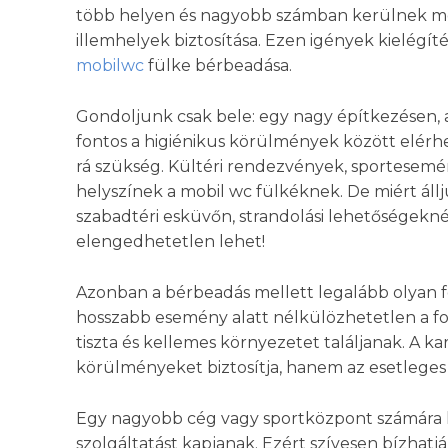
több helyen és nagyobb számban kerülnek m
illemhelyek biztosítása. Ezen igények kielégít
mobilwc
fülke bérbeadása.
Gondoljunk csak bele: egy nagy építkezésen,
fontos a higiénikus körülmények között elérh
rá szükség. Kültéri rendezvények, sporteseménye
helyszínek a mobil wc fülkéknek. De miért áll
szabadtéri esküvőn, strandolási lehetőségekné
elengedhetetlen lehet!
Azonban a bérbeadás mellett legalább olyan fo
hosszabb esemény alatt nélkülözhetetlen a fol
tiszta és kellemes környezetet találjanak. A k
körülményeket biztosítja, hanem az esetleges 
Egy nagyobb cég vagy sportközpont számára k
szolgáltatást kapjanak. Ezért szívesen bízhatj