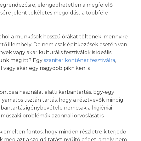
egrendezésre, elengedhetetlen a megfelelő
ésére jelent tökéletes megoldást a többféle
 ahol a munkások hosszú órákat töltenek, mennyire
ető illemhely. De nem csak építkezések esetén van
k vagy akár kulturális fesztiválok is ideális
junk meg itt? Egy
szaniter konténer fesztiválra
,
l vagy akár egy nagyobb pikniken is
ntos a használat alatti karbantartás. Egy-egy
yamatos tisztán tartás, hogy a résztvevők mindig
arbantartás igénybevétele nemcsak a higiéniai
műszaki problémák azonnali orvoslását is.
iemelten fontos, hogy minden részletre kiterjedő
ák meg azt a szolgáltatást nyújtó céget, amely nem