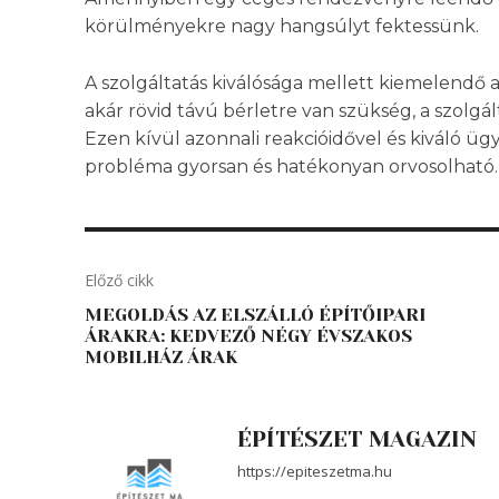
körülményekre nagy hangsúlyt fektessünk.
A szolgáltatás kiválósága mellett kiemelendő a
akár rövid távú bérletre van szükség, a szolgá
Ezen kívül azonnali reakcióidővel és kiváló üg
probléma gyorsan és hatékonyan orvosolható.
Előző cikk
MEGOLDÁS AZ ELSZÁLLÓ ÉPÍTŐIPARI
ÁRAKRA: KEDVEZŐ NÉGY ÉVSZAKOS
MOBILHÁZ ÁRAK
ÉPÍTÉSZET MAGAZIN
https://epiteszetma.hu