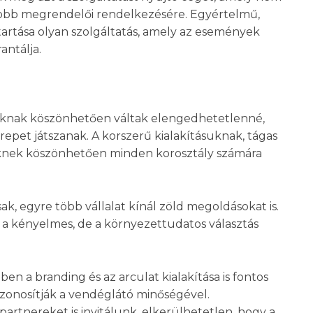
gyobb megrendelői rendelkezésére. Egyértelmű,
artása olyan szolgáltatás, amely az események
antálja.
uknak köszönhetően váltak elengedhetetlenné,
repet játszanak. A korszerű kialakításuknak, tágas
őknek köszönhetően minden korosztály számára
k, egyre több vállalat kínál zöld megoldásokat is.
a kényelmes, de a környezettudatos választás
n a branding és az arculat kialakítása is fontos
 azonosítják a vendéglátó minőségével.
tnereket is invitálunk, elkerülhetetlen, hogy a