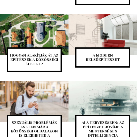
HOGYAN ALAKÍTJÁK ÁT AZ
A MODERN
ÉPÍTÉSZEK A KÖZÖSSÉGI
BELSŐÉPÍTÉSZET
ÉLETET?
SZEXUÁLIS PROBLÉMÁK
AI A TERVEZÉSBEN: AZ
ESETÉN MÁR A
ÉPÍTÉSZET JÖVŐJE A
KÖZÖSSÉGI OLDALAKON
MESTERSÉGES
IS ELÉRHETED A
INTELLIGENCIA