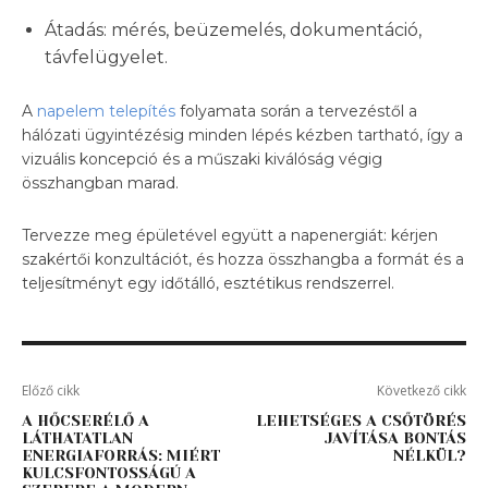
Átadás: mérés, beüzemelés, dokumentáció,
távfelügyelet.
A
napelem telepítés
folyamata során a tervezéstől a
hálózati ügyintézésig minden lépés kézben tartható, így a
vizuális koncepció és a műszaki kiválóság végig
összhangban marad.
Tervezze meg épületével együtt a napenergiát: kérjen
szakértői konzultációt, és hozza összhangba a formát és a
teljesítményt egy időtálló, esztétikus rendszerrel.
Előző cikk
Következő cikk
A HŐCSERÉLŐ A
LEHETSÉGES A CSŐTÖRÉS
LÁTHATATLAN
JAVÍTÁSA BONTÁS
ENERGIAFORRÁS: MIÉRT
NÉLKÜL?
KULCSFONTOSSÁGÚ A