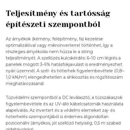
Teljesítmény és tartósság
építészeti szempontból
Az árnyékok (kémény, felépítmény, fa) kezelése
optimalizálóval vagy mikroinverterrel történhet, így a
részleges árnyékolás nem húzza le a string
teljesítményét. A szellőzés kulcskérdés: 6–10 cm légrés a
panelek mögött 3–5% hatásfokjavulást is eredményezhet
nyári üzemnél. A szél- és hóterhek figyelembevétele (0,8–
1,0 kN/m²) elengedhetetlen a sínkiosztás és rögzítésszám
meghatározásánál.
Tűzvédelmi szempontból a DC leválasztó, a tűzszakaszok
figyelembevétele és az UV-álló kábelcsatornák használata
alapelvárás. Az invertert és a védelmi elemeket zaj- és
hőterhelés szempontjából is érdemes átgondoltan
pozicionálni (árnyékos, jól szellőző helyiség, 0,5 m szabad
oldaltávolság).