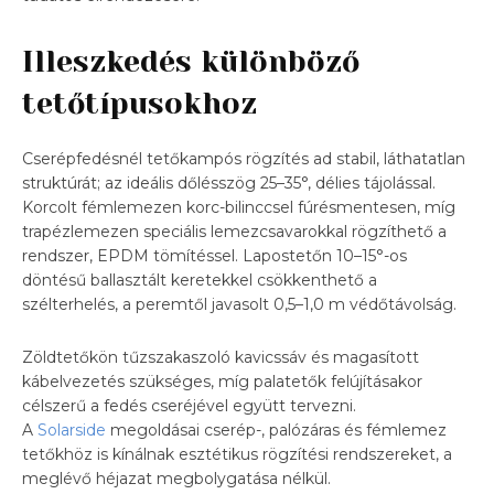
Illeszkedés különböző
tetőtípusokhoz
Cserépfedésnél tetőkampós rögzítés ad stabil, láthatatlan
struktúrát; az ideális dőlésszög 25–35°, délies tájolással.
Korcolt fémlemezen korc-bilinccsel fúrésmentesen, míg
trapézlemezen speciális lemezcsavarokkal rögzíthető a
rendszer, EPDM tömítéssel. Lapostetőn 10–15°-os
döntésű ballasztált keretekkel csökkenthető a
szélterhelés, a peremtől javasolt 0,5–1,0 m védőtávolság.
Zöldtetőkön tűzszakaszoló kavicssáv és magasított
kábelvezetés szükséges, míg palatetők felújításakor
célszerű a fedés cseréjével együtt tervezni.
A
Solarside
megoldásai cserép-, palózáras és fémlemez
tetőkhöz is kínálnak esztétikus rögzítési rendszereket, a
meglévő héjazat megbolygatása nélkül.