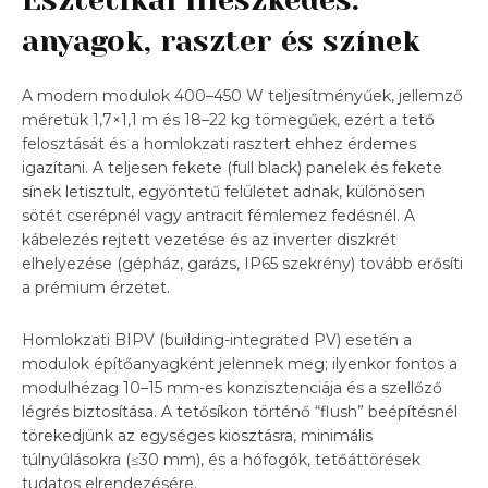
anyagok, raszter és színek
A modern modulok 400–450 W teljesítményűek, jellemző
méretük 1,7×1,1 m és 18–22 kg tömegűek, ezért a tető
felosztását és a homlokzati rasztert ehhez érdemes
igazítani. A teljesen fekete (full black) panelek és fekete
sínek letisztult, egyöntetű felületet adnak, különösen
sötét cserépnél vagy antracit fémlemez fedésnél. A
kábelezés rejtett vezetése és az inverter diszkrét
elhelyezése (gépház, garázs, IP65 szekrény) tovább erősíti
a prémium érzetet.
Homlokzati BIPV (building-integrated PV) esetén a
modulok építőanyagként jelennek meg; ilyenkor fontos a
modulhézag 10–15 mm-es konzisztenciája és a szellőző
légrés biztosítása. A tetősíkon történő “flush” beépítésnél
törekedjünk az egységes kiosztásra, minimális
túlnyúlásokra (≤30 mm), és a hófogók, tetőáttörések
tudatos elrendezésére.