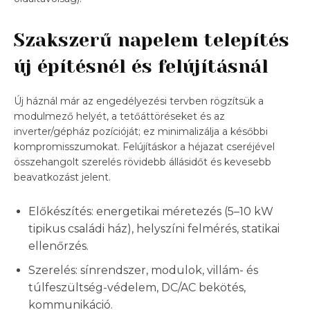
Szakszerű napelem telepítés
új építésnél és felújításnál
Új háznál már az engedélyezési tervben rögzítsük a
modulmező helyét, a tetőáttöréseket és az
inverter/gépház pozícióját; ez minimalizálja a későbbi
kompromisszumokat. Felújításkor a héjazat cseréjével
összehangolt szerelés rövidebb állásidőt és kevesebb
beavatkozást jelent.
Előkészítés: energetikai méretezés (5–10 kW
tipikus családi ház), helyszíni felmérés, statikai
ellenőrzés.
Szerelés: sínrendszer, modulok, villám- és
túlfeszültség-védelem, DC/AC bekötés,
kommunikáció.