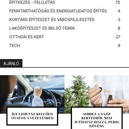
ÉPÍTKEZÉS - FELÚJÍTÁS
75
FENNTARTHATÓSÁG ÉS ENERGIATUDATOS ÉPÍTÉS
4
KORTÁRS ÉPÍTÉSZET ÉS VÁROSFEJLESZTÉS
3
LAKÓÉPÍTÉSZET ÉS BELSŐ TEREK
8
OTTHON ÉS KERT
27
TECH
9
AJÁNLÓ
ÍGY LEHETSZ KELLŐEN
AMIHEZ A SAJÁT
ÓVATOS A VEZETÉSBEN
KERTEDBŐL NEM
JUTHATSZ HOZZÁ, PEDIG
NÖVÉNY