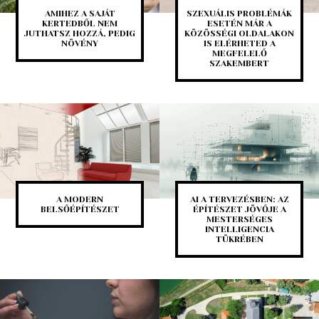
AMIHEZ A SAJÁT
SZEXUÁLIS PROBLÉMÁK
KERTEDBŐL NEM
ESETÉN MÁR A
JUTHATSZ HOZZÁ, PEDIG
KÖZÖSSÉGI OLDALAKON
NÖVÉNY
IS ELÉRHETED A
MEGFELELŐ
SZAKEMBERT
A MODERN
AI A TERVEZÉSBEN: AZ
BELSŐÉPÍTÉSZET
ÉPÍTÉSZET JÖVŐJE A
MESTERSÉGES
INTELLIGENCIA
TÜKRÉBEN