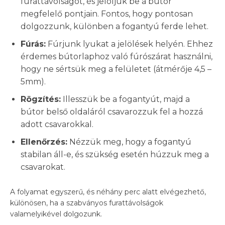
furattávolságot, és jelöljük be a bútor
megfelelő pontjain. Fontos, hogy pontosan
dolgozzunk, különben a fogantyú ferde lehet.
Fúrás:
Fúrjunk lyukat a jelölések helyén. Ehhez
érdemes bútorlaphoz való fúrószárat használni,
hogy ne sértsük meg a felületet (átmérője 4,5 –
5mm).
Rögzítés:
Illesszük be a fogantyút, majd a
bútor belső oldaláról csavarozzuk fel a hozzá
adott csavarokkal.
Ellenőrzés:
Nézzük meg, hogy a fogantyú
stabilan áll-e, és szükség esetén húzzuk meg a
csavarokat.
A folyamat egyszerű, és néhány perc alatt elvégezhető,
különösen, ha a szabványos furattávolságok
valamelyikével dolgozunk.