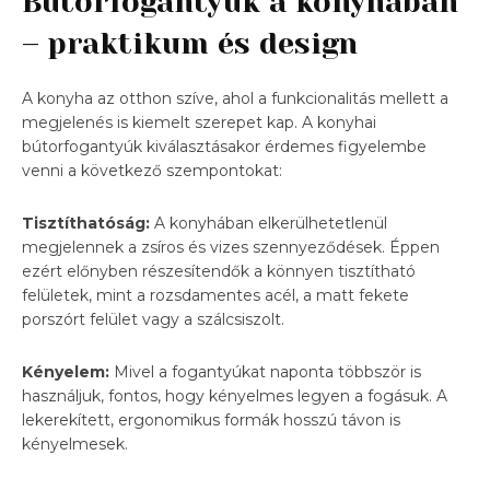
Bútorfogantyúk a konyhában
– praktikum és design
A konyha az otthon szíve, ahol a funkcionalitás mellett a
megjelenés is kiemelt szerepet kap. A konyhai
bútorfogantyúk kiválasztásakor érdemes figyelembe
venni a következő szempontokat:
Tisztíthatóság:
A konyhában elkerülhetetlenül
megjelennek a zsíros és vizes szennyeződések. Éppen
ezért előnyben részesítendők a könnyen tisztítható
felületek, mint a rozsdamentes acél, a matt fekete
porszórt felület vagy a szálcsiszolt.
Kényelem:
Mivel a fogantyúkat naponta többször is
használjuk, fontos, hogy kényelmes legyen a fogásuk. A
lekerekített, ergonomikus formák hosszú távon is
kényelmesek.