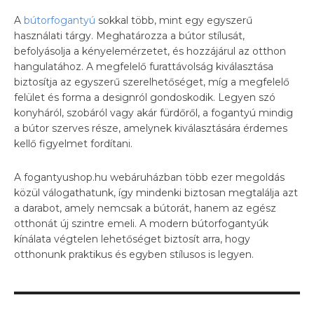
A
bútorfogantyú
sokkal több, mint egy egyszerű
használati tárgy. Meghatározza a bútor stílusát,
befolyásolja a kényelemérzetet, és hozzájárul az otthon
hangulatához. A megfelelő furattávolság kiválasztása
biztosítja az egyszerű szerelhetőséget, míg a megfelelő
felület és forma a designról gondoskodik. Legyen szó
konyháról, szobáról vagy akár fürdőről, a fogantyú mindig
a bútor szerves része, amelynek kiválasztására érdemes
kellő figyelmet fordítani.
A fogantyushop.hu webáruházban több ezer megoldás
közül válogathatunk, így mindenki biztosan megtalálja azt
a darabot, amely nemcsak a bútorát, hanem az egész
otthonát új szintre emeli. A modern bútorfogantyúk
kínálata végtelen lehetőséget biztosít arra, hogy
otthonunk praktikus és egyben stílusos is legyen.