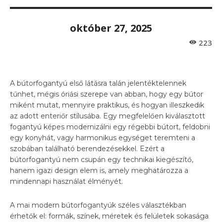
október 27, 2025
223
A bútorfogantyú első látásra talán jelentéktelennek
tűnhet, mégis óriási szerepe van abban, hogy egy bútor
miként mutat, mennyire praktikus, és hogyan illeszkedik
az adott enteriőr stílusába. Egy megfelelően kiválasztott
fogantyú képes modernizálni egy régebbi bútort, feldobni
egy konyhát, vagy harmonikus egységet teremteni a
szobában található berendezésekkel. Ezért a
bútorfogantyú nem csupán egy technikai kiegészítő,
hanem igazi design elem is, amely meghatározza a
mindennapi használat élményét.
A mai modern bútorfogantyúk széles választékban
érhetők el: formák, színek, méretek és felületek sokasága