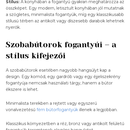
Stílus:
A konyhában a fogantyú gyakran meghatározza az
összképet. Egy modern, letisztult konyhában jól mutatnak
a szögletes, minimalista fogantyúk, míg egy klasszikusabb
stílusú térben az antikolt vagy díszesebb darabok lehetnek
nyerők.
Szobabútorok fogantyúi – a
stílus kifejezői
A szobabútorok esetében nagyobb hangsúlyt kap a
design. Egy komód, egy gardrób vagy egy éjjeliszekrény
fogantyúja nemcsak használati tárgy, hanem a bútor
ékszere is lehet.
Minimalista terekben a rejtett vagy egyszerű
vonalvezetésű
fém bútorfogantyúk
illenek a legjobban.
Klasszikus környezetben a réz, bronz vagy antikolt felületű
fogantyúk teremtenek elegáns hangulatot.