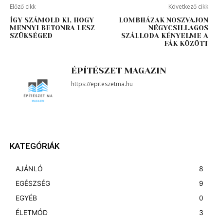
Előző cikk
Következő cikk
ÍGY SZÁMOLD KI, HOGY
LOMBHÁZAK NOSZVAJON
MENNYI BETONRA LESZ
– NÉGYCSILLAGOS
SZÜKSÉGED
SZÁLLODA KÉNYELME A
FÁK KÖZÖTT
ÉPÍTÉSZET MAGAZIN
https://epiteszetma.hu
KATEGÓRIÁK
AJÁNLÓ
8
EGÉSZSÉG
9
EGYÉB
0
ÉLETMÓD
3