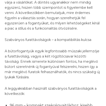
várja a vásárlókat. A döntés ugyanakkor nem mindig
egyszerű, hiszen több szempontot is figyelembe kell
venni. A következőkben bemutatjuk, mire érdemes
figyelni a választás során, hogyan szerelhetjük fel
egyszerűen a fogantyúkat, és milyen lehetőségeket kínál
a piac a stílus és a funkcionalitás ötvözésére.
Szabványos furattávolságok – a kompatibilitás kulcsa
A bútorfogantyúk egyik legfontosabb műszaki jellemzője
a furattávolság, vagyis a két rögzítőcsavar közötti
távolság. Ennek ismerete különösen fontos, ha meglévő
bútort szeretnénk új fogantyúval felszerelni, hiszen így a
már meglévő furatok felhasználhatók, és nincs szükség új
lyukak fúrására.
A leggyakrabban használt szabványos furattávolságok a
következők:
96 mm – kompakt szekrényajtókhoz, kisebb