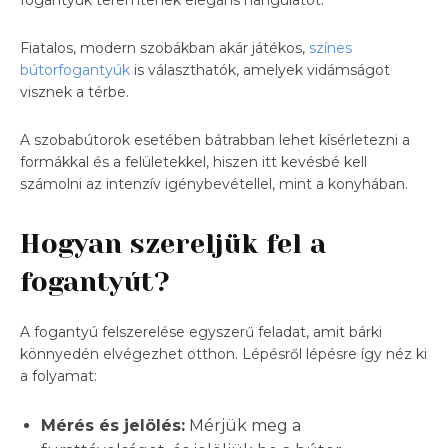
Fiatalos, modern szobákban akár játékos,
színes
bútorfogantyúk
is választhatók, amelyek vidámságot
visznek a térbe.
A szobabútorok esetében bátrabban lehet kísérletezni a
formákkal és a felületekkel, hiszen itt kevésbé kell
számolni az intenzív igénybevétellel, mint a konyhában.
Hogyan szereljük fel a
fogantyút?
A fogantyú felszerelése egyszerű feladat, amit bárki
könnyedén elvégezhet otthon. Lépésről lépésre így néz ki
a folyamat:
Mérés és jelölés:
Mérjük meg a