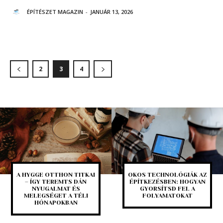
ÉPÍTÉSZET MAGAZIN
-
JANUÁR 13, 2026
2
3
4
A HYGGE OTTHON TITKAI
OKOS TECHNOLÓGIÁK AZ
– ÍGY TEREMTS DÁN
ÉPÍTKEZÉSBEN: HOGYAN
NYUGALMAT ÉS
GYORSÍTSD FEL A
MELEGSÉGET A TÉLI
FOLYAMATOKAT
HÓNAPOKBAN