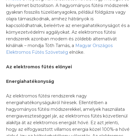
kényelmet biztosítson. A hagyományos fűtési módszerek
gyakran fosszilis tüzelőanyagokra, például földgázra vagy
olajra támaszkodnak, amihez hátrányok is
kapcsolódhatnak, beleértve az energiahatékonyságot és a
környezetvédelmi aggályokat. Az elektromos fűtési
rendszerek azonban modern és zöldebb alternatívát
kínálnak – mondja Tóth Tamás, a
Magyar Országos
Elektromos Fűtés Szövetség
elnöke.
Az elektromos fűt
é
s el
őnyei
Energiahat
é
konyság
Az elektromos fűtési rendszerek nagy
energiahatékonyságukról híresek. Ellentétben a
hagyományos fűtési módszerekkel, amelyek használata
energiaveszteséggel jár, az elektromos fűtés közvetlenül
alakítja át az elektromos energiát hővé. Ez azt jelenti,
hogy az elfogyasztott villamos energia közel 100%-a hővé
alakul, így ez költséghatékony választás. Az elektromos