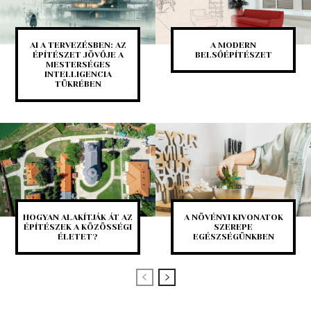
AI A TERVEZÉSBEN: AZ
A MODERN
ÉPÍTÉSZET JÖVŐJE A
BELSŐÉPÍTÉSZET
MESTERSÉGES
INTELLIGENCIA
TÜKRÉBEN
HOGYAN ALAKÍTJÁK ÁT AZ
A NÖVÉNYI KIVONATOK
ÉPÍTÉSZEK A KÖZÖSSÉGI
SZEREPE
ÉLETET?
EGÉSZSÉGÜNKBEN