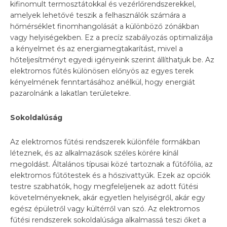
kifinomult termosztátokkal és vezérlőrendszerekkel,
amelyek lehetővé teszik a felhasználók számára a
hőmérséklet finomhangolását a különböző zónákban
vagy helyiségekben. Ez a precíz szabályozás optimalizálja
a kényelmet és az energiamegtakarítást, mivel a
hőteljesítményt egyedi igényeink szerint állíthatjuk be. Az
elektromos fűtés különösen előnyös az egyes terek
kényelmének fenntartásához anélkül, hogy energiát
pazarolnánk a lakatlan területekre.
Sokoldalúság
Az elektromos fűtési rendszerek különféle formákban
léteznek, és az alkalmazások széles körére kínál
megoldást. Általános típusai közé tartoznak a fűtőfólia, az
elektromos fűtőtestek és a hőszivattyúk. Ezek az opciók
testre szabhatók, hogy megfeleljenek az adott fűtési
követelményeknek, akár egyetlen helyiségről, akár egy
egész épületről vagy kültérről van szó. Az elektromos
fűtési rendszerek sokoldalúsága alkalmassá teszi őket a