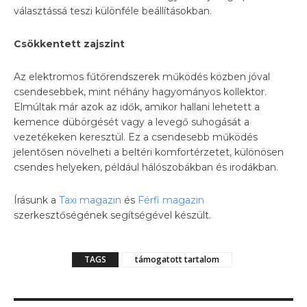
választássá teszi különféle beállításokban.
Cs
ö
kkentett zajszint
Az elektromos fűtőrendszerek működés közben jóval
csendesebbek, mint néhány hagyományos kollektor.
Elmúltak már azok az idők, amikor hallani lehetett a
kemence dübörgését vagy a levegő suhogását a
vezetékeken keresztül. Ez a csendesebb működés
jelentősen növelheti a beltéri komfortérzetet, különösen
csendes helyeken, például hálószobákban és irodákban.
Írásunk a
Taxi magazin
és
Férfi magazin
szerkesztőségének segítségével készült.
TAGS
támogatott tartalom