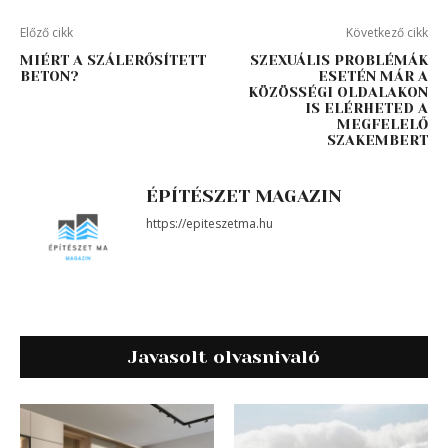
Előző cikk
Következő cikk
MIÉRT A SZÁLERŐSÍTETT
SZEXUÁLIS PROBLÉMÁK
BETON?
ESETÉN MÁR A
KÖZÖSSÉGI OLDALAKON
IS ELÉRHETED A
MEGFELELŐ
SZAKEMBERT
ÉPÍTÉSZET MAGAZIN
https://epiteszetma.hu
Javasolt olvasnivaló