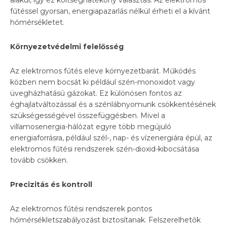
fűtéssel gyorsan, energiapazarlás nélkül érheti el a kívánt
hőmérsékletet.
K
ö
rnyezetv
é
delmi felelőss
é
g
Az elektromos fűtés eleve környezetbarát. Működés
közben nem bocsát ki például szén-monoxidot vagy
üvegházhatású gázokat. Ez különösen fontos az
éghajlatváltozással és a szénlábnyomunk csökkentésének
szükségességével összefüggésben. Mivel a
villamosenergia-hálózat egyre több megújuló
energiaforrásra, például szél-, nap- és vízenergiára épül, az
elektromos fűtési rendszerek szén-dioxid-kibocsátása
tovább csökken.
Precizitás
é
s kontroll
Az elektromos fűtési rendszerek pontos
hőmérsékletszabályozást biztosítanak. Felszerelhetők