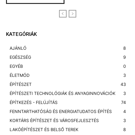
KATEGÓRIÁK
AJÁNLÓ
8
EGÉSZSÉG
9
EGYÉB
0
ÉLETMÓD
3
ÉPÍTÉSZET
43
ÉPÍTÉSZETI TECHNOLÓGIÁK ÉS ANYAGINNOVÁCIÓK
3
ÉPÍTKEZÉS - FELÚJÍTÁS
74
FENNTARTHATÓSÁG ÉS ENERGIATUDATOS ÉPÍTÉS
4
KORTÁRS ÉPÍTÉSZET ÉS VÁROSFEJLESZTÉS
3
LAKÓÉPÍTÉSZET ÉS BELSŐ TEREK
8