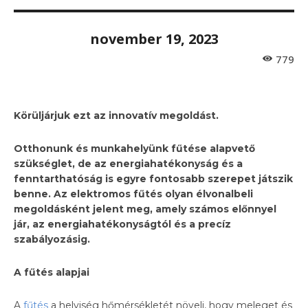
november 19, 2023
779
Körüljárjuk ezt az innovatív megoldást.
Otthonunk
é
s munkahelyü
nk f
űt
é
se alapvető
szüks
é
glet, de az energiahat
é
konysá
g
é
s a
fenntarthat
ó
sá
g
is egyre fontosabb szerepet játszik
benne. Az elektromos fűt
é
s olyan
é
lvonalbeli
megoldásk
é
nt jelent meg, amely szá
mos el
őnnyel
jár, az energiahat
é
konysá
gt
ó
l
é
s a precíz
szabályozásig.
A fűt
é
s alapjai
A
fűtés
a helyiség hőmérsékletét növeli, hogy meleget és