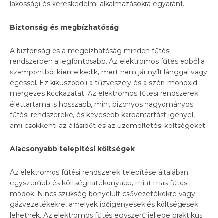
lakossági és kereskedelmi alkalmazásokra egyaránt.
Biztonsá
g
é
s megbízhat
ó
ság
A biztonság és a megbízhatóság minden fűtési
rendszerben a legfontosabb. Az elektromos fűtés ebből a
szempontból kiemelkedik, mert nem jár nyílt lánggal vagy
égéssel. Ez kiküszöböli a tűzveszély és a szén-monoxid-
mérgezés kockázatát. Az elektromos fűtési rendszerek
élettartama is hosszabb, mint bizonyos hagyományos
fűtési rendszereké, és kevesebb karbantartást igényel,
ami csökkenti az állásidőt és az üzemeltetési költségeket.
Alacsonyabb telepít
é
si k
ö
lts
é
gek
Az elektromos fűtési rendszerek telepítése általában
egyszerűbb és költséghatékonyabb, mint más fűtési
módok. Nincs szükség bonyolult csővezetékekre vagy
gázvezetékekre, amelyek időigényesek és költségesek
lehetnek. Az elektromos fűtés egyszerű jellege praktikus