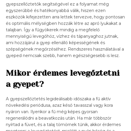
gyepszellőztetők segítségével ez a folyamat még
egyszerűbbé és hatékonyabbá válik, hiszen ezen
eszközök kifejezetten arra lettek tervezve, hogy pontosan
és optimális mélységben hozzák létre az apró lyukakat a
talajban. Így a fűgyökerek mindig a megfelelő
mennyiségű levegőhöz, vízhez és tápanyaghoz jutnak,
ami hozzájárul a gyep ellenálló képességének és
szépségének megőrzéséhez. Rendszeres használatával a
gyeped nemcsak szebb, hanem egészségesebb is lesz.
Mikor érdemes levegőztetni
a gyepet?
A gyepszellőztetés legideálisabb időszaka a fű aktív
növekedési periódusa, azaz késő tavasszal vagy kora
nyáron van. Ilyenkor a fű még képes gyorsan
regenerálódni a beavatkozás után. Ha már többször
nyírtad a füvet, és a talaj tömörnek tűnik, akkor érdemes
megtenni a levegőztetést, mielőtt a nyári hőség és a