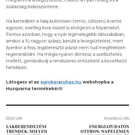
szárazság beköszöntene.
Ha kertedben a talaj különösen tömör, célszerű évente
egyszer, esetleg kora ősszel is elvégezni a folyamatot.
Fontos azonban, hogy a nyár legmelegebb időszakában,
amikor a fű nagyon száraz, kerüld a levegőztetést, mert
ilyenkor a friss, légáteresztő pázsit nem tud megfelelően
regenerálódni. Ha mégis nyáron döntesz a szellőztetés
mellett, gondoskodj a rendszeres öntözésről a következő
hetekben.
Látogass el az
agrokeraruhaz.hu
webshopba a
Husqvarna termékekért!
Előző cikk
Következő cikk
LAKBERENDEZÉSI
ENERGIATUDATOS
TRENDEK: MILYEN
OTTHON: NAPELEMES