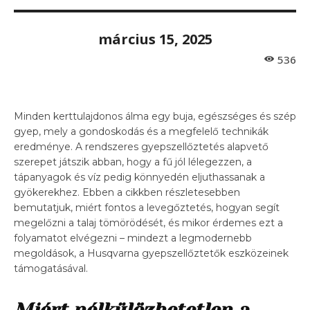
március 15, 2025
536
Minden kerttulajdonos álma egy buja, egészséges és szép
gyep, mely a gondoskodás és a megfelelő technikák
eredménye. A rendszeres gyepszellőztetés alapvető
szerepet játszik abban, hogy a fű jól lélegezzen, a
tápanyagok és víz pedig könnyedén eljuthassanak a
gyökerekhez. Ebben a cikkben részletesebben
bemutatjuk, miért fontos a levegőztetés, hogyan segít
megelőzni a talaj tömörödését, és mikor érdemes ezt a
folyamatot elvégezni – mindezt a legmodernebb
megoldások, a Husqvarna gyepszellőztetők eszközeinek
támogatásával.
Miért nélkülözhetetlen a