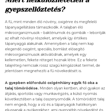
gyepszellőztetés?
A fű, mint minden élő növény, oxigénre és megfelelő
tápanyagellátásra támaszkodik. A talajban élő
mikroorganizmusok – baktériumok és gombák – lebontják
az elhalt növényi részeket, amelyek így értékes
tápanyaggá alakulnak. Amennyiben a talaj nem kap
elegendő oxigént, speciális, bomlást elősegítő
mikroorganizmusok aktiválódnak, amelyek egy
kellemetlen, fekete réteget hoznak létre. Ez a fekete
talajréteg nemcsak rossz szagú kéngázokat termel, de
jelentősen megnehezíti a fű növekedését is.
A gyepben előforduló oxigénhiány egyik fő oka a
talaj tömörödése.
Minden olyan kertben, ahol gyakori az
átjárás, sportolás vagy munkavégzés, a külső nyomás
következtében a talaj összenyomódik. A tömörödött talaj
nem engedi, hogy a víz és a tápanyagok hatékonyan
eljussanak a gyökerekhez, ami gyengébb növekedést és