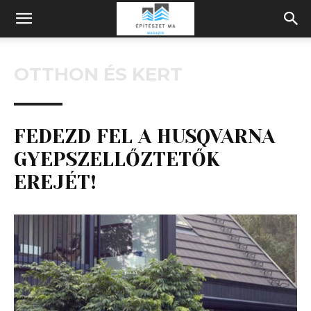
Építeszeti
OTTHON ÉS KERT
Magazin
FEDEZD FEL A HUSQVARNA
GYEPSZELLŐZTETŐK
EREJÉT!