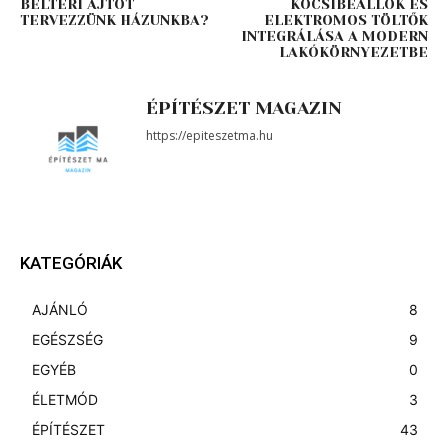
BELTÉRI AJTÓT
KOCSIBEÁLLÓK ÉS
TERVEZZÜNK HÁZUNKBA?
ELEKTROMOS TÖLTŐK
INTEGRÁLÁSA A MODERN
LAKÓKÖRNYEZETBE
ÉPÍTÉSZET MAGAZIN
https://epiteszetma.hu
KATEGÓRIÁK
AJÁNLÓ
8
EGÉSZSÉG
9
EGYÉB
0
ÉLETMÓD
3
ÉPÍTÉSZET
43