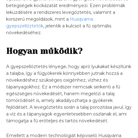
betegségek kockázatát eredményezi. Ezen problémák
leküzdésére a rendszeres levegőztetés, valamint a
korszerű megoldások, mint a
Husqvarna
gyepszellőztetők
, jelentik a kulcsot a fű optimális
növekedéséhez.
Hogyan működik?
A gyepszellőztetés lényege, hogy apró lyukakat készítünk
a talajba, így a fűgyökerek könnyebben jutnak hozzá a
növekedéshez szükséges oxigénhez, vízhez és
tápanyagokhoz. Ez a módszer nemcsak serkenti a fű
egészséges növekedését, hanem megelőzi a talaj
tömörödését is, amely akadályozhatja a gyökerek
fejlődését. A levegőztetés során a talaj porozitása javul, így
a víz és a tápanyagok egyenletesebben oszlanak el, ami
támogatja a fű erőteljes és tartós növekedését.
Emellett a modern technológiát képviselő Husqvarna