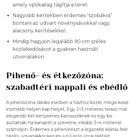
amely optikailag tágítja a teret.
Nagyobb kertekben érdemes “szobákra”
bontani az udvart növénysávokkal vagy
alacsony kerítésekkel.
Mindig hagyjon legalább 90 cm széles
közlekedősávot a gyakran használt
útvonalakon.
Pihenő- és étkezőzóna:
szabadtéri nappali és ebédlő
A pihenőzóna ideális esetben a házhoz közel, mégis kissé
intimebb helyen kap helyet. Egy 2×3 méteres terasz már
elegendő két kényelmes karosszéknek és egy kis
asztalnak; ha kanapét is szeretne, inkább 3×4 méterrel
számoljon. Érdemes a pihenőrészt a legszebb kilátás felé
tájolni, ugyanakkor kerülni a túl erős utcai rálátást