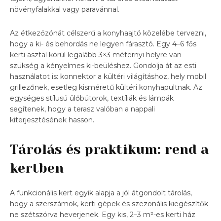
növényfalakkal vagy paravánnal.
Az étkezőzónát célszerű a konyhaajtó közelébe tervezni,
hogy a ki- és behordás ne legyen fárasztó. Egy 4–6 fős
kerti asztal körül legalább 3×3 méternyi helyre van
szükség a kényelmes ki-beüléshez. Gondolja át az esti
használatot is: konnektor a kültéri világításhoz, hely mobil
grillezőnek, esetleg kisméretű kültéri konyhapultnak. Az
egységes stílusú ülőbútorok, textíliák és lámpák
segítenek, hogy a terasz valóban a nappali
kiterjesztésének hasson.
Tárolás és praktikum: rend a
kertben
A funkcionális kert egyik alapja a jól átgondolt tárolás,
hogy a szerszámok, kerti gépek és szezonális kiegészítők
ne szétszórva heverjenek. Egy kis, 2–3 m²-es kerti ház