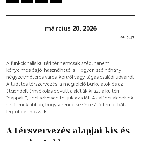
március 20, 2026
247
A funkcionális kültéri tér nemcsak szép, hanem
kényelmes és jól használható is – legyen szó néhány
négyzetméteres városi kertről vagy tágas családi udvarról.
A tudatos térszervezés, a megfelelő burkolatok és az
átgondolt árnyékolás együtt alakítják ki azt a kültéri
“nappalit”, ahol szívesen töltjük az időt. Az alábbi alapelvek
segítenek abban, hogy a rendelkezésre álló területből a
legtöbbet hozza ki.
A térszervezés alapjai kis és