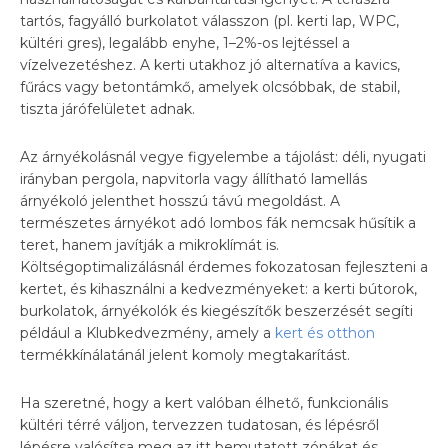
tartós, fagyálló burkolatot válasszon (pl. kerti lap, WPC,
kültéri gres), legalább enyhe, 1–2%-os lejtéssel a
vízelvezetéshez. A kerti utakhoz jó alternatíva a kavics,
fűrács vagy betontámkő, amelyek olcsóbbak, de stabil,
tiszta járófelületet adnak.
Az árnyékolásnál vegye figyelembe a tájolást: déli, nyugati
irányban pergola, napvitorla vagy állítható lamellás
árnyékoló jelenthet hosszú távú megoldást. A
természetes árnyékot adó lombos fák nemcsak hűsítik a
teret, hanem javítják a mikroklímát is.
Költségoptimalizálásnál érdemes fokozatosan fejleszteni a
kertet, és kihasználni a kedvezményeket: a kerti bútorok,
burkolatok, árnyékolók és kiegészítők beszerzését segíti
például a Klubkedvezmény, amely a
kert és otthon
termékkínálatánál jelent komoly megtakarítást.
Ha szeretné, hogy a kert valóban élhető, funkcionális
kültéri térré váljon, tervezzen tudatosan, és lépésről
lépésre valósítsa meg az itt bemutatott zónákat és