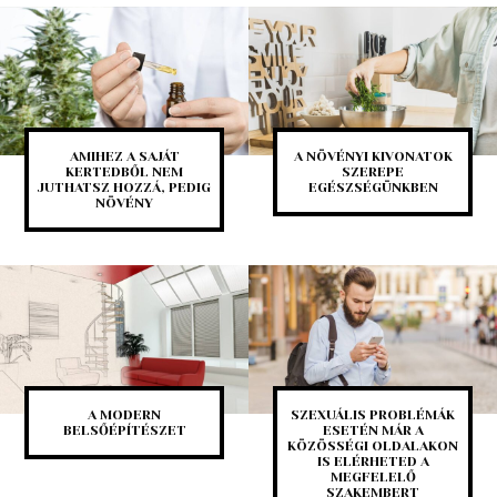
AMIHEZ A SAJÁT
A NÖVÉNYI KIVONATOK
KERTEDBŐL NEM
SZEREPE
JUTHATSZ HOZZÁ, PEDIG
EGÉSZSÉGÜNKBEN
NÖVÉNY
A MODERN
SZEXUÁLIS PROBLÉMÁK
BELSŐÉPÍTÉSZET
ESETÉN MÁR A
KÖZÖSSÉGI OLDALAKON
IS ELÉRHETED A
MEGFELELŐ
SZAKEMBERT