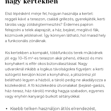
nagy kertekben
Első lépésként mérje fel, hogyan használja a kertet:
reggeli kávé a teraszon, családi grillezés, gyerekjáték, kerti
tárolás vagy zöldségtermesztés? Érdemes papíron
felrajzolni a telek alaprajzát, a ház, bejárat, meglévő fák,
közművek jelölésével. Így könnyen látható, hol marad hely
a funkcionális zónáknak.
Kis kertekben a kompakt, többfunkciós terek működnek
jól: egy 10–15 m²-es teraszon akár pihenő, étkező és mini
konyhakert is elfér okos bútorválasztással. Nagy
udvaroknál inkább a logikus távolságokra figyeljen: a kerti
sütögető kerüljön közel a konyhához, a játszórész jól
belátható legyen a házból, a tároló pedig ne akadályozza a
közlekedést. A fő közlekedési útvonalakat (bejárat–garázs,
ház–terasz, ház–tároló) mindig hagyja szabadon, egyenes
vagy enyhén kanyargó burkolt sétányokkal.
Kisebb telken használjon átlós elrendezést,