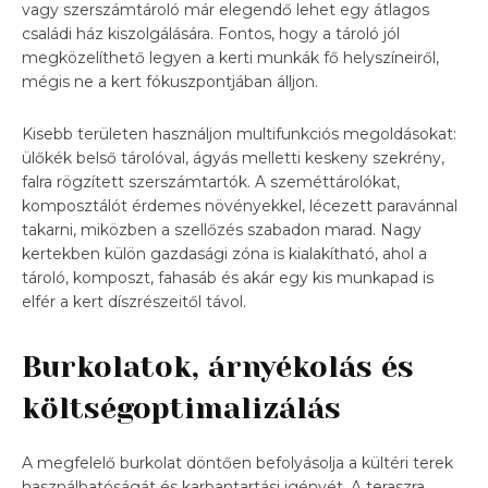
vagy szerszámtároló már elegendő lehet egy átlagos
családi ház kiszolgálására. Fontos, hogy a tároló jól
megközelíthető legyen a kerti munkák fő helyszíneiről,
mégis ne a kert fókuszpontjában álljon.
Kisebb területen használjon multifunkciós megoldásokat:
ülőkék belső tárolóval, ágyás melletti keskeny szekrény,
falra rögzített szerszámtartók. A szeméttárolókat,
komposztálót érdemes növényekkel, lécezett paravánnal
takarni, miközben a szellőzés szabadon marad. Nagy
kertekben külön gazdasági zóna is kialakítható, ahol a
tároló, komposzt, fahasáb és akár egy kis munkapad is
elfér a kert díszrészeitől távol.
Burkolatok, árnyékolás és
költségoptimalizálás
A megfelelő burkolat döntően befolyásolja a kültéri terek
használhatóságát és karbantartási igényét. A teraszra