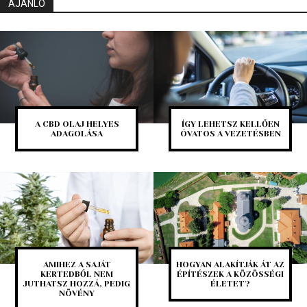
AJÁNLÓ
A CBD OLAJ HELYES
ÍGY LEHETSZ KELLŐEN
ADAGOLÁSA
ÓVATOS A VEZETÉSBEN
AMIHEZ A SAJÁT
HOGYAN ALAKÍTJÁK ÁT AZ
KERTEDBŐL NEM
ÉPÍTÉSZEK A KÖZÖSSÉGI
JUTHATSZ HOZZÁ, PEDIG
ÉLETET?
NÖVÉNY