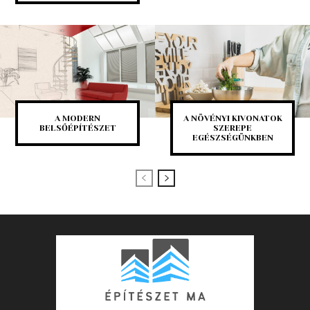
A MODERN
A NÖVÉNYI KIVONATOK
BELSŐÉPÍTÉSZET
SZEREPE
EGÉSZSÉGÜNKBEN