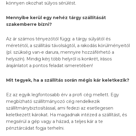
könnyen okozhat súlyos sérülést.
Mennyibe kerül egy nehéz tárgy szállítását
szakemberre bízni?
Az ár számos tényezőtől függ: a tárgy súlyától és
méretétől, a szállítási távolságtól, a rakodás körülményeitől
(pl. szükség van-e darura, mennyire hozzáférhető a
helyszín). Mindig kérj több helyről is konkrét, írásos
árajánlatot a pontos feladat ismeretében!
Mit tegyek, ha a szállítás során mégis kár keletkezik?
Ez az egyik legfontosabb érv a profi cég mellett. Egy
megbízható szállítmányozó cég rendelkezik
szállítmánybiztosítással, ami fedezi az esetlegesen
keletkezett károkat. Ha magadnak intézed a szállítást, és
megsérül a gép vagy a házad, a teljes kár a te
pénztárcádat fogja terhelni.