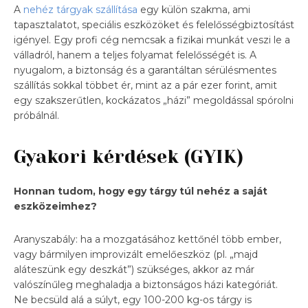
A
nehéz tárgyak szállítása
egy külön szakma, ami
tapasztalatot, speciális eszközöket és felelősségbiztosítást
igényel. Egy profi cég nemcsak a fizikai munkát veszi le a
válladról, hanem a teljes folyamat felelősségét is. A
nyugalom, a biztonság és a garantáltan sérülésmentes
szállítás sokkal többet ér, mint az a pár ezer forint, amit
egy szakszerűtlen, kockázatos „házi” megoldással spórolni
próbálnál.
Gyakori kérdések (GYIK)
Honnan tudom, hogy egy tárgy túl nehéz a saját
eszközeimhez?
Aranyszabály: ha a mozgatásához kettőnél több ember,
vagy bármilyen improvizált emelőeszköz (pl. „majd
aláteszünk egy deszkát”) szükséges, akkor az már
valószínűleg meghaladja a biztonságos házi kategóriát.
Ne becsüld alá a súlyt, egy 100-200 kg-os tárgy is