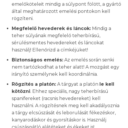
emelőköteleit mindig a súlypont fölött, a gyártó
által meghatározott emelési pontokon kell
rögzíteni.
Megfelelő hevederek és láncok:
Mindig a
teher súlyának megfelelő teherbírású,
sérülésmentes hevedereket és láncokat
használj! Ellenőrizd a címkéjüket!
Biztonságos emelés:
Az emelés során senki
nem tartózkodhat a teher alatt! A mozgást egy
irányító személynek kell koordinálnia.
Rögzítés a platón:
A tárgyat a platón
le kell
kötözni
. Ehhez speciális, nagy teherbírású
spanifereket (racsnis hevedereket) kell
használni. A rögzítésnek meg kell akadályoznia
a tárgy elcsúszását és leborulását fékezéskor,
kanyarodáskor és gyorsításkor is. Használj
csúszásgátló alátéteket és ékeket is!