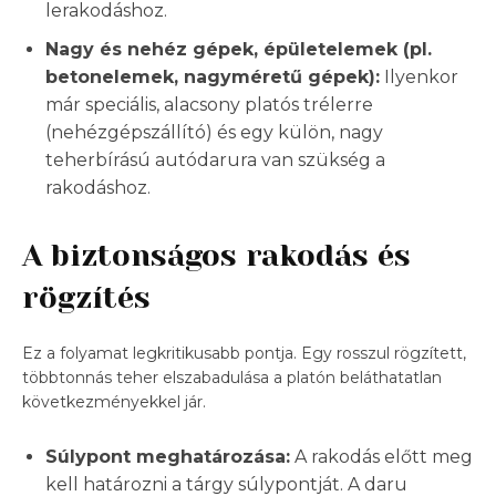
lerakodáshoz.
Nagy és nehéz gépek, épületelemek (pl.
betonelemek, nagyméretű gépek):
Ilyenkor
már speciális, alacsony platós trélerre
(nehézgépszállító) és egy külön, nagy
teherbírású autódarura van szükség a
rakodáshoz.
A biztonságos rakodás és
rögzítés
Ez a folyamat legkritikusabb pontja. Egy rosszul rögzített,
többtonnás teher elszabadulása a platón beláthatatlan
következményekkel jár.
Súlypont meghatározása:
A rakodás előtt meg
kell határozni a tárgy súlypontját. A daru