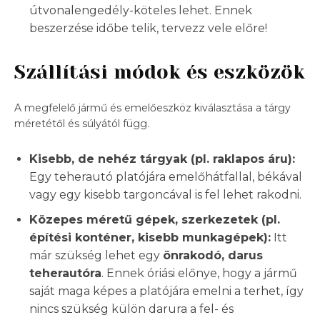
útvonalengedély-köteles lehet. Ennek
beszerzése időbe telik, tervezz vele előre!
Szállítási módok és eszközök
A megfelelő jármű és emelőeszköz kiválasztása a tárgy
méretétől és súlyától függ.
Kisebb, de nehéz tárgyak (pl. raklapos áru):
Egy teherautó platójára emelőhátfallal, békával
vagy egy kisebb targoncával is fel lehet rakodni.
Közepes méretű gépek, szerkezetek (pl.
építési konténer, kisebb munkagépek):
Itt
már szükség lehet egy
önrakodó, darus
teherautóra
. Ennek óriási előnye, hogy a jármű
saját maga képes a platójára emelni a terhet, így
nincs szükség külön darura a fel- és