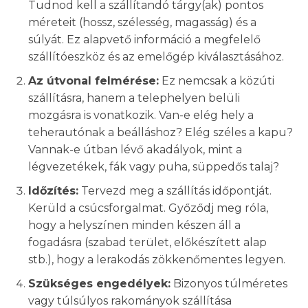
Tudnod kell a szállítandó tárgy(ak) pontos
méreteit (hossz, szélesség, magasság) és a
súlyát. Ez alapvető információ a megfelelő
szállítóeszköz és az emelőgép kiválasztásához.
Az útvonal felmérése:
Ez nemcsak a közúti
szállításra, hanem a telephelyen belüli
mozgásra is vonatkozik. Van-e elég hely a
teherautónak a beálláshoz? Elég széles a kapu?
Vannak-e útban lévő akadályok, mint a
légvezetékek, fák vagy puha, süppedős talaj?
Időzítés:
Tervezd meg a szállítás időpontját.
Kerüld a csúcsforgalmat. Győződj meg róla,
hogy a helyszínen minden készen áll a
fogadásra (szabad terület, előkészített alap
stb.), hogy a lerakodás zökkenőmentes legyen.
Szükséges engedélyek:
Bizonyos túlméretes
vagy túlsúlyos rakományok szállítása