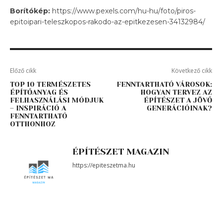
Borítókép:
https://www.pexels.com/hu-hu/foto/piros-
epitoipari-teleszkopos-rakodo-az-epitkezesen-34132984/
Előző cikk
Következő cikk
TOP 10 TERMÉSZETES
FENNTARTHATÓ VÁROSOK:
ÉPÍTŐANYAG ÉS
HOGYAN TERVEZ AZ
FELHASZNÁLÁSI MÓDJUK
ÉPÍTÉSZET A JÖVŐ
– INSPIRÁCIÓ A
GENERÁCIÓINAK?
FENNTARTHATÓ
OTTHONHOZ
ÉPÍTÉSZET MAGAZIN
https://epiteszetma.hu