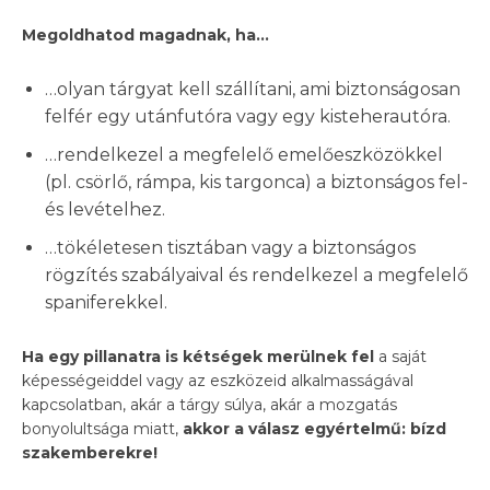
Megoldhatod magadnak, ha…
…olyan tárgyat kell szállítani, ami biztonságosan
felfér egy utánfutóra vagy egy kisteherautóra.
…rendelkezel a megfelelő emelőeszközökkel
(pl. csörlő, rámpa, kis targonca) a biztonságos fel-
és levételhez.
…tökéletesen tisztában vagy a biztonságos
rögzítés szabályaival és rendelkezel a megfelelő
spaniferekkel.
Ha egy pillanatra is kétségek merülnek fel
a saját
képességeiddel vagy az eszközeid alkalmasságával
kapcsolatban, akár a tárgy súlya, akár a mozgatás
bonyolultsága miatt,
akkor a válasz egyértelmű: bízd
szakemberekre!