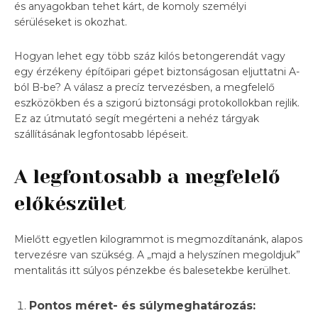
és anyagokban tehet kárt, de komoly személyi
sérüléseket is okozhat.
Hogyan lehet egy több száz kilós betongerendát vagy
egy érzékeny építőipari gépet biztonságosan eljuttatni A-
ból B-be? A válasz a precíz tervezésben, a megfelelő
eszközökben és a szigorú biztonsági protokollokban rejlik.
Ez az útmutató segít megérteni a nehéz tárgyak
szállításának legfontosabb lépéseit.
A legfontosabb a megfelelő
előkészület
Mielőtt egyetlen kilogrammot is megmozdítanánk, alapos
tervezésre van szükség. A „majd a helyszínen megoldjuk”
mentalitás itt súlyos pénzekbe és balesetekbe kerülhet.
Pontos méret- és súlymeghatározás: