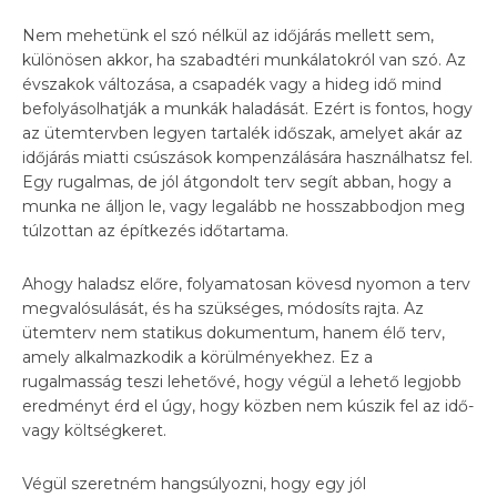
Nem mehetünk el szó nélkül az időjárás mellett sem,
különösen akkor, ha szabadtéri munkálatokról van szó. Az
évszakok változása, a csapadék vagy a hideg idő mind
befolyásolhatják a munkák haladását. Ezért is fontos, hogy
az ütemtervben legyen tartalék időszak, amelyet akár az
időjárás miatti csúszások kompenzálására használhatsz fel.
Egy rugalmas, de jól átgondolt terv segít abban, hogy a
munka ne álljon le, vagy legalább ne hosszabbodjon meg
túlzottan az építkezés időtartama.
Ahogy haladsz előre, folyamatosan kövesd nyomon a terv
megvalósulását, és ha szükséges, módosíts rajta. Az
ütemterv nem statikus dokumentum, hanem élő terv,
amely alkalmazkodik a körülményekhez. Ez a
rugalmasság teszi lehetővé, hogy végül a lehető legjobb
eredményt érd el úgy, hogy közben nem kúszik fel az idő-
vagy költségkeret.
Végül szeretném hangsúlyozni, hogy egy jól