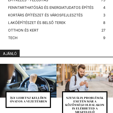
FENNTARTHATÓSÁG ÉS ENERGIATUDATOS ÉPÍTÉS
4
KORTÁRS ÉPÍTÉSZET ÉS VÁROSFEJLESZTÉS
3
LAKÓÉPÍTÉSZET ÉS BELSŐ TEREK
8
OTTHON ÉS KERT
27
TECH
9
AJÁNLÓ
ÍGY LEHETSZ KELLŐEN
SZEXUÁLIS PROBLÉMÁK
ÓVATOS A VEZETÉSBEN
ESETÉN MÁR A
KÖZÖSSÉGI OLDALAKON
IS ELÉRHETED A
MEGFELELŐ