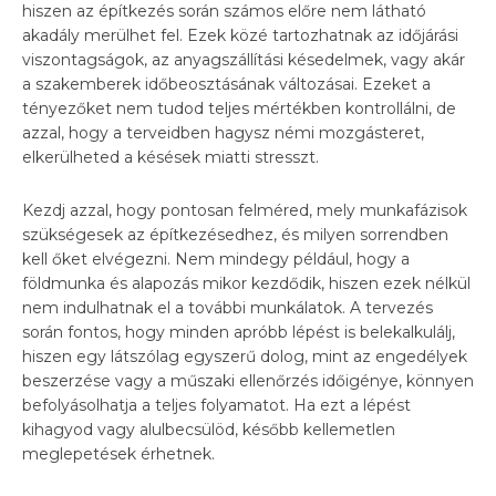
hiszen az építkezés során számos előre nem látható
akadály merülhet fel. Ezek közé tartozhatnak az időjárási
viszontagságok, az anyagszállítási késedelmek, vagy akár
a szakemberek időbeosztásának változásai. Ezeket a
tényezőket nem tudod teljes mértékben kontrollálni, de
azzal, hogy a terveidben hagysz némi mozgásteret,
elkerülheted a késések miatti stresszt.
Kezdj azzal, hogy pontosan felméred, mely munkafázisok
szükségesek az építkezésedhez, és milyen sorrendben
kell őket elvégezni. Nem mindegy például, hogy a
földmunka és alapozás mikor kezdődik, hiszen ezek nélkül
nem indulhatnak el a további munkálatok. A tervezés
során fontos, hogy minden apróbb lépést is belekalkulálj,
hiszen egy látszólag egyszerű dolog, mint az engedélyek
beszerzése vagy a műszaki ellenőrzés időigénye, könnyen
befolyásolhatja a teljes folyamatot. Ha ezt a lépést
kihagyod vagy alulbecsülöd, később kellemetlen
meglepetések érhetnek.