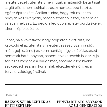
megtervezett ütemterv nem csak a határidők betartását
segíti elő, hanem sokkal stresszmentesebbé teszi az
egész építkezést. Amikor tudod, hogy mit mikor és
hogyan kell elvégezni, magabiztosabb leszel, és nem ér
váratlan helyzet. Ez pedig a legjobb alap egy gördülékeny,
sikeres építkezéshez.
Tehát, ha a következő nagy projekted előtt állsz, ne
kapkodd el az ütemterv megtervezését. Szánj rá időt,
mérlegelj, számolj és kommunikálj – így az építkezésed
nemcsak hatékonyabb, hanem élvezetesebb is lesz. A jó
tervezés megadja a nyugalmat, amelyre a leginkább
szükséged lesz, amikor a falak elkezdenek nőni, és a
terveid valósággá válnak.
Előző cikk
Következő cikk
RÁCSOS SZERKEZETEK AZ
FENNTARTHATÓ ANYAGOK
ÉPÍTÉSZETBEN
AZ ÚJ GENERÁCIÓS