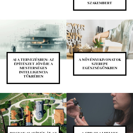
SZAKEMBERT
AI A TERVEZÉSBEN: AZ
A NÖVÉNYI KIVONATOK
ÉPÍTÉSZET JÖVŐJE A
SZEREPE
MESTERSÉGES
EGÉSZSÉGÜNKBEN
INTELLIGENCIA
TÜKRÉBEN