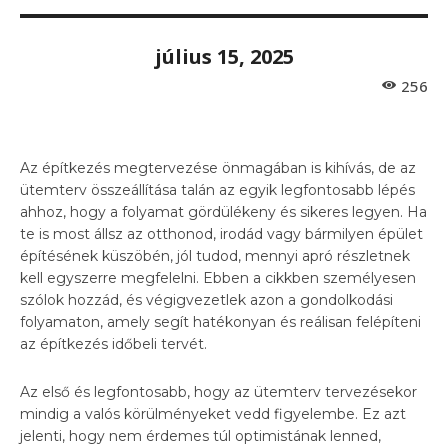
július 15, 2025
256
Az építkezés megtervezése önmagában is kihívás, de az
ütemterv összeállítása talán az egyik legfontosabb lépés
ahhoz, hogy a folyamat gördülékeny és sikeres legyen. Ha
te is most állsz az otthonod, irodád vagy bármilyen épület
építésének küszöbén, jól tudod, mennyi apró részletnek
kell egyszerre megfelelni. Ebben a cikkben személyesen
szólok hozzád, és végigvezetlek azon a gondolkodási
folyamaton, amely segít hatékonyan és reálisan felépíteni
az építkezés időbeli tervét.
Az első és legfontosabb, hogy az ütemterv tervezésekor
mindig a valós körülményeket vedd figyelembe. Ez azt
jelenti, hogy nem érdemes túl optimistának lenned,