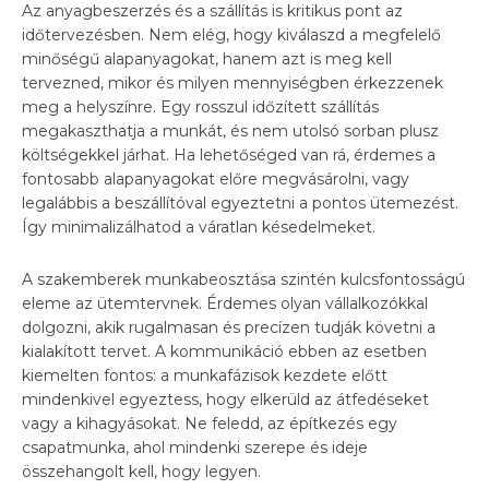
Az anyagbeszerzés és a szállítás is kritikus pont az
időtervezésben. Nem elég, hogy kiválaszd a megfelelő
minőségű alapanyagokat, hanem azt is meg kell
tervezned, mikor és milyen mennyiségben érkezzenek
meg a helyszínre. Egy rosszul időzített szállítás
megakaszthatja a munkát, és nem utolsó sorban plusz
költségekkel járhat. Ha lehetőséged van rá, érdemes a
fontosabb alapanyagokat előre megvásárolni, vagy
legalábbis a beszállítóval egyeztetni a pontos ütemezést.
Így minimalizálhatod a váratlan késedelmeket.
A szakemberek munkabeosztása szintén kulcsfontosságú
eleme az ütemtervnek. Érdemes olyan vállalkozókkal
dolgozni, akik rugalmasan és precízen tudják követni a
kialakított tervet. A kommunikáció ebben az esetben
kiemelten fontos: a munkafázisok kezdete előtt
mindenkivel egyeztess, hogy elkerüld az átfedéseket
vagy a kihagyásokat. Ne feledd, az építkezés egy
csapatmunka, ahol mindenki szerepe és ideje
összehangolt kell, hogy legyen.