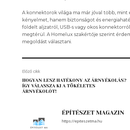
A konnektorok világa ma már jóval több, mint
kényelmet, hanem biztonságot és energiahaték
földelt aljzatról, USB-s vagy okos konnektorró
megtérül. A Homelux szakértője szerint érde
megoldást választani.
Előző cikk
HOGYAN LESZ HATÉKONY AZ ÁRNYÉKOLÁS?
ÍGY VÁLASSZA KI A TÖKÉLETES
ÁRNYÉKOLÓT!
ÉPÍTÉSZET MAGAZIN
https://epiteszetma.hu