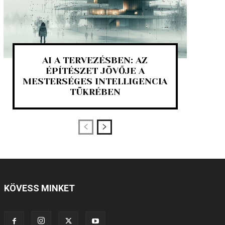
AI A TERVEZÉSBEN: AZ
ÉPÍTÉSZET JÖVŐJE A
MESTERSÉGES INTELLIGENCIA
TÜKRÉBEN
KÖVESS MINKET