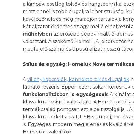
a lámpák, esetleg töltők és hangtechnikai eszk
miatt ennél is több dugaljra lehet szükség: k
kávéfőzőnek, és még maradjon tartalék a kén
két aljzatot érdemes az ágy mellé elhelyezni 
műhelyben
az erősebb gépek miatt érdemes
választani. A szakértő kiemeli: „A jó tervezés 
megfelelő számú és típusú aljzat hosszú távon
Stílus és egység: Homelux Nova termékcs
A
villanykapcsolók, konnektorok és dugaljak
n
látható részei is. Éppen ezért sokan keresne
funkcionalitásban is egységesek
. A kínála
klasszikus designt választják. A Homeluxnál a v
termékcsalád pontosan ezt a célt szolgálja. „
klasszikus földelt aljzat, USB-s dugalj, TV- és 
is. Egységes, modern megjelenés és kiváló ár-é
Homelux szakértője.