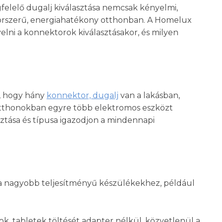
felelő dugalj kiválasztása nemcsak kényelmi,
korszerű, energiahatékony otthonban. A Homelux
elni a konnektorok kiválasztásakor, és milyen
t, hogy hány
konnektor, dugalj
van a lakásban,
otthonokban egyre több elektromos eszközt
sztása és típusa igazodjon a mindennapi
 a nagyobb teljesítményű készülékekhez, például
ok, tabletek töltését adapter nélkül, közvetlenül a