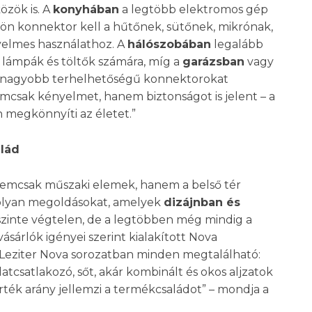
özök is. A
konyhában
a legtöbb elektromos gép
ülön konnektor kell a hűtőnek, sütőnek, mikrónak,
yelmes használathoz. A
hálószobában
legalább
a lámpák és töltők számára, míg a
garázsban
vagy
 nagyobb terhelhetőségű konnektorokat
nemcsak kényelmet, hanem biztonságot is jelent – a
 megkönnyíti az életet.”
alád
emcsak műszaki elemek, hanem a belső tér
k olyan megoldásokat, amelyek
dizájnban és
t szinte végtelen, de a legtöbben még mindig a
ásárlók igényei szerint kialakított Nova
A Leziter Nova sorozatban minden megtalálható:
adatcsatlakozó, sőt, akár kombinált és okos aljzatok
rték arány jellemzi a termékcsaládot” – mondja a