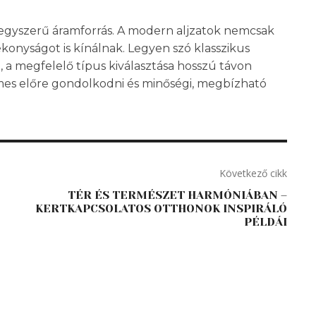
 egyszerű áramforrás. A modern aljzatok nemcsak
onyságot is kínálnak. Legyen szó klasszikus
l, a megfelelő típus kiválasztása hosszú távon
mes előre gondolkodni és minőségi, megbízható
Következő cikk
TÉR ÉS TERMÉSZET HARMÓNIÁBAN –
KERTKAPCSOLATOS OTTHONOK INSPIRÁLÓ
PÉLDÁI