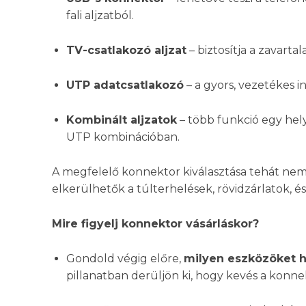
fali aljzatból.
TV-csatlakozó aljzat
– biztosítja a zavartalan
UTP adatcsatlakozó
– a gyors, vezetékes i
Kombinált aljzatok
– több funkció egy hely
UTP kombinációban.
A megfelelő konnektor kiválasztása tehát nem
elkerülhetők a túlterhelések, rövidzárlatok, és
Mire figyelj konnektor vásárláskor?
Gondold végig előre,
milyen eszközöket h
pillanatban derüljön ki, hogy kevés a konne