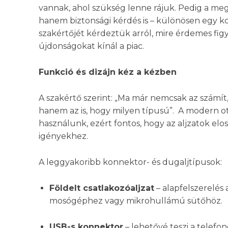
vannak, ahol szükség lenne rájuk. Pedig a meg
hanem biztonsági kérdés is – különösen egy 
szakértőjét kérdeztük arról, mire érdemes figy
újdonságokat kínál a piac.
Funkció és dizájn kéz a kézben
A szakértő szerint: „Ma már nemcsak az számí
hanem az is, hogy milyen típusú”. A modern 
használunk, ezért fontos, hogy az aljzatok elo
igényekhez.
A leggyakoribb konnektor- és dugaljtípusok:
Földelt csatlakozóaljzat
– alapfelszerelés
mosógéphez vagy mikrohullámú sütőhöz.
USB-s konnektor
– lehetővé teszi a telefon