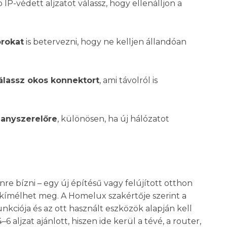
P-védett aljzatot válassz, hogy ellenálljon a
rokat
is betervezni, hogy ne kelljen állandóan
álassz okos konnektort
, ami távolról is
llanyszerelőre
, különösen, ha új hálózatot
 bízni – egy új építésű vagy felújított otthon
kímélhet meg. A Homelux szakértője szerint a
kciója és az ott használt eszközök alapján kell
6 aljzat ajánlott, hiszen ide kerül a tévé, a router,