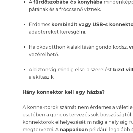
A
fürdőszobába és konyhába
mindenképp I
párának és a fröccsenő víznek.
Érdemes
kombinált vagy USB-s konnekto
adaptereket keresgélni.
Ha okos otthon kialakításán gondolkodsz,
v
vezérelhető.
A biztonság mindig első: a szerelést
bízd vi
alakítasz ki.
Hány konnektor kell egy házba?
A konnektorok számát nem érdemes a véletlenre
esetében a gondos tervezés sok bosszúságtól 
konnektorok elhelyezését mindig a helyiség fun
megtervezni. A
nappaliban
például legalább 4–