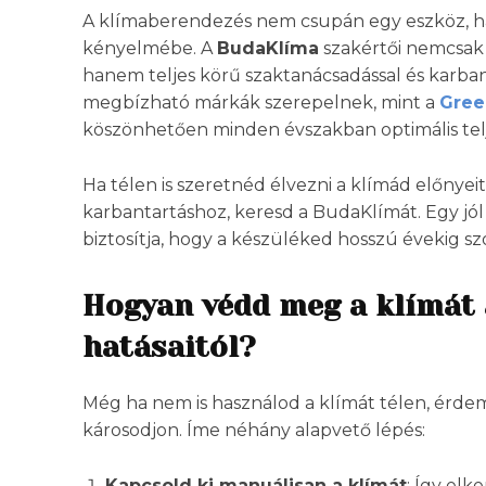
A klímaberendezés nem csupán egy eszköz, h
kényelmébe. A
BudaKlíma
szakértői nemcsak 
hanem teljes körű szaktanácsadással és karban
megbízható márkák szerepelnek, mint a
Gree
köszönhetően minden évszakban optimális tel
Ha télen is szeretnéd élvezni a klímád előnye
karbantartáshoz, keresd a BudaKlímát. Egy jó
biztosítja, hogy a készüléked hosszú évekig sz
Hogyan védd meg a klímát 
hatásaitól?
Még ha nem is használod a klímát télen, érde
károsodjon. Íme néhány alapvető lépés:
Kapcsold ki manuálisan a klímát
: Így elk