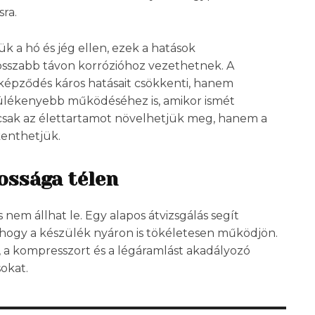
ra.
k a hó és jég ellen, ezek a hatások
sszabb távon korrózióhoz vezethetnek. A
képződés káros hatásait csökkenti, hanem
dülékenyebb működéséhez is, amikor ismét
mcsak az élettartamot növelhetjük meg, hanem a
kenthetjük.
ossága télen
nem állhat le. Egy alapos átvizsgálás segít
, hogy a készülék nyáron is tökéletesen működjön.
, a kompresszort és a légáramlást akadályozó
sokat.