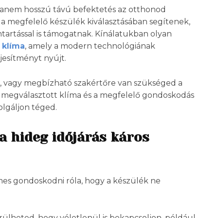
anem hosszú távú befektetés az otthonod
a megfelelő készülék kiválasztásában segítenek,
tartással is támogatnak. Kínálatukban olyan
 klíma
, amely a modern technológiának
jesítményt nyújt.
it, vagy megbízható szakértőre van szükséged a
l megválasztott klíma és a megfelelő gondoskodás
olgáljon téged.
a hideg időjárás káros
mes gondoskodni róla, hogy a készülék ne
erülheted, hogy véletlenül is bekapcsoljon, például