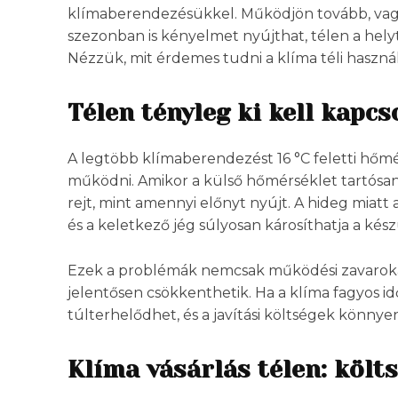
klímaberendezésükkel. Működjön tovább, vagy 
szezonban is kényelmet nyújthat, télen a hely
Nézzük, mit érdemes tudni a klíma téli használ
Télen tényleg ki kell kapcs
A legtöbb klímaberendezést 16 °C feletti hőm
működni. Amikor a külső hőmérséklet tartósan 
rejt, mint amennyi előnyt nyújt. A hideg miat
és a keletkező jég súlyosan károsíthatja a kész
Ezek a problémák nemcsak működési zavarokat
jelentősen csökkenthetik. Ha a klíma fagyos i
túlterhelődhet, és a javítási költségek könny
Klíma vásárlás télen: köl