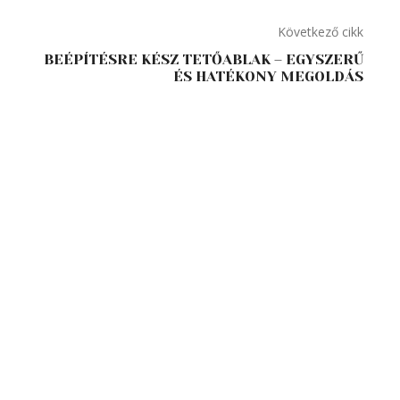
Következő cikk
BEÉPÍTÉSRE KÉSZ TETŐABLAK – EGYSZERŰ
ÉS HATÉKONY MEGOLDÁS