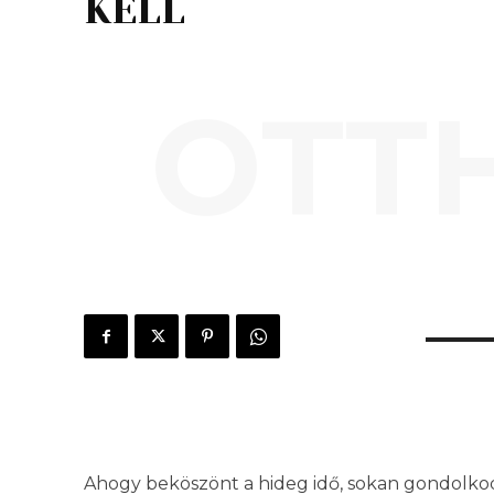
KELL
OTT
Ahogy beköszönt a hideg idő, sokan gondolko