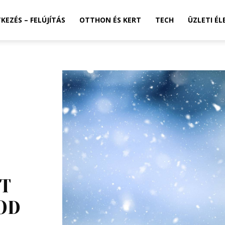
TKEZÉS – FELÚJÍTÁS
OTTHON ÉS KERT
TECH
ÜZLETI ÉL
IT
OD