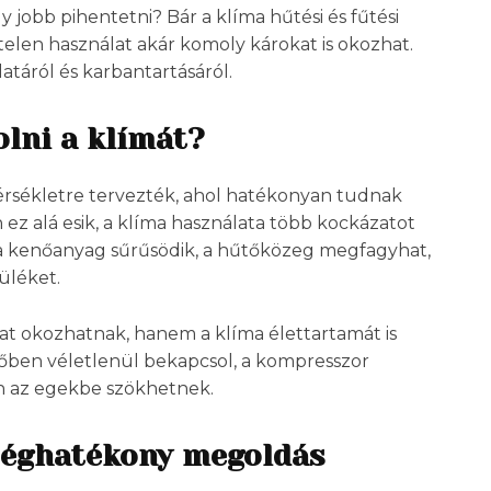
jobb pihentetni? Bár a klíma hűtési és fűtési
telen használat akár komoly károkat is okozhat.
atáról és karbantartásáról.
olni a klímát?
érsékletre tervezték, ahol hatékonyan tudnak
ez alá esik, a klíma használata több kockázatot
t a kenőanyag sűrűsödik, a hűtőközeg megfagyhat,
üléket.
 okozhatnak, hanem a klíma élettartamát is
dőben véletlenül bekapcsol, a kompresszor
en az egekbe szökhetnek.
tséghatékony megoldás