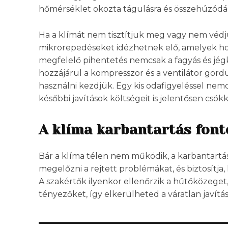
hőmérséklet okozta tágulásra és összehúzódás
Ha a klímát nem tisztítjuk meg vagy nem védjü
mikrorepedéseket idézhetnek elő, amelyek ho
megfelelő pihentetés nemcsak a fagyás és jég
hozzájárul a kompresszor és a ventilátor gör
használni kezdjük. Egy kis odafigyeléssel ne
későbbi javítások költségeit is jelentősen csök
A klíma karbantartás font
Bár a klíma télen nem működik, a karbantartás 
megelőzni a rejtett problémákat, és biztosítja
A szakértők ilyenkor ellenőrzik a hűtőközeget
tényezőket, így elkerülheted a váratlan javítá