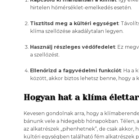
hirtelen hőmérséklet-emelkedés esetén.
Tisztítsd meg a kültéri egységet
: Távolí
klíma szellőzése akadálytalan legyen.
Használj részleges védőfedelet
: Ez megv
a szellőzést.
Ellenőrizd a fagyvédelmi funkciót
: Ha a 
között, akkor biztos lehetsz benne, hogy a
Hogyan hat a klíma élettar
Kevesen gondolnak arra, hogy a klímaberende
bánunk vele a hidegebb hónapokban. Télen, a
az alkatrészek „pihenhetnek”, de csak akkor, 
kültéri egységben található fém alkatrészek 