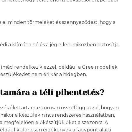
ts el minden törmeléket és szennyeződést, hogy a
édi a klímát a hó és a jég ellen, miközben biztosítja
klímád rendelkezik ezzel, például a Gree modellek
 készülékedet nem éri kár a hidegben.
tamára a téli pihentetés?
zés élettartama szorosan összefügg azzal, hogyan
mikor a készülék nincs rendszeres használatban,
ha megfelelően előkészítjük őket a szezonra. A
például különösen érzékenyek a fagypont alatti