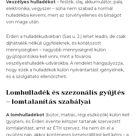
Veszélyes hulladékot
– festék, olaj, akkumulátor, pala,
elektronika, vegyszer – soha nem szabad a normál
hulladékba keverni, mert az törvényellenes és bírságot
von maga után.
Érden a hulladékudvarban (Sas u. 2.) lehet leadni, de csak
díjhátralék nélküli ügyfeleknek, és korlátozott
mennyiségben – nagyobb mennyiségnél külön
gyűjtőpontokra kell vinni, mint a fővárosi
veszélyeshulladék-udvarokba. A rendelet hangsúlyozza,
hogy ezek a hulladékok külön nyilvántartást igényelnek,
és a szolgáltató ellenőrizheti.
Lomhulladék és szezonális gyűjtés
– lomtalanítás szabályai
A lomhulladékot
(bútor, matrac, régi eszközök) külön kell
gyűjteni, és Érden évente kétszer tartanak szervezett
lomtalanítást, amit az ÉTH szervez. Ha nem éri el a
gyűjtési nap, akkor konténeres lomelszállítást kell kérni – a