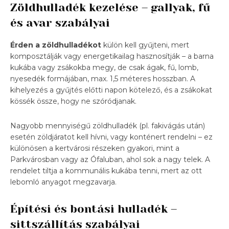
Zöldhulladék kezelése – gallyak, fű
és avar szabályai
Érden a zöldhulladékot
külön kell gyűjteni, mert
komposztálják vagy energetikailag hasznosítják – a barna
kukába vagy zsákokba megy, de csak ágak, fű, lomb,
nyesedék formájában, max. 1,5 méteres hosszban. A
kihelyezés a gyűjtés előtti napon kötelező, és a zsákokat
kössék össze, hogy ne szóródjanak.
Nagyobb mennyiségű zöldhulladék (pl. fakivágás után)
esetén zöldjáratot kell hívni, vagy konténert rendelni – ez
különösen a kertvárosi részeken gyakori, mint a
Parkvárosban vagy az Ófaluban, ahol sok a nagy telek. A
rendelet tiltja a kommunális kukába tenni, mert az ott
lebomló anyagot megzavarja.
Építési és bontási hulladék –
sittszállítás szabályai