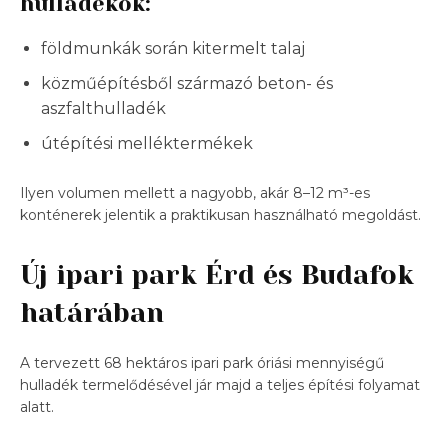
hulladékok:
földmunkák során kitermelt talaj
közműépítésből származó beton- és
aszfalthulladék
útépítési melléktermékek
Ilyen volumen mellett a nagyobb, akár 8–12 m³-es
konténerek jelentik a praktikusan használható megoldást.
Új ipari park Érd és Budafok
határában
A tervezett 68 hektáros ipari park óriási mennyiségű
hulladék termelődésével jár majd a teljes építési folyamat
alatt.