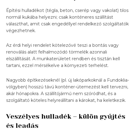
Építési hulladékot (tégla, beton, cserép vagy vakolat) tilos
normál kukába helyezni; csak konténeres szállítást
választhat, amit csak engedéllyel rendelkező szolgáltatók
végezhetnek.
Az érdi helyi rendelet kötelezővé teszi a bontás vagy
renoválás alatt felhalmozódó törmelék azonnali
elszállítását. A munkaterületet rendben és tisztán kell
tartani, ezzel mérsékelve a környezeti terhelést.
Nagyobb építkezéseknél (pl. új lakóparkoknál a Fundoklia-
völgyben) hosszú távú konténer-ütemezést kell tervezni,
akár hónapokra. A szállítójármű nem szóródhat, és a
szolgáltató köteles helyreállítani a károkat, ha keletkezik.
Veszélyes hulladék – külön gyűjtés
és leadás