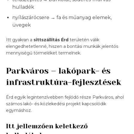
hulladék
nyílászárócsere → fa és műanyag elemek,
üvegek
Itt gyakran a
sittszállítás Érd
területén válik
elengedhetetlenné, hiszen a bontási munkák jelentős
mennyiségű törmeléket termelnek.
Parkváros – lakópark- és
infrastruktúra-fejlesztések
Érd egyik legintenzívebben fejlődő része Parkváros, ahol
számos lakó- és közlekedési projekt kapcsolódik
egymáshoz.
Itt jellemzően keletkező