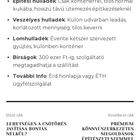
Építési hulladék
: Csak konténerrel, tilos normál
kukába; hosszú távú ütemezés építkezéseknél
Veszélyes hulladék
: Külön udvarban leadás,
korlátozott mennyiség; tilos keverni
Lomhulladék
: Évente kétszer szervezett
gyűjtés, különben konténer
Bírságok
: 300 ezer Ft-ig, szolgáltató
megtagadhatja a szállítást
További info
: Érd honlapja vagy ÉTH
ügyfélszolgálat
Előző cikk
Következő cikk
LEHETSÉGES A CSŐTÖRÉS
PRÉMIUM
JAVÍTÁSA BONTÁS
KÖNNYŰSZERKEZETES
NÉLKÜL?
MEGOLDÁSOK
ÉPÍTÉSZETI SZEMMEL