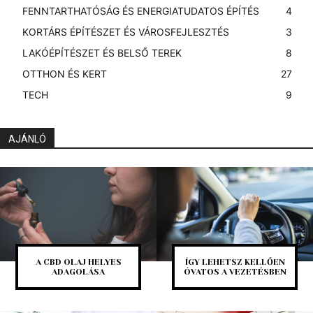
FENNTARTHATÓSÁG ÉS ENERGIATUDATOS ÉPÍTÉS
4
KORTÁRS ÉPÍTÉSZET ÉS VÁROSFEJLESZTÉS
3
LAKÓÉPÍTÉSZET ÉS BELSŐ TEREK
8
OTTHON ÉS KERT
27
TECH
9
AJÁNLÓ
A CBD OLAJ HELYES
ÍGY LEHETSZ KELLŐEN
ADAGOLÁSA
ÓVATOS A VEZETÉSBEN