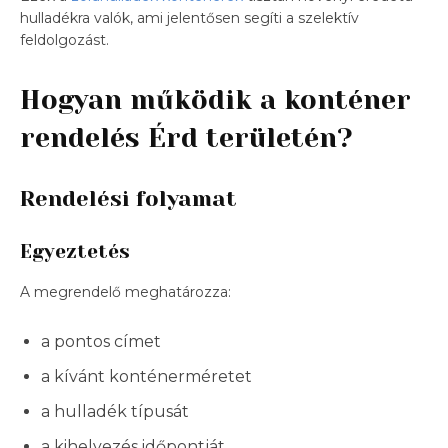
hulladékra valók, ami jelentősen segíti a szelektív
feldolgozást.
Hogyan működik a konténer
rendelés Érd területén?
Rendelési folyamat
Egyeztetés
A megrendelő meghatározza:
a pontos címet
a kívánt konténerméretet
a hulladék típusát
a kihelyezés időpontját