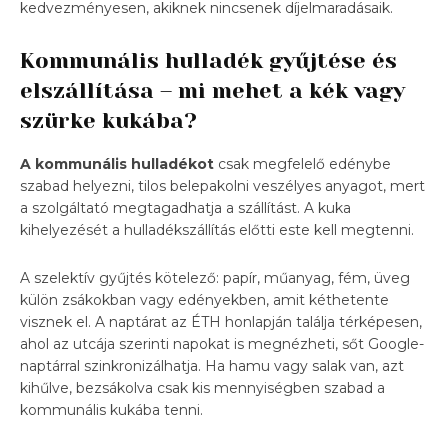
kedvezményesen, akiknek nincsenek díjelmaradásaik.
Kommunális hulladék gyűjtése és
elszállítása – mi mehet a kék vagy
szürke kukába?
A kommunális hulladékot
csak megfelelő edénybe
szabad helyezni, tilos belepakolni veszélyes anyagot, mert
a szolgáltató megtagadhatja a szállítást. A kuka
kihelyezését a hulladékszállítás előtti este kell megtenni.
A szelektív gyűjtés kötelező: papír, műanyag, fém, üveg
külön zsákokban vagy edényekben, amit kéthetente
visznek el. A naptárat az ÉTH honlapján találja térképesen,
ahol az utcája szerinti napokat is megnézheti, sőt Google-
naptárral szinkronizálhatja. Ha hamu vagy salak van, azt
kihűlve, bezsákolva csak kis mennyiségben szabad a
kommunális kukába tenni.