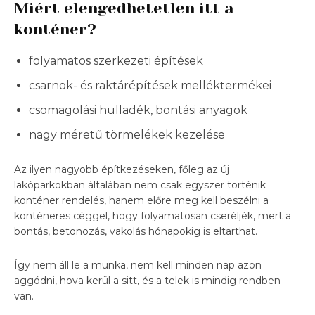
Miért elengedhetetlen itt a
konténer?
folyamatos szerkezeti építések
csarnok- és raktárépítések melléktermékei
csomagolási hulladék, bontási anyagok
nagy méretű törmelékek kezelése
Az ilyen nagyobb építkezéseken, főleg az új
lakóparkokban általában nem csak egyszer történik
konténer rendelés, hanem előre meg kell beszélni a
konténeres céggel, hogy folyamatosan cseréljék, mert a
bontás, betonozás, vakolás hónapokig is eltarthat.
Így nem áll le a munka, nem kell minden nap azon
aggódni, hova kerül a sitt, és a telek is mindig rendben
van.