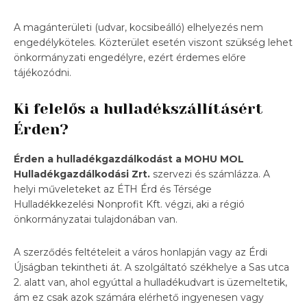
A magánterületi (udvar, kocsibeálló) elhelyezés nem
engedélyköteles. Közterület esetén viszont szükség lehet
önkormányzati engedélyre, ezért érdemes előre
tájékozódni.
Ki felelős a hulladékszállításért
Érden?
Érden a hulladékgazdálkodást a MOHU MOL
Hulladékgazdálkodási Zrt.
szervezi és számlázza. A
helyi műveleteket az ÉTH Érd és Térsége
Hulladékkezelési Nonprofit Kft. végzi, aki a régió
önkormányzatai tulajdonában van.
A szerződés feltételeit a város honlapján vagy az Érdi
Újságban tekintheti át. A szolgáltató székhelye a Sas utca
2. alatt van, ahol egyúttal a hulladékudvart is üzemeltetik,
ám ez csak azok számára elérhető ingyenesen vagy