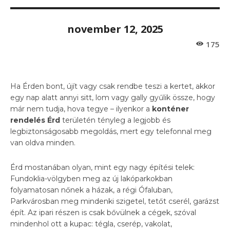
november 12, 2025
175
Ha Érden bont, újít vagy csak rendbe teszi a kertet, akkor
egy nap alatt annyi sitt, lom vagy gally gyűlik össze, hogy
már nem tudja, hova tegye – ilyenkor a
konténer
rendelés Érd
területén tényleg a legjobb és
legbiztonságosabb megoldás, mert egy telefonnal meg
van oldva minden.
Érd mostanában olyan, mint egy nagy építési telek:
Fundoklia-völgyben meg az új lakóparkokban
folyamatosan nőnek a házak, a régi Ófaluban,
Parkvárosban meg mindenki szigetel, tetőt cserél, garázst
épít. Az ipari részen is csak bővülnek a cégek, szóval
mindenhol ott a kupac: tégla, cserép, vakolat,