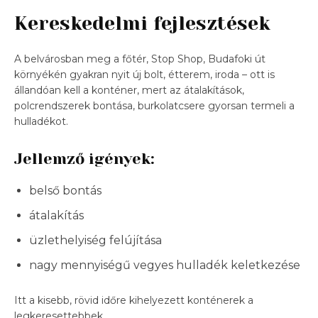
Kereskedelmi fejlesztések
A belvárosban meg a főtér, Stop Shop, Budafoki út
környékén gyakran nyit új bolt, étterem, iroda – ott is
állandóan kell a konténer, mert az átalakítások,
polcrendszerek bontása, burkolatcsere gyorsan termeli a
hulladékot.
Jellemző igények:
belső bontás
átalakítás
üzlethelyiség felújítása
nagy mennyiségű vegyes hulladék keletkezése
Itt a kisebb, rövid időre kihelyezett konténerek a
legkeresettebbek.