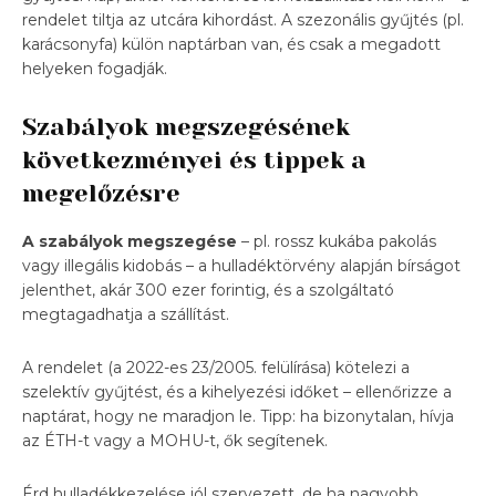
rendelet tiltja az utcára kihordást. A szezonális gyűjtés (pl.
karácsonyfa) külön naptárban van, és csak a megadott
helyeken fogadják.
Szabályok megszegésének
következményei és tippek a
megelőzésre
A szabályok megszegése
– pl. rossz kukába pakolás
vagy illegális kidobás – a hulladéktörvény alapján bírságot
jelenthet, akár 300 ezer forintig, és a szolgáltató
megtagadhatja a szállítást.
A rendelet (a 2022-es 23/2005. felülírása) kötelezi a
szelektív gyűjtést, és a kihelyezési időket – ellenőrizze a
naptárat, hogy ne maradjon le. Tipp: ha bizonytalan, hívja
az ÉTH-t vagy a MOHU-t, ők segítenek.
Érd hulladékkezelése jól szervezett, de ha nagyobb