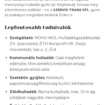
mennyiségű hulladék gyötri (pl. felújításnál), fontolja meg
a konténeres szállítást – mi, a
SZERVIZ-TRANS Kft.
, gyors
és szabályos megoldást kínálunk Érden is.
Legfontosabb tudnivalók
Szolgáltató
: MOHU MOL Hulladékgazdálkodási
Zrt. (szervezés), ÉTH Nonprofit Kft. (helyi
műveletek), Sas u. 2., Érd
Kommunális hulladék
: Csak megfelelő
edénybe, tilos szelektív/veszélyes anyag;
kihelyezés előző este
Szelektív gyűjtés
: Kötelező,
papír/műanyag/fém/üveg külön; kéthetente
Zöldhulladék
: Barna kuka/zsák, max. 1,5 m ág;
zöldjárat nagyobb mennyiségre