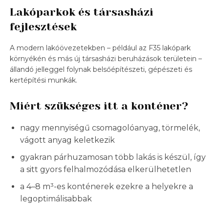
Lakóparkok és társasházi
fejlesztések
A modern lakóövezetekben – például az F35 lakópark
környékén és más új társasházi beruházások területein –
állandó jelleggel folynak belsőépítészeti, gépészeti és
kertépítési munkák.
Miért szükséges itt a konténer?
nagy mennyiségű csomagolóanyag, törmelék,
vágott anyag keletkezik
gyakran párhuzamosan több lakás is készül, így
a sitt gyors felhalmozódása elkerülhetetlen
a 4–8 m³-es konténerek ezekre a helyekre a
legoptimálisabbak