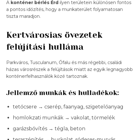
A
konténer bérlés Érd
ilyen területein különösen fontos
a pontos időzítés, hogy a munkaterület folyamatosan
tiszta maradjon.
Kertvárosias övezetek
felújítási hulláma
Parkváros, Tusculanum, Ófalu és más régebbi, családi
házas városrészek a felújítások miatt az egyik legnagyobb
konténerfelhasználók közé tartoznak.
Jellemző munkák és hulladékok:
tetőcsere → cserép, faanyag, szigetelőanyag
homlokzati munkák → vakolat, törmelék
garázsbővítés → tégla, beton
teraszépítés → burkolat, sóderes-murvás