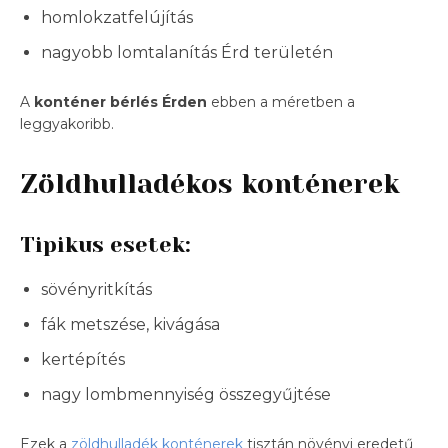
homlokzatfelújítás
nagyobb lomtalanítás Érd területén
A
konténer bérlés Érden
ebben a méretben a
leggyakoribb.
Zöldhulladékos konténerek
Tipikus esetek:
sövényritkítás
fák metszése, kivágása
kertépítés
nagy lombmennyiség összegyűjtése
Ezek a
zöldhulladék konténerek
tisztán növényi eredetű