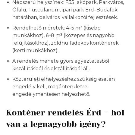
Népszerű helyszínek: F35 lakópark, Parkváros,
Ófalu, Tusculanum, ipari park Érd–Budafok
határában, belvárosi vállalkozói fejlesztések.
Rendelhető méretek: 4–5 m³ (kisebb
munkákhoz), 6–8 m³ (közepes és nagyobb
felújításokhoz), zöldhulladékos konténerek
(kerti munkákhoz).
A rendelés menete gyors egyeztetésből,
kiszállításból és elszállításból áll.
Közterületi elhelyezéshez szükség esetén
engedély kell, magánterületre
engedélymentesen helyezhető.
Konténer rendelés Érd – hol
van a legnagyobb igény?