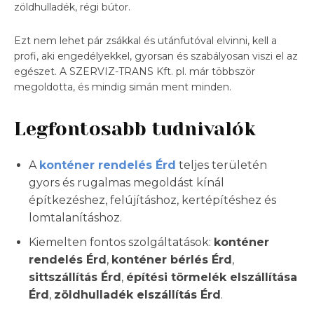
zöldhulladék, régi bútor.
Ezt nem lehet pár zsákkal és utánfutóval elvinni, kell a
profi, aki engedélyekkel, gyorsan és szabályosan viszi el az
egészet. A SZERVIZ-TRANS Kft. pl. már többször
megoldotta, és mindig simán ment minden.
Legfontosabb tudnivalók
A
konténer rendelés Érd
teljes területén
gyors és rugalmas megoldást kínál
építkezéshez, felújításhoz, kertépítéshez és
lomtalanításhoz.
Kiemelten fontos szolgáltatások:
konténer
rendelés Érd
,
konténer bérlés Érd
,
sittszállítás Érd
,
építési törmelék elszállítása
Érd
,
zöldhulladék elszállítás Érd
.