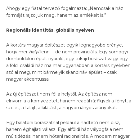
Ahogy egy fiatal tervező fogalmazta:
„
Nemcsak a ház
formáját rajzoljuk meg, hanem az emlékeit is.”
Regionális identitás, globális nyelven
A kortárs magyar építészet egyik legnagyobb erénye,
hogy mer
helyi
lenni – de nem provinciális. Egy somogyi
domboldalon épült nyaraló, egy tokaji borászat vagy egy
alföldi családi ház ma már ugyanabban a kortárs nyelvben
szólal meg, mint bármelyik skandináv épület – csak
magyar akcentussal.
Az új építészet nem fél a helytől. Az építész nem
elnyomja a környezetet, hanem reagál rá: figyeli a fényt, a
szelet, a talajt, a kilátást, a hagyományos arányokat.
Egy balatoni borászatnál például a nádtető nem dísz,
hanem éghajlati válasz. Egy alföldi ház vályogfala nem
múltidézés, hanem hőtani racionalitás. A modern magyar