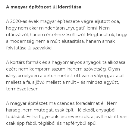
A magyar építészet új identitása
A 2020-as évek magyar építészete végre eljutott oda,
hogy nem akar mindenáron „nyugati” lenni. Nem
utánzásról, hanem értelmezésről szól. Megtanultuk, hogy
a modernség nem a múlt elutasítása, hanem annak
folytatása új szavakkal.
A kortárs formák és a hagyományos anyagok találkozása
ezért nem kompromisszum, hanem szövetség. Olyan
irány, amelyben a beton mellett ott van a vályog, az acél
mellett a fa, a jövő mellett a múlt – és mindez együtt,
természetesen.
A magyar építészet ma csendes forradalmat él. Nem
harsog, nem mutogat, csak épít – lélekből, anyagból,
tudásból. És ha figyelünk, észrevesszük: a jövő már itt van,
csak épp fából, téglából és napfényből épül.