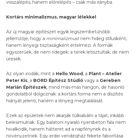
visszalépés, hanem előrelépés – csak más irányba.
Kortárs minimalizmus, magyar lélekkel
Az új magyar építészet egyik legszembetűnőbb
jellemzője, hogy a
minimalizmust
nem hideg stílusként,
hanem lényegi tisztaságként értelmezi. A formák
egyszerűek, de nem ridegek; a terek letisztultak, de nem
üresek.
Az olyan irodák, mint a
Hello Wood
, a
Plant – Atelier
Peter Kis
, a
BORD Építész Stúdió
vagy a
Gereben
Marián Építészek
, mind más-más hangon, de hasonló
gondolatból dolgoznak: a kortárs forma nem a díszítés
hiányát jelenti, hanem a lényeg megtalálását.
Ezek az épületek nem akarják túlkiabálni a tájat, inkább
belesimulnak. Egy balatoni nyaraló nyersbeton fala nem
hivalkodik, hanem hátteret ad a napfénynek és a
növényzetnek. Egy erdei vendégház fekete faborítása