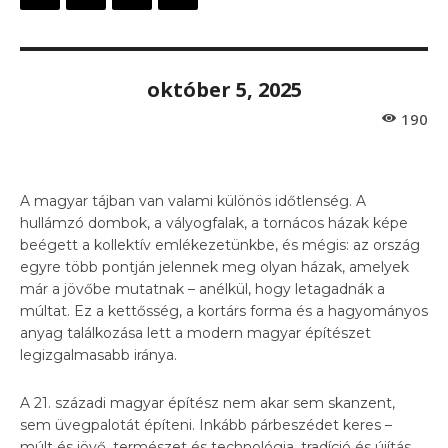
október 5, 2025
190
A magyar tájban van valami különös időtlenség. A
hullámzó dombok, a vályogfalak, a tornácos házak képe
beégett a kollektív emlékezetünkbe, és mégis: az ország
egyre több pontján jelennek meg olyan házak, amelyek
már a jövőbe mutatnak – anélkül, hogy letagadnák a
múltat. Ez a kettősség, a kortárs forma és a hagyományos
anyag találkozása lett a modern magyar építészet
legizgalmasabb iránya.
A 21. századi magyar építész nem akar sem skanzent,
sem üvegpalotát építeni. Inkább párbeszédet keres –
múlt és jövő, természet és technológia, tradíció és újítás