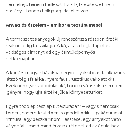
nem elrejt, hanem beilleszt. Ez a fajta építészet nem
harsány – hanem hallgatag, de jelen van.
Anyag és érzelem – amikor a textúra mesél
A természetes anyagok új reneszánsza részben érzéki
reakció a digitális világra. A kő, a fa, a tégla tapintása
valóságos élményt ad egy érintőképernyős
hétköznapban.
A kortárs magyar házakban egyre gyakrabban találkozunk
látszó téglafalakkal, nyers fával, rusztikus vakolatokkal.
Ezek nem „visszafordulások”, hanem válaszok az emberi
igényre, hogy újra érzékeljük a környezetünket.
Egyre több építész épít „textúrában” – vagyis nemcsak
térben, hanem felületben is gondolkodik. Egy kőburkolat
ritmusa, egy deszka finom illesztése, egy árnyékot vető
vályogfal – mind-mind érzelmi réteget ad az épülethez.