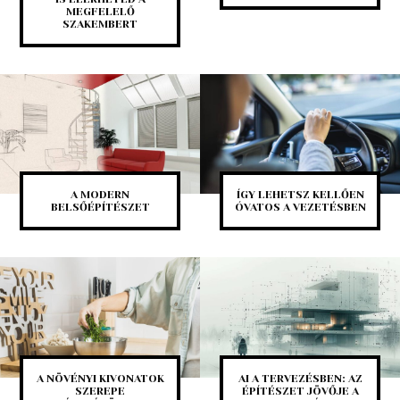
MEGFELELŐ
SZAKEMBERT
A MODERN
ÍGY LEHETSZ KELLŐEN
BELSŐÉPÍTÉSZET
ÓVATOS A VEZETÉSBEN
A NÖVÉNYI KIVONATOK
AI A TERVEZÉSBEN: AZ
SZEREPE
ÉPÍTÉSZET JÖVŐJE A