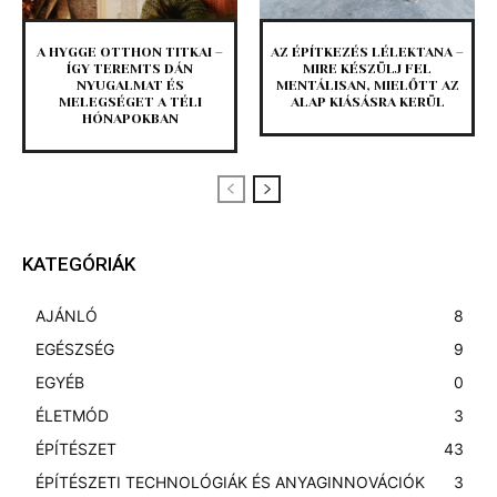
A HYGGE OTTHON TITKAI –
AZ ÉPÍTKEZÉS LÉLEKTANA –
ÍGY TEREMTS DÁN
MIRE KÉSZÜLJ FEL
NYUGALMAT ÉS
MENTÁLISAN, MIELŐTT AZ
MELEGSÉGET A TÉLI
ALAP KIÁSÁSRA KERÜL
HÓNAPOKBAN
KATEGÓRIÁK
AJÁNLÓ
8
EGÉSZSÉG
9
EGYÉB
0
ÉLETMÓD
3
ÉPÍTÉSZET
43
ÉPÍTÉSZETI TECHNOLÓGIÁK ÉS ANYAGINNOVÁCIÓK
3