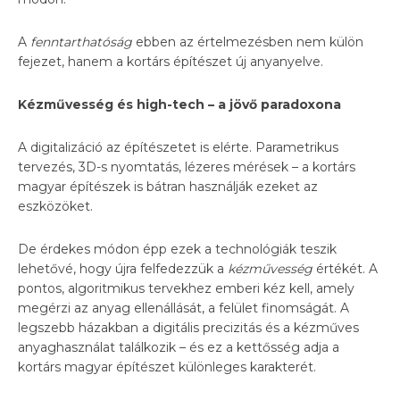
A
fenntarthatóság
ebben az értelmezésben nem külön
fejezet, hanem a kortárs építészet új anyanyelve.
Kézművesség és high-tech – a jövő paradoxona
A digitalizáció az építészetet is elérte. Parametrikus
tervezés, 3D-s nyomtatás, lézeres mérések – a kortárs
magyar építészek is bátran használják ezeket az
eszközöket.
De érdekes módon épp ezek a technológiák teszik
lehetővé, hogy újra felfedezzük a
kézművesség
értékét. A
pontos, algoritmikus tervekhez emberi kéz kell, amely
megérzi az anyag ellenállását, a felület finomságát. A
legszebb házakban a digitális precizitás és a kézműves
anyaghasználat találkozik – és ez a kettősség adja a
kortárs magyar építészet különleges karakterét.