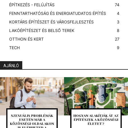
ÉPÍTKEZÉS - FELÚJÍTÁS
74
FENNTARTHATÓSÁG ÉS ENERGIATUDATOS ÉPÍTÉS
4
KORTÁRS ÉPÍTÉSZET ÉS VÁROSFEJLESZTÉS
3
LAKÓÉPÍTÉSZET ÉS BELSŐ TEREK
8
OTTHON ÉS KERT
27
TECH
9
AJÁNLÓ
SZEXUÁLIS PROBLÉMÁK
HOGYAN ALAKÍTJÁK ÁT AZ
ESETÉN MÁR A
ÉPÍTÉSZEK A KÖZÖSSÉGI
KÖZÖSSÉGI OLDALAKON
ÉLETET?
IS ELÉRHETED A