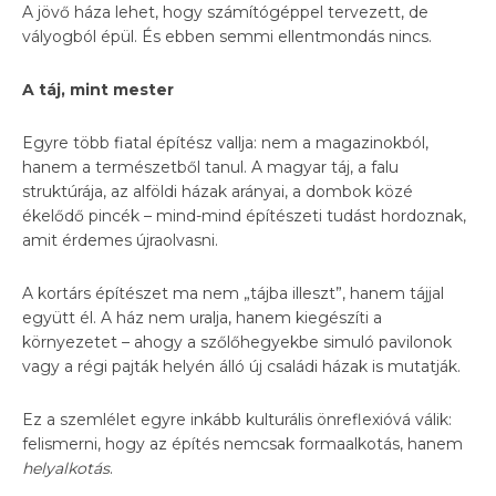
A jövő háza lehet, hogy számítógéppel tervezett, de
vályogból épül. És ebben semmi ellentmondás nincs.
A táj, mint mester
Egyre több fiatal építész vallja: nem a magazinokból,
hanem a természetből tanul. A magyar táj, a falu
struktúrája, az alföldi házak arányai, a dombok közé
ékelődő pincék – mind-mind építészeti tudást hordoznak,
amit érdemes újraolvasni.
A kortárs építészet ma nem „tájba illeszt”, hanem tájjal
együtt él. A ház nem uralja, hanem kiegészíti a
környezetet – ahogy a szőlőhegyekbe simuló pavilonok
vagy a régi pajták helyén álló új családi házak is mutatják.
Ez a szemlélet egyre inkább kulturális önreflexióvá válik:
felismerni, hogy az építés nemcsak formaalkotás, hanem
helyalkotás
.