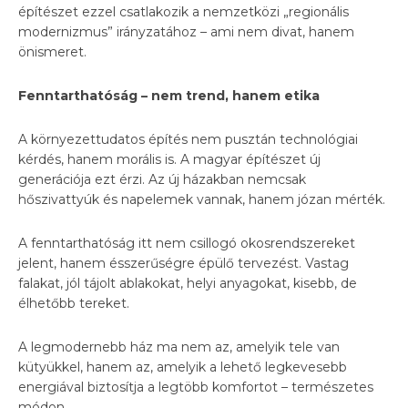
építészet ezzel csatlakozik a nemzetközi „regionális
modernizmus” irányzatához – ami nem divat, hanem
önismeret.
Fenntarthatóság – nem trend, hanem etika
A környezettudatos építés nem pusztán technológiai
kérdés, hanem morális is. A magyar építészet új
generációja ezt érzi. Az új házakban nemcsak
hőszivattyúk és napelemek vannak, hanem józan mérték.
A fenntarthatóság itt nem csillogó okosrendszereket
jelent, hanem ésszerűségre épülő tervezést. Vastag
falakat, jól tájolt ablakokat, helyi anyagokat, kisebb, de
élhetőbb tereket.
A legmodernebb ház ma nem az, amelyik tele van
kütyükkel, hanem az, amelyik a lehető legkevesebb
energiával biztosítja a legtöbb komfortot – természetes
módon.