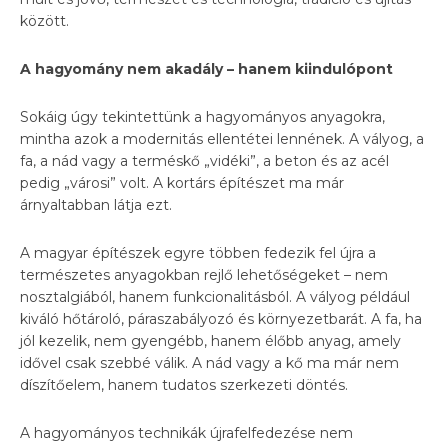
között.
A hagyomány nem akadály – hanem kiindulópont
Sokáig úgy tekintettünk a hagyományos anyagokra,
mintha azok a modernitás ellentétei lennének. A vályog, a
fa, a nád vagy a terméskő „vidéki”, a beton és az acél
pedig „városi” volt. A kortárs építészet ma már
árnyaltabban látja ezt.
A magyar építészek egyre többen fedezik fel újra a
természetes anyagokban rejlő lehetőségeket – nem
nosztalgiából, hanem funkcionalitásból. A vályog például
kiváló hőtároló, páraszabályozó és környezetbarát. A fa, ha
jól kezelik, nem gyengébb, hanem élőbb anyag, amely
idővel csak szebbé válik. A nád vagy a kő ma már nem
díszítőelem, hanem tudatos szerkezeti döntés.
A hagyományos technikák újrafelfedezése nem