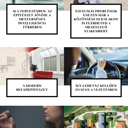
AI A TERVEZÉSBEN: AZ
SZEXUÁLIS PROBLÉMÁK
ÉPÍTÉSZET JÖVŐJE A
ESETÉN MÁR A
MESTERSÉGES
KÖZÖSSÉGI OLDALAKON
INTELLIGENCIA
IS ELÉRHETED A
TÜKRÉBEN
MEGFELELŐ
SZAKEMBERT
A MODERN
ÍGY LEHETSZ KELLŐEN
BELSŐÉPÍTÉSZET
ÓVATOS A VEZETÉSBEN