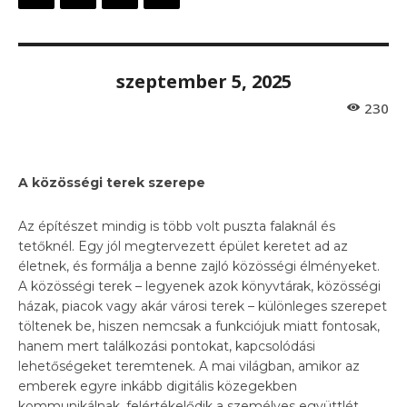
szeptember 5, 2025
230
A közösségi terek szerepe
Az építészet mindig is több volt puszta falaknál és
tetőknél. Egy jól megtervezett épület keretet ad az
életnek, és formálja a benne zajló közösségi élményeket.
A közösségi terek – legyenek azok könyvtárak, közösségi
házak, piacok vagy akár városi terek – különleges szerepet
töltenek be, hiszen nemcsak a funkciójuk miatt fontosak,
hanem mert találkozási pontokat, kapcsolódási
lehetőségeket teremtenek. A mai világban, amikor az
emberek egyre inkább digitális közegekben
kommunikálnak, felértékelődik a személyes együttlét