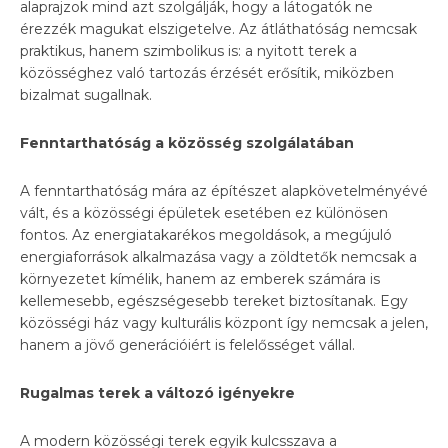
alaprajzok mind azt szolgálják, hogy a látogatók ne
érezzék magukat elszigetelve. Az átláthatóság nemcsak
praktikus, hanem szimbolikus is: a nyitott terek a
közösséghez való tartozás érzését erősítik, miközben
bizalmat sugallnak.
Fenntarthatóság a közösség szolgálatában
A fenntarthatóság mára az építészet alapkövetelményévé
vált, és a közösségi épületek esetében ez különösen
fontos. Az energiatakarékos megoldások, a megújuló
energiaforrások alkalmazása vagy a zöldtetők nemcsak a
környezetet kímélik, hanem az emberek számára is
kellemesebb, egészségesebb tereket biztosítanak. Egy
közösségi ház vagy kulturális központ így nemcsak a jelen,
hanem a jövő generációiért is felelősséget vállal.
Rugalmas terek a változó igényekre
A modern közösségi terek egyik kulcsszava a