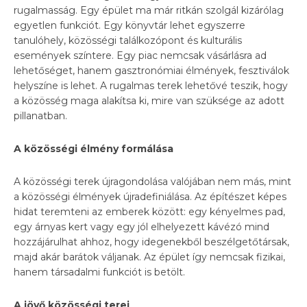
rugalmasság. Egy épület ma már ritkán szolgál kizárólag
egyetlen funkciót. Egy könyvtár lehet egyszerre
tanulóhely, közösségi találkozópont és kulturális
események színtere. Egy piac nemcsak vásárlásra ad
lehetőséget, hanem gasztronómiai élmények, fesztiválok
helyszíne is lehet. A rugalmas terek lehetővé teszik, hogy
a közösség maga alakítsa ki, mire van szüksége az adott
pillanatban.
A közösségi élmény formálása
A közösségi terek újragondolása valójában nem más, mint
a közösségi élmények újradefiniálása. Az építészet képes
hidat teremteni az emberek között: egy kényelmes pad,
egy árnyas kert vagy egy jól elhelyezett kávézó mind
hozzájárulhat ahhoz, hogy idegenekből beszélgetőtársak,
majd akár barátok váljanak. Az épület így nemcsak fizikai,
hanem társadalmi funkciót is betölt.
A jövő közösségi terei