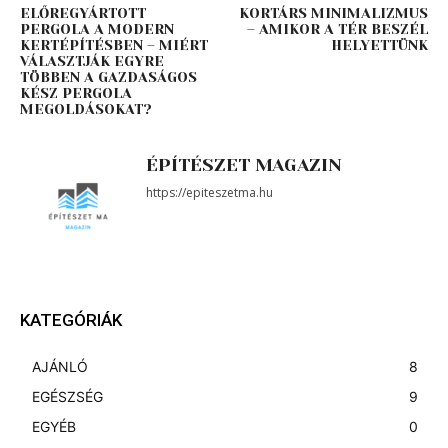
ELŐREGYÁRTOTT
KORTÁRS MINIMALIZMUS
PERGOLA A MODERN
– AMIKOR A TÉR BESZÉL
KERTÉPÍTÉSBEN – MIÉRT
HELYETTÜNK
VÁLASZTJÁK EGYRE
TÖBBEN A GAZDASÁGOS
KÉSZ PERGOLA
MEGOLDÁSOKAT?
ÉPÍTÉSZET MAGAZIN
https://epiteszetma.hu
KATEGÓRIÁK
AJÁNLÓ
8
EGÉSZSÉG
9
EGYÉB
0