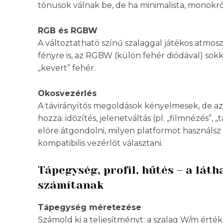
tónusok válnak be, de ha minimalista, monokróm
RGB és RGBW
A változtatható színű szalaggal játékos atmosz
fényre is, az RGBW (külön fehér diódával) sok
„kevert” fehér.
Okosvezérlés
A távirányítós megoldások kényelmesek, de az
hozza: időzítés, jelenetváltás (pl. „filmnézés”,
előre átgondolni, milyen platformot használs
kompatibilis vezérlőt választani.
Tápegység, profil, hűtés – a lát
számítanak
Tápegység méretezése
Számold ki a teljesítményt: a szalag W/m érték