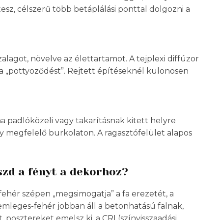
esz, célszerű több betáplálási ponttal dolgozni a
zalagot, növelve az élettartamot. A tejplexi diffúzor
 a „pöttyöződést”. Rejtett építéseknél különösen
a padlóközeli vagy takarításnak kitett helyre
 megfelelő burkolaton. A ragasztófelület alapos
szd a fényt a dekorhoz?
ehér szépen „megsimogatja” a fa erezetét, a
semleges-fehér jobban áll a betonhatású falnak,
posztereket emelsz ki, a CRI (színvisszaadási