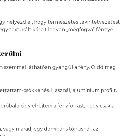
gy helyezd el, hogy természetes tekintetvezetést
 egy texturált kárpit legyen „megfogva” fénnyel.
kerülni
én szemmel láthatóan gyengül a fény. Oldd meg
élettartam-csökkenés. Használj alumínium profilt.
 próbáld úgy elrejteni a fényforrást, hogy csak a
n, vagy maradj egy domináns tónusnál; az