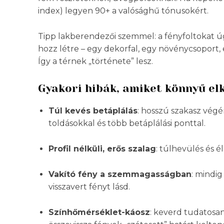
index) legyen 90+ a valósághű tónusokért.
Tipp lakberendezői szemmel: a fényfoltokat ú
hozz létre – egy dekorfal, egy növénycsoport,
Így a térnek „története” lesz.
Gyakori hibák, amiket könnyű el
Túl kevés betáplálás
: hosszú szakasz vég
toldásokkal és több betáplálási ponttal.
Profil nélküli, erős szalag
: túlhevülés és 
Vakító fény a szemmagasságban
: mindig
visszavert fényt lásd.
Színhőmérséklet-káosz
: keverd tudatosa