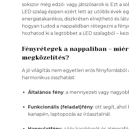
sokszor még edző- vagy játszósarok is. Ezt a sok
LED szalag éppen ezért lett az utóbbi évek e
energiatakarékos, diszkréten elrejthető és lá
hogyan tudod a nappalidban rétegezni a fénye
hozhatod ki a legtöbbet a LED szalagból – ke
Fényrétegek a nappaliban – miért
megközelítés?
A jó világítás nem egyetlen erős fényforrásból
harmonikus összhatást:
Általános fény
: a mennyezeti vagy nagyobb 
Funkcionális (feladat)fény
: ott segít, aho
kanapén, laptopozás az íróasztalnál.
Hangulatfény
: a tér karakterét és atmoszfé