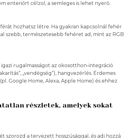
 enteriőrt célzol, a semleges is lehet nyerő.
férát hozhatsz létre. Ha gyakran kapcsolnál fehér
kal szebb, természetesebb fehéret ad, mint az RGB
 igazi rugalmasságot az okosotthon-integráció
 „takarítás”, „vendégség”), hangvezérlés. Érdemes
z (pl. Google Home, Alexa, Apple Home) és ehhez
hatatlan részletek, amelyek sokat
ét szorozd a tervezett hosszúsággal, és adj hozzá