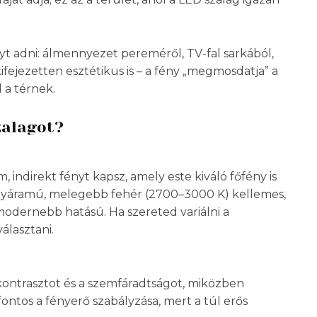
yt adni: álmennyezet pereméről, TV-fal sarkából,
ifejezetten esztétikus is – a fény „megmosdatja” a
 a térnek.
zalagot?
 indirekt fényt kapsz, amely este kiváló főfény is
ényáramú, melegebb fehér (2700–3000 K) kellemes,
modernebb hatású. Ha szereted variálni a
lasztani.
ontrasztot és a szemfáradtságot, miközben
fontos a fényerő szabályzása, mert a túl erős