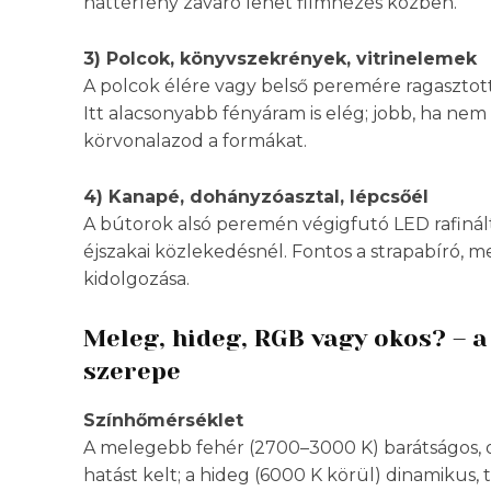
háttérfény zavaró lehet filmnézés közben.
3) Polcok, könyvszekrények, vitrinelemek
A polcok élére vagy belső peremére ragasztott 
Itt alacsonyabb fényáram is elég; jobb, ha ne
körvonalazod a formákat.
4) Kanapé, dohányzóasztal, lépcsőél
A bútorok alsó peremén végigfutó LED rafiná
éjszakai közlekedésnél. Fontos a strapabíró, m
kidolgozása.
Meleg, hideg, RGB vagy okos? – a
szerepe
Színhőmérséklet
A melegebb fehér (2700–3000 K) barátságos, ott
hatást kelt; a hideg (6000 K körül) dinamikus