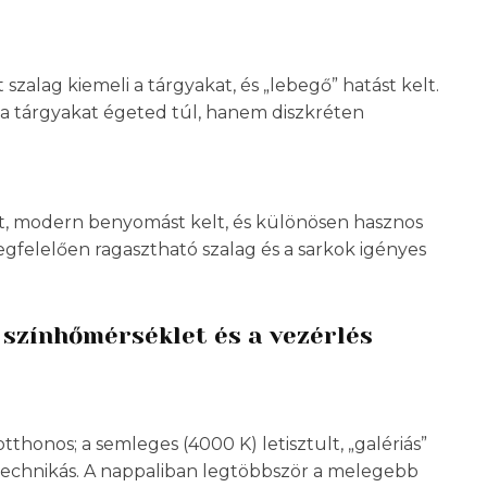
szalag kiemeli a tárgyakat, és „lebegő” hatást kelt.
m a tárgyakat égeted túl, hanem diszkréten
lt, modern benyomást kelt, és különösen hasznos
egfelelően ragasztható szalag és a sarkok igényes
 színhőmérséklet és a vezérlés
honos; a semleges (4000 K) letisztult, „galériás”
, technikás. A nappaliban legtöbbször a melegebb