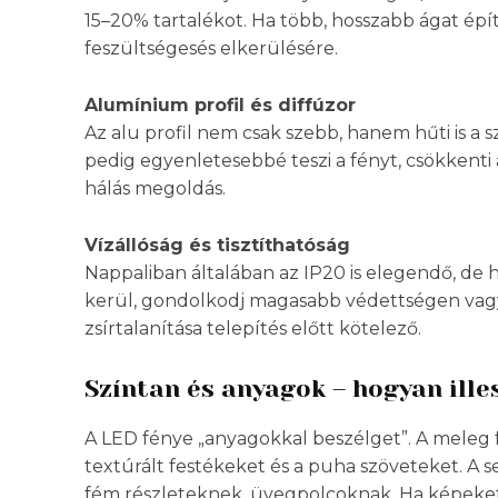
15–20% tartalékot. Ha több, hosszabb ágat épít
feszültségesés elkerülésére.
Alumínium profil és diffúzor
Az alu profil nem csak szebb, hanem hűti is a s
pedig egyenletesebbé teszi a fényt, csökkenti
hálás megoldás.
Vízállóság és tisztíthatóság
Nappaliban általában az IP20 is elegendő, de h
kerül, gondolkodj magasabb védettségen vagy
zsírtalanítása telepítés előtt kötelező.
Színtan és anyagok – hogyan ille
A LED fénye „anyagokkal beszélget”. A meleg f
textúrált festékeket és a puha szöveteket. A 
fém részleteknek, üvegpolcoknak. Ha képeket, 