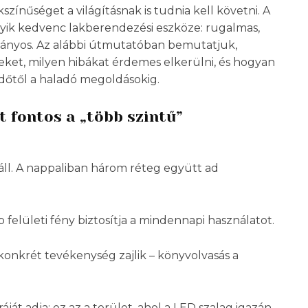
színűséget a világításnak is tudnia kell követni. A
gyik kedvenc lakberendezési eszköze: rugalmas,
tványos. Az alábbi útmutatóban bemutatjuk,
ket, milyen hibákat érdemes elkerülni, és hogyan
zdőtől a haladó megoldásokig.
 fontos a „több szintű”
 áll. A nappaliban három réteg együtt ad
felületi fény biztosítja a mindennapi használatot.
l konkrét tevékenység zajlik – könyvolvasás a
ráját adja; ez az a terület, ahol a LED szalag igazán