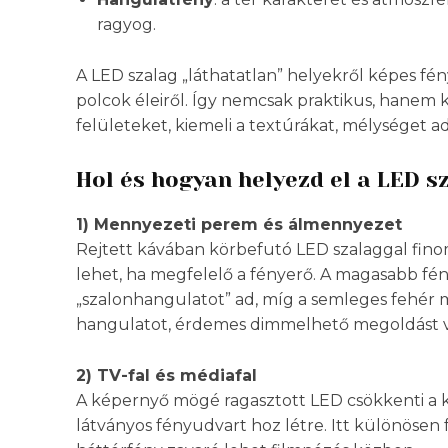
ragyog.
A LED szalag „láthatatlan” helyekről képes fén
polcok éleiről. Így nemcsak praktikus, hanem k
felületeket, kiemeli a textúrákat, mélységet ad
Hol és hogyan helyezd el a LED s
1) Mennyezeti perem és álmennyezet
Rejtett kávában körbefutó LED szalaggal finom,
lehet, ha megfelelő a fényerő. A magasabb f
„szalonhangulatot” ad, míg a semleges fehér 
hangulatot, érdemes dimmelhető megoldást vá
2) TV-fal és médiafal
A képernyő mögé ragasztott LED csökkenti a k
látványos fényudvart hoz létre. Itt különösen 