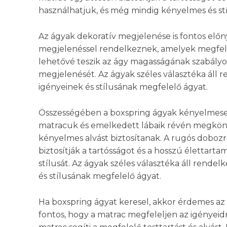
használhatjuk, és még mindig kényelmes és stí
Az ágyak dekoratív megjelenése is fontos előn
megjelenéssel rendelkeznek, amelyek megfele
lehetővé teszik az ágy magasságának szabályoz
megjelenését. Az ágyak széles választéka áll 
igényeinek és stílusának megfelelő ágyat.
Összességében a boxspring ágyak kényelmesek,
matracuk és emelkedett lábaik révén megkönnyí
kényelmes alvást biztosítanak. A rugós doboz
biztosítják a tartósságot és a hosszú élettart
stílusát. Az ágyak széles választéka áll rende
és stílusának megfelelő ágyat.
Ha boxspring ágyat keresel, akkor érdemes az 
fontos, hogy a matrac megfeleljen az igényei