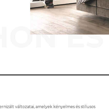
HON ÉS
izált változatai, amelyek kényelmes és stílusos