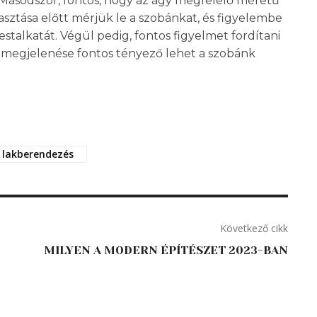
t. Másodszor, fontos, hogy az ágy megfelelő méretű
ztása előtt mérjük le a szobánkat, és figyelembe
talkatát. Végül pedig, fontos figyelmet fordítani
és megjelenése fontos tényező lehet a szobánk
lakberendezés
Következő cikk
MILYEN A MODERN ÉPÍTÉSZET 2023-BAN