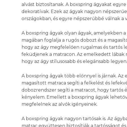
alvást biztosítanak. A boxspring ágyakat egyre
dekoratívak. Ezek az ágyak nagyon népszerűe
országokban, és egyre népszerűbbé válnak a vil
A boxspring ágyak olyan ágyak, amelyekben a 
magában foglalja a rugós dobozt és a magasító
hogy az ágy megfelelően rugalmas és tartós le
feküdjenek a matracon. Az emelkedett lábak n
hogy az ágy stílusosabb és elegánsabb legyen
A boxspring ágyak több előnnyel is járnak. Az
magasított matraca segíti a felkelést és lefekv
dobozrendszer segíti a matracot, hogy tartós és
kényelem. Emellett a boxspring ágyak lehetővé
megfelelnek az alvók igényeinek.
A boxspring ágyak nagyon tartósak is. Az ágyb
matrac együttesen biztosítják a tartósságot és