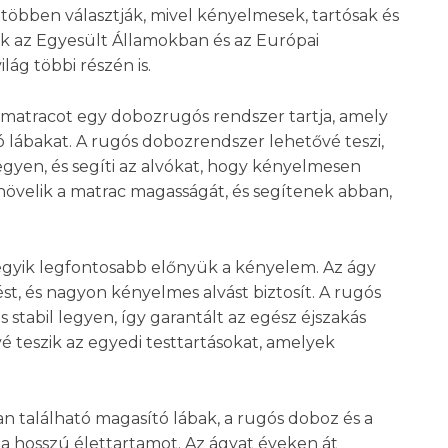
 többen választják, mivel kényelmesek, tartósak és
k az Egyesült Államokban és az Európai
ág többi részén is.
matracot egy dobozrugós rendszer tartja, amely
 lábakat. A rugós dobozrendszer lehetővé teszi,
gyen, és segíti az alvókat, hogy kényelmesen
övelik a matrac magasságát, és segítenek abban,
.
 egyik legfontosabb előnyük a kényelem. Az ágy
ést, és nagyon kényelmes alvást biztosít. A rugós
 stabil legyen, így garantált az egész éjszakás
 teszik az egyedi testtartásokat, amelyek
an található magasító lábak, a rugós doboz és a
 a hosszú élettartamot. Az ágyat éveken át