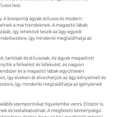
lusos lesz.
y. A boxspring ágyak stílusos és modern
lnek a mai trendeknek. A magasító lábak
ását, így lehetővé teszik az ágy egyedi
rendelkezésre, így mindenki megtalálhatja az
 tartósak és stílusosak. Az ágyak magasított
tik a felkelést és lefekvést, és nagyon
rendszer és a magasító lábak együttesen
amot, így éveken át élvezhetjük az ágy kényelmét és
lkezésre, így mindenki megtalálhatja az igényeinek
alábbi szempontokat figyelembe venni. Először is,
dnek és testalkatodnak. A megfelelő keménységű