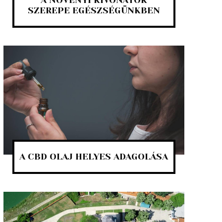
A NÖVÉNYI KIVONATOK
SZEREPE EGÉSZSÉGÜNKBEN
A CBD OLAJ HELYES ADAGOLÁSA