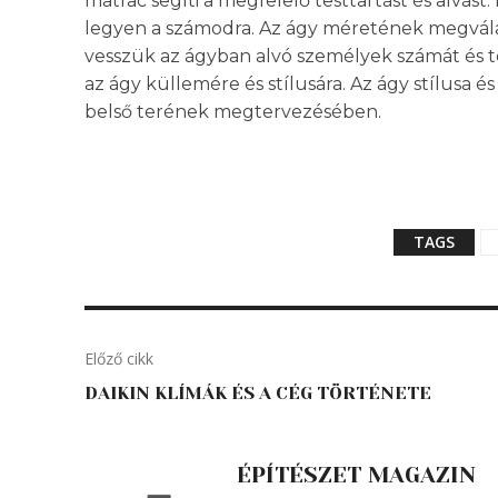
matrac segíti a megfelelő testtartást és alvás
legyen a számodra. Az ágy méretének megválas
vesszük az ágyban alvó személyek számát és tes
az ágy küllemére és stílusára. Az ágy stílusa 
belső terének megtervezésében.
TAGS
Előző cikk
DAIKIN KLÍMÁK ÉS A CÉG TÖRTÉNETE
ÉPÍTÉSZET MAGAZIN