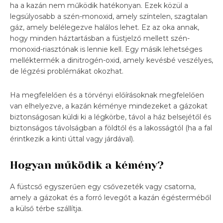
ha a kazán nem működik hatékonyan. Ezek közül a
legsúlyosabb a szén-monoxid, amely színtelen, szagtalan
gáz, amely belélegezve halálos lehet. Ez az oka annak,
hogy minden háztartásban a füstjelző mellett szén-
monoxid-riasztónak is lennie kell. Egy másik lehetséges
melléktermék a dinitrogén-oxid, amely kevésbé veszélyes,
de légzési problémákat okozhat.
Ha megfelelően és a törvényi előírásoknak megfelelően
van elhelyezve, a kazán kéménye mindezeket a gázokat
biztonságosan küldi ki a légkörbe, távol a ház belsejétől és
biztonságos távolságban a földtől és a lakosságtól (ha a fal
érintkezik a kinti úttal vagy járdával).
Hogyan működik a kémény?
A füstcső egyszerűen egy csővezeték vagy csatorna,
amely a gázokat és a forró levegőt a kazán égésterméből
a külső térbe szállítja.