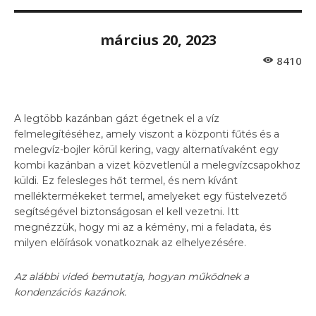
március 20, 2023
8410
A legtöbb kazánban gázt égetnek el a víz
felmelegítéséhez, amely viszont a központi fűtés és a
melegvíz-bojler körül kering, vagy alternatívaként egy
kombi kazánban a vizet közvetlenül a melegvízcsapokhoz
küldi. Ez felesleges hőt termel, és nem kívánt
melléktermékeket termel, amelyeket egy füstelvezető
segítségével biztonságosan el kell vezetni. Itt
megnézzük, hogy mi az a kémény, mi a feladata, és
milyen előírások vonatkoznak az elhelyezésére.
Az alábbi videó bemutatja, hogyan működnek a
kondenzációs kazánok.