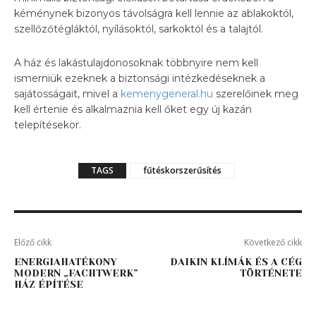
kéménynek bizonyos távolságra kell lennie az ablakoktól,
szellőzőtégláktól, nyílásoktól, sarkoktól és a talajtól.
A ház és lakástulajdonosoknak többnyire nem kell
ismerniük ezeknek a biztonsági intézkedéseknek a
sajátosságait, mivel a
kemenygeneral.hu
szerelőinek meg
kell értenie és alkalmaznia kell őket egy új kazán
telepítésekor.
TAGS
fűtéskorszerűsítés
Előző cikk
Következő cikk
ENERGIAHATÉKONY
DAIKIN KLÍMÁK ÉS A CÉG
MODERN „FACHTWERK”
TÖRTÉNETE
HÁZ ÉPÍTÉSE