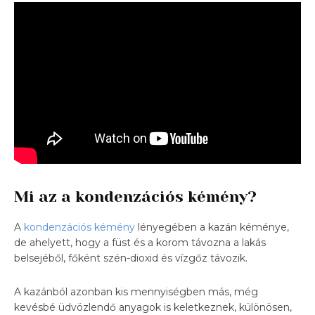
Mi az a kondenzációs kémény?
A
kondenzációs kémény
lényegében a kazán kéménye,
de ahelyett, hogy a füst és a korom távozna a lakás
belsejéből, főként szén-dioxid és vízgőz távozik.
A kazánból azonban kis mennyiségben más, még
kevésbé üdvözlendő anyagok is keletkeznek, különösen,