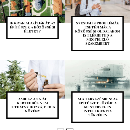
HOGYAN ALAKÍTJÁK ÁT AZ
SZEXUÁLIS PROBLÉMÁK
ÉPÍTÉSZEK A KÖZÖSSÉGI
ESETÉN MÁR A
ÉLETET?
KÖZÖSSÉGI OLDALAKON
IS ELÉRHETED A
MEGFELELŐ
SZAKEMBERT
AMIHEZ A SAJÁT
AI A TERVEZÉSBEN: AZ
KERTEDBŐL NEM
ÉPÍTÉSZET JÖVŐJE A
JUTHATSZ HOZZÁ, PEDIG
MESTERSÉGES
NÖVÉNY
INTELLIGENCIA
TÜKRÉBEN