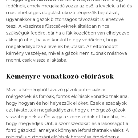
fedélnek, amely megakadályozza az eső, a levelek, a hó és
más lehetséges dugulást okozó tényezők bejutását,
ugyanakkor a gázok biztonságos távozását is lehetővé
teszi. A vízszintes füstcsöveknek általában nincs
szükségük fedélre, bár ha a fák közelében van elhelyezve,
akkor jó ötlet, ha van körülötte egy védőelem, hogy
megakadályozza a levelek bejutását. Az eltömődött
kémény veszélyes, mivel a gázok nem tudnak máshová
menni, csak vissza a lakásba.
Kéményre vonatkozó előírások
Mivel a kéményből távozó gázok potenciálisan
mérgezőek és forróak, fontos előírások vonatkoznak arra,
hogy hogyan és hol helyezzük el őket. Ezek a szabályok
azt hivatottak megakadályozni, hogy a mérgező gázok
visszatérjenek az Ön vagy a szomszédok otthonába, és
hogy megvédjék Önt, a szomszédokat és a lakosságot a
forró gázoktól, amelyek könnyen leforrázhatnak valakit. A
minimális biztonsági előírások betartása érdekében a