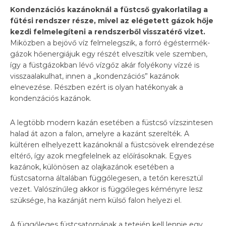
Kondenzációs kazánoknál a füstcső gyakorlatilag a
fűtési rendszer része, mivel az elégetett gázok hője
kezdi felmelegíteni a rendszerből visszatérő vizet.
Miközben a bejövő víz felmelegszik, a forró égéstermék-
gázok hőenergiájuk egy részét elveszítik vele szemben,
így a füstgázokban lévő vízgőz akár folyékony vízzé is
visszaalakulhat, innen a „kondenzációs” kazánok
elnevezése. Részben ezért is olyan hatékonyak a
kondenzációs kazánok.
A legtöbb modern kazán esetében a füstcső vízszintesen
halad át azon a falon, amelyre a kazánt szerelték. A
kültéren elhelyezett kazánoknál a füstcsövek elrendezése
eltérő, így azok megfelelnek az előírásoknak. Egyes
kazánok, különösen az olajkazánok esetében a
füstcsatorna általában függőlegesen, a tetőn keresztül
vezet. Valószínűleg akkor is függőleges kéményre lesz
szüksége, ha kazánját nem külső falon helyezi el.
A függőleges füstcsatornának a tetején kell lennie egy