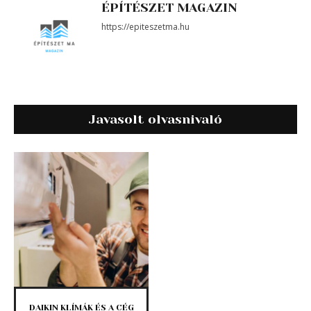
ÉPÍTÉSZET MAGAZIN
https://epiteszetma.hu
Javasolt olvasnivaló
DAIKIN KLÍMÁK ÉS A CÉG