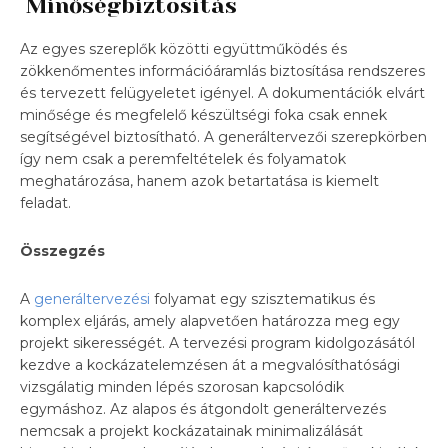
Minőségbiztosítás
Az egyes szereplők közötti együttműködés és
zökkenőmentes információáramlás biztosítása rendszeres
és tervezett felügyeletet igényel. A dokumentációk elvárt
minősége és megfelelő készültségi foka csak ennek
segítségével biztosítható. A generáltervezői szerepkörben
így nem csak a peremfeltételek és folyamatok
meghatározása, hanem azok betartatása is kiemelt
feladat.
Összegzés
A
generáltervezési
folyamat egy szisztematikus és
komplex eljárás, amely alapvetően határozza meg egy
projekt sikerességét. A tervezési program kidolgozásától
kezdve a kockázatelemzésen át a megvalósíthatósági
vizsgálatig minden lépés szorosan kapcsolódik
egymáshoz. Az alapos és átgondolt generáltervezés
nemcsak a projekt kockázatainak minimalizálását