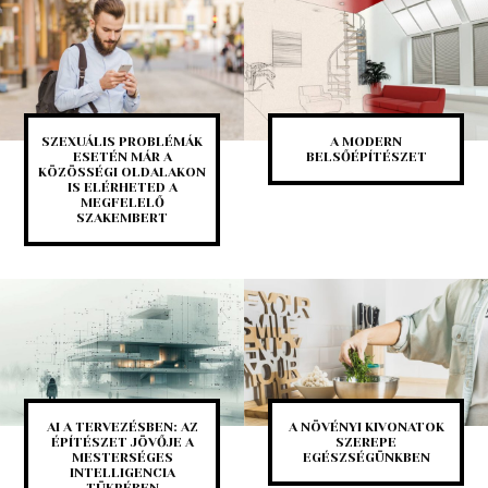
SZEXUÁLIS PROBLÉMÁK
A MODERN
ESETÉN MÁR A
BELSŐÉPÍTÉSZET
KÖZÖSSÉGI OLDALAKON
IS ELÉRHETED A
MEGFELELŐ
SZAKEMBERT
AI A TERVEZÉSBEN: AZ
A NÖVÉNYI KIVONATOK
ÉPÍTÉSZET JÖVŐJE A
SZEREPE
MESTERSÉGES
EGÉSZSÉGÜNKBEN
INTELLIGENCIA
TÜKRÉBEN