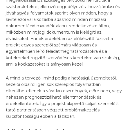
megvalósításához szükséges tervdokumentációk a
szakterületekre jellemző engedélyezési, hozzájárulási és
jóváhagyási folyamatok szerint olyan módon, hogy a
kivitelezői vállalkozásba adáshoz minden műszaki
dokumentáció maradéktalanul rendelkezésre álljon,
miközben mint jogi dokumentum is kielégíti az
elvárásokat. Ennek érdekében az előkészítő fázisait a
projekt egyes szereplői számára világosan és
egyértelműen leíró feladatmeghatározásokra és a
kötelmeket rögzítő szerződéses keretekre van szükség,
ami a kockázatokat is arányosan kezeli.
A mind a tervezői, mind pedig a hatósági, üzemeltetői,
kezelői oldalról igen sok szereplős folyamatban
elkerülhetetlenek a váratlan események, előre nem, vagy
nehezen prognosztizálható ellentmondások és
érdekellentétek. Így a projekt alapvető céljait szemelőtt
tartó partneritásban végzett problémakezelés
kulcsfontosságú ebben a fázisban.