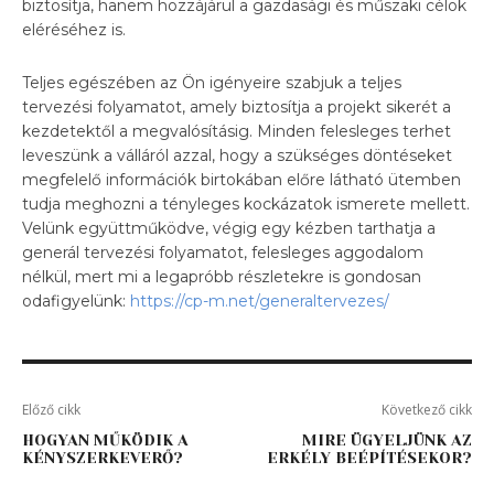
biztosítja, hanem hozzájárul a gazdasági és műszaki célok
eléréséhez is.
Teljes egészében az Ön igényeire szabjuk a teljes
tervezési folyamatot, amely biztosítja a projekt sikerét a
kezdetektől a megvalósításig. Minden felesleges terhet
leveszünk a válláról azzal, hogy a szükséges döntéseket
megfelelő információk birtokában előre látható ütemben
tudja meghozni a tényleges kockázatok ismerete mellett.
Velünk együttműködve, végig egy kézben tarthatja a
generál tervezési folyamatot, felesleges aggodalom
nélkül, mert mi a legapróbb részletekre is gondosan
odafigyelünk:
https://cp-m.net/generaltervezes/
Előző cikk
Következő cikk
HOGYAN MŰKÖDIK A
MIRE ÜGYELJÜNK AZ
KÉNYSZERKEVERŐ?
ERKÉLY BEÉPÍTÉSEKOR?