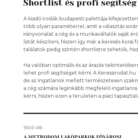
Shortlist és profi segítség
A kiadó irodák budapesti palettája kifejezette
több olyan paraméterrel, amit a választás sor
irányvonalat a cég és a munkavállalók saját érd
listát készíteni, hiszen így már a keresés korai
találatok pedig szintén shortlistre tehetők, h
Ha valóban optimális és az árazás tekintetébe
lehet profi segítséget kérni. A Keressirodat.h
de az ingatlanok mellett természetesen szakm
a cég számára leginkább megfelelő ingatlanra 
kérni, hiszen ezen a területen a piaci tapasztal
Előző cikk
A METRODOM LAKÓPARKOK FŐVÁROSI