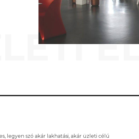
LETI É
s, legyen szó akár lakhatási, akár üzleti célú