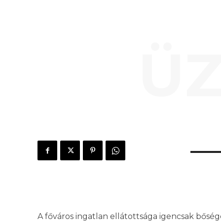
ÜZ
A főváros ingatlan ellátottsága igencsak bősége