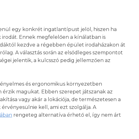
nül egy konkrét ingatlantípust jelöl, hiszen ha
 irodát. Ennek megfelelően a kínálatban is
odáktól kezdve a régebben épület irodaházakon át
lag. A választás során az elsődleges szempontot
égei jelentik, a kulcsszó pedig jellemzően az
kényelmes és ergonomikus környezetben
n érzik magukat. Ebben szerepet játszanak az
lakítása vagy akár a lokációja, de természetesen a
rvényesülnie kell, ami ezt szolgálja. A
tában
rengeteg alternatíva érhető el, így nem árt