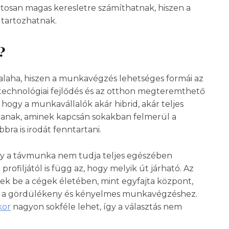
atosan magas keresletre számíthatnak, hiszen a
 tartozhatnak.
?
valaha, hiszen a munkavégzés lehetséges formái az
technológiai fejlődés és az otthon megteremthető
ogy a munkavállalók akár hibrid, akár teljes
nak, aminek kapcsán sokakban felmerül a
ra is irodát fenntartani.
gy a távmunka nem tudja teljes egészében
profiljától is függ az, hogy melyik út járható. Az
nek be a cégek életében, mint egyfajta központ,
tt a gördülékeny és kényelmes munkavégzéshez.
kor
nagyon sokféle lehet, így a választás nem