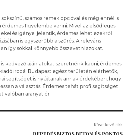
n sokszínű, számos remek opcióval és még ennél is
án érdemes figyelembe venni. Mivel az elsődleges
ekei és igényei jelentik, érdemes lehet ezekről
 fázisában is egyszerűbb a szűrés. A releváns
iszen így sokkal könnyebb összevetni azokat.
n is kedvező ajánlatokat szeretnénk kapni, érdemes
u kiadó irodái Budapest egész területén elérhetők,
ai segítséget is nyújtanak annak érdekében, hogy
essen a választás. Érdemes tehát profi segítséget
at valóban aranyat ér.
Következő cikk
REPEDÉSBIZTOS BETON ÉS PONTOS