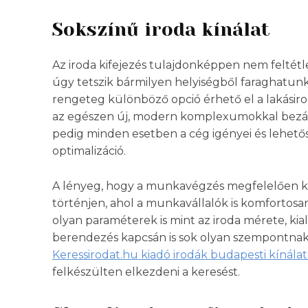
Sokszínű iroda kínálat
Az iroda kifejezés tulajdonképpen nem feltétle
úgy tetszik bármilyen helyiségből faraghatunk
rengeteg különböző opció érhető el a lakásir
az egészen új, modern komplexumokkal bezáró
pedig minden esetben a cég igényei és lehetős
optimalizáció.
A lényeg, hogy a munkavégzés megfelelően 
történjen, ahol a munkavállalók is komfortosa
olyan paraméterek is mint az iroda mérete, kia
berendezés kapcsán is sok olyan szempontnak é
Keressirodat.hu kiadó irodák budapesti kínála
felkészülten elkezdeni a keresést.