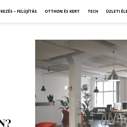
TKEZÉS – FELÚJÍTÁS
OTTHON ÉS KERT
TECH
ÜZLETI ÉL
N?