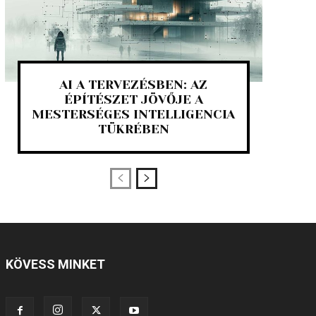
AI A TERVEZÉSBEN: AZ
ÉPÍTÉSZET JÖVŐJE A
MESTERSÉGES INTELLIGENCIA
TÜKRÉBEN
KÖVESS MINKET