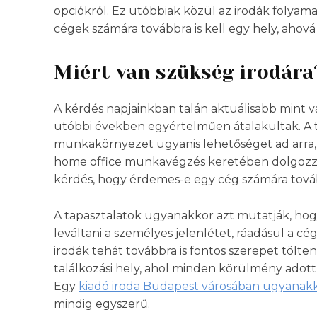
opciókról. Ez utóbbiak közül az irodák folyam
cégek számára továbbra is kell egy hely, ahová
Miért van szükség irodára
A kérdés napjainkban talán aktuálisabb mint 
utóbbi években egyértelműen átalakultak. A 
munkakörnyezet ugyanis lehetőséget ad arra, h
home office munkavégzés keretében dolgozza
kérdés, hogy érdemes-e egy cég számára tovább
A tapasztalatok ugyanakkor azt mutatják, ho
leváltani a személyes jelenlétet, ráadásul a cég 
irodák tehát továbbra is fontos szerepet tölte
találkozási hely, ahol minden körülmény ado
Egy
kiadó iroda Budapest városában ugyanak
mindig egyszerű.