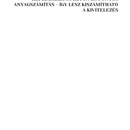
ANYAGSZÁMÍTÁS – ÍGY LESZ KISZÁMÍTHATÓ
A KIVITELEZÉS