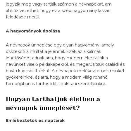
jegyzik meg vagy tartják számon a névnapokat, ami
ahhoz vezethet, hogy ez a szép hagyomány lassan
feledésbe merül.
A hagyományok ápolása
A névnapok ünneplése egy olyan hagyomány, amely
összeköti a múltat a jelennel. Ezek az alkalmak
lehetőséget adnak arra, hogy megemlékezzünk a
nevünket viselő példaképekről, és megerősítsük családi és
baráti kapcsolatainkat. A névnapok emlékeztetnek minket
gyökereinkre, és arra, hogy a modern világ rohanó
tempójában is fontos időt szakítani szeretteinkre.
Hogyan tarthatjuk életben a
névnapok ünneplését?
Emlékeztetők és naptárak