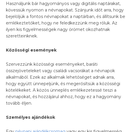
Használjunk bár hagyományos vagy digitális naptárakat,
kövessük nyomon a névnapokat. Szánjunk időt arra, hogy
bejelöljük a fontos névnapokat a naptárban, és állítsunk be
emlékeztetőket, hogy ne feledkezzünk meg róluk. Az
ilyen kis figyelmességek nagy örömet okozhatnak
szeretteinknek.
Közösségi események
Szervezzünk közösségi eseményeket, baráti
összejöveteleket vagy családi vacsorákat a névnapok
alkalmából. Ezek az alkalmak lehetőséget adnak arra,
hogy együtt ünnepeljünk, és megerősítsük a közösségi
kötelékeket. A közös ünneplés emlékezetessé teszi a
névnapokat, és hozzájárul ahhoz, hogy ez a hagyomány
tovább éljen.
Személyes ajándékok
Egy
névnapi ajándékcsomag
vagy egy kis figyelmesség