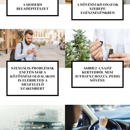
A MODERN
A NÖVÉNYI KIVONATOK
BELSŐÉPÍTÉSZET
SZEREPE
EGÉSZSÉGÜNKBEN
SZEXUÁLIS PROBLÉMÁK
AMIHEZ A SAJÁT
ESETÉN MÁR A
KERTEDBŐL NEM
KÖZÖSSÉGI OLDALAKON
JUTHATSZ HOZZÁ, PEDIG
IS ELÉRHETED A
NÖVÉNY
MEGFELELŐ
SZAKEMBERT