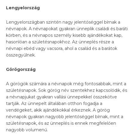
Lengyelország
Lengyelországban szintén nagy jelentőséggel bírnak a
névnapok. A névnapokat gyakran ünneplik családi és baráti
körben, és a névnapos személy kisebb ajándékokat kap,
hasonlóan a születésnapokhoz. Az ünneplés része a
névnapi ebéd vagy vacsora, ahol a család és a barátok
összegyűlnek.
Görögország
A görögök számára a névnapok még fontosabbak, mint a
születésnapok. Sok görög név szentekhez kapcsolódik, és
a névnapjukat gyakran vallási ünnepekkel összekötve
tartják. Az ünnepelt általában otthon fogadja a
vendégeket, akik ajándékokkal érkeznek. A görög
névnapok gyakran nagyobb jelentőséggel bírnak, mint a
születésnapok, és az ünneplés is ennek megfelelően
nagyobb volumenű.