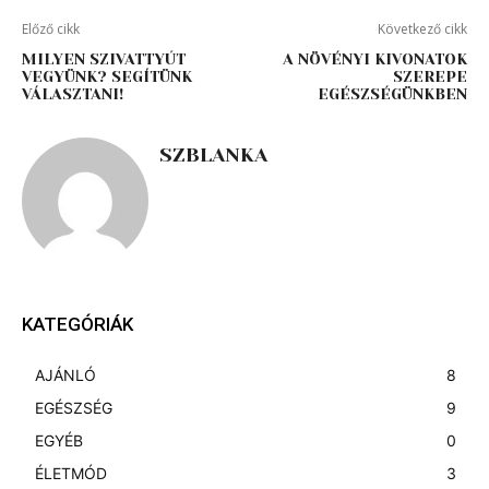
Előző cikk
Következő cikk
MILYEN SZIVATTYÚT
A NÖVÉNYI KIVONATOK
VEGYÜNK? SEGÍTÜNK
SZEREPE
VÁLASZTANI!
EGÉSZSÉGÜNKBEN
SZBLANKA
KATEGÓRIÁK
AJÁNLÓ
8
EGÉSZSÉG
9
EGYÉB
0
ÉLETMÓD
3