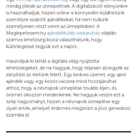
mindig jólesik az ünnepeltnek. A digitalizációt előnyünkre
is használhatjuk, hiszen online is könnyedén küldhetünk
személyre szabott ajándékokat, ha nem tudunk
személyesen részt venni az ünneplésben. A
Meglepetesem.hu
ajándékküldő webáruház
oldalán
számos lehetőség közül választhatunk, hogy
különlegessé tegyük ezt a napot.
Használjuk ki tehát a digitális világ nyújtotta
lehetőségeket, de ne hagyjuk, hogy teljesen átvegyék az
irányítást az életünk felett. Egy kedves üzenet, egy apró
ajándék vagy egy közös vacsora mind hozzájárulhat
ahhoz, hogy a névnapok ünneplése tovább éljen, és
örömet okozzon mindenkinek. Ne hagyjuk veszni ezt a
szép hagyományt, hiszen a névnapok ünneplése egy
olyan érték, amelyet érdemes megőrizni a jövő generációi
számára is!