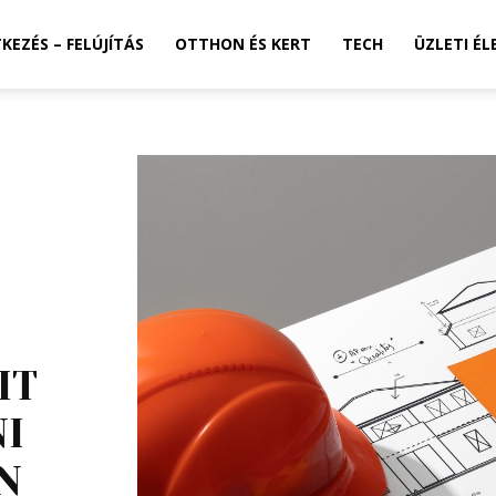
TKEZÉS – FELÚJÍTÁS
OTTHON ÉS KERT
TECH
ÜZLETI ÉL
IT
I
N