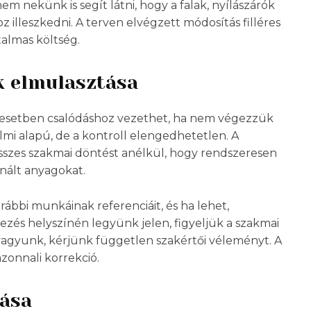
m nekünk is segít látni, hogy a falak, nyílászárók
lleszkedni. A terven elvégzett módosítás filléres
talmas költség.
k elmulasztása
sok esetben csalódáshoz vezethet, ha nem végezzük
almi alapú, de a kontroll elengedhetetlen. A
összes szakmai döntést anélkül, hogy rendszeresen
nált anyagokat.
orábbi munkáinak referenciáit, és ha lehet,
ezés helyszínén legyünk jelen, figyeljük a szakmai
vagyunk, kérjünk független szakértői véleményt. A
zonnali korrekció.
lása