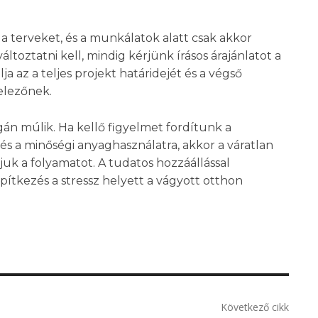
 a terveket, és a munkálatok alatt csak akkor
ltoztatni kell, mindig kérjünk írásos árajánlatot a
a az a teljes projekt határidejét és a végső
telezőnek.
gán múlik. Ha kellő figyelmet fordítunk a
 és a minőségi anyaghasználatra, akkor a váratlan
tjuk a folyamatot. A tudatos hozzáállással
ítkezés a stressz helyett a vágyott otthon
Következő cikk