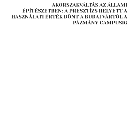
AKORSZAKVÁLTÁS AZ ÁLLAMI
ÉPÍTÉSZETBEN: A PRESZTÍZS HELYETT A
HASZNÁLATI ÉRTÉK DÖNT A BUDAI VÁRTÓL A
PÁZMÁNY CAMPUSIG