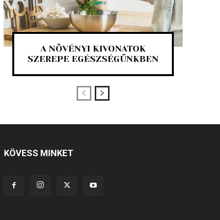
A NÖVÉNYI KIVONATOK
SZEREPE EGÉSZSÉGÜNKBEN
KÖVESS MINKET