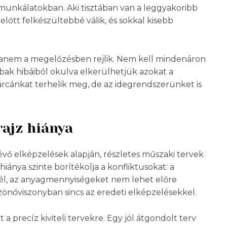
 munkálatokban. Aki tisztában van a leggyakoribb
lőtt felkészültebbé válik, és sokkal kisebb
, hanem a megelőzésben rejlik. Nem kell mindenáron
bbak hibáiból okulva elkerülhetjük azokat a
rcánkat terhelik meg, de az idegrendszerünket is
rajz hiánya
lévő elképzelések alapján, részletes műszaki tervek
hiánya szinte borítékolja a konfliktusokat: a
él, az anyagmennyiségeket nem lehet előre
önőviszonyban sincs az eredeti elképzelésekkel.
a precíz kiviteli tervekre. Egy jól átgondolt terv