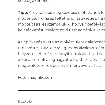
költségeket okoz.
Tipp:
A kivitelezés megkezdése előtt zárjuk le
módosítsunk, ha az feltétlenül szükséges. Ha vá
módosításra, és számoljuk ki, hogyan befolyásolj
költségvetést, mielőtt zöld utat adnánk a kivi
Az építkezés sikere az előkészületek alapossá
tervezésre, a kivitelezők gondos kiválasztására
helyzetek ellenére is irányításunk alatt tartha
elkerülhetőek a legnagyobb buktatók, és az ép
megszületésének pozitív élményévé válhat.
Fotó: magnific.com
Előző cikk