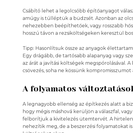
Csábító lehet a legolcsóbb építőanyagot válas
amúgy is túlléptük a büdzsét. Azonban az olc
nehezebben beépíthetőek, vagy rosszabb hősz
hosszú távon a rezsiköltségeken keresztül bo
Tipp: Hasonlítsuk össze az anyagok élettartamá
Egy drágább, de tartósabb alapanyag vagy szer
az árát a javítási költségek megspórolásával. A
csövezés, soha ne kössünk kompromisszumot az
A folyamatos változtatáso
A legnagyobb ellenség az építkezés alatt a b
hogy mégis máshová kerüljön a válaszfal, vagy
felborítjuk a kivitelezés ütemtervét. A hirtele
nehezítik meg, de a beszerzési folyamatokat is ú