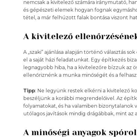
nemcsak a kivitelező számára iránymutató, hane
és gépészeti elemek hogyan fognak egymáshoz i
tétel, a már felhúzott falak bontása viszont ha
A kivitelező ellenőrzéséne
A „szaki” ajánlása alapján történő választás 
el a saját házi feladatunkat. Egy építkezés biz
legnagyobb hiba, ha a kivitelezőre bízzuk az 
ellenőriznénk a munka minőségét és a felhasz
Tipp
: Ne legyünk restek elkérni a kivitelező k
beszéljünk a korábbi megrendelőivel. Az építk
folyamatokat, és ha valamiben bizonytalanok 
utólagos javítások mindig drágábbak, mint az a
A minőségi anyagok spóro