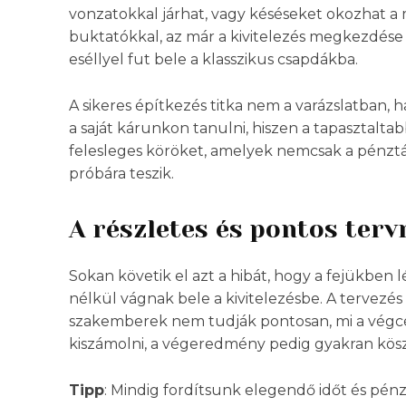
vonzatokkal járhat, vagy késéseket okozhat a
buktatókkal, az már a kivitelezés megkezdése e
eséllyel fut bele a klasszikus csapdákba.
A sikeres építkezés titka nem a varázslatban
a saját kárunkon tanulni, hiszen a tapasztalta
felesleges köröket, amelyek nemcsak a pénztá
próbára teszik.
A részletes és pontos terv
Sokan követik el azt a hibát, hogy a fejükben 
nélkül vágnak bele a kivitelezésbe. A tervezés 
szakemberek nem tudják pontosan, mi a végc
kiszámolni, a végeredmény pedig gyakran kösz
Tipp
: Mindig fordítsunk elegendő időt és pénzt 