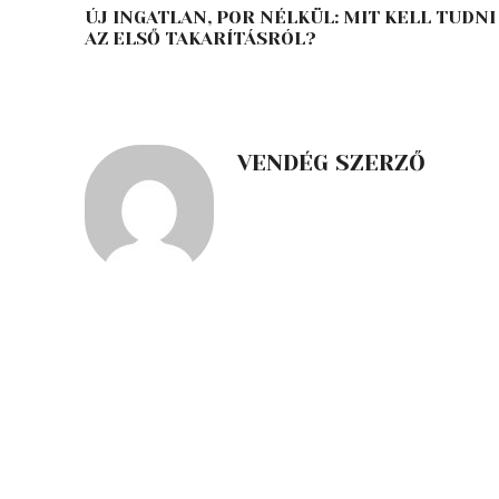
ÚJ INGATLAN, POR NÉLKÜL: MIT KELL TUDNI
AZ ELSŐ TAKARÍTÁSRÓL?
VENDÉG SZERZŐ