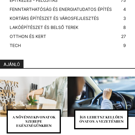
ÉPÍTKEZÉS - FELÚJÍTÁS
75
FENNTARTHATÓSÁG ÉS ENERGIATUDATOS ÉPÍTÉS
4
KORTÁRS ÉPÍTÉSZET ÉS VÁROSFEJLESZTÉS
3
LAKÓÉPÍTÉSZET ÉS BELSŐ TEREK
8
OTTHON ÉS KERT
27
TECH
9
AJÁNLÓ
A NÖVÉNYI KIVONATOK
ÍGY LEHETSZ KELLŐEN
SZEREPE
ÓVATOS A VEZETÉSBEN
EGÉSZSÉGÜNKBEN