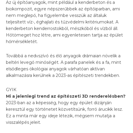
Az új építőanyagok, mint például a kenderbeton és a
biokompozit, egyre népszerűbbek az építőiparban, ami
nem meglepő, ha figyelembe vesszük az általuk
teljesített víz-, éghajlati és tűzvédelmi kritériumokat. A
kenderbeton kenderrostokból, mészkőből és vízből áll.
Hőtömeget hoz létre, ami egyenletesen tartja az épület
hőmérsékletét.
Továbbá a nedvszívó és élő anyagok drámaian növelik a
beltéri levegő minőségét. A parafa panelek és a fa, mint
elsődleges ökológiai anyagok várhatóan aktívan
alkalmazásra kerülnek a 2023-as építészeti trendekben.
GYIK
Mi a jelenlegi trend az építészeti 3D renderelésben?
2023-ban az a képesség, hogy egy épület dizájnján
keresztül egy történetet közvetítsünk, forró árucikk lesz.
Ez a minta már egy ideje létezik, mégsem mutatja a
visszalépés jeleit.