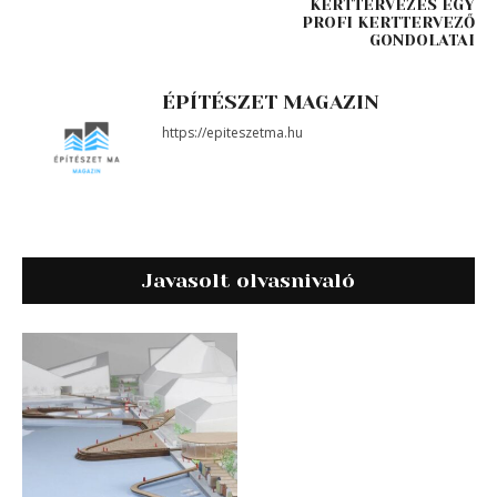
KERTTERVEZÉS EGY
PROFI KERTTERVEZŐ
GONDOLATAI
ÉPÍTÉSZET MAGAZIN
https://epiteszetma.hu
Javasolt olvasnivaló