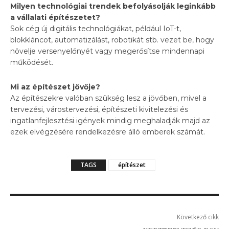
Milyen technológiai trendek befolyásolják leginkább
a vállalati építészetet?
Sok cég új digitális technológiákat, például IoT-t,
blokkláncot, automatizálást, robotikát stb. vezet be, hogy
növelje versenyelőnyét vagy megerősítse mindennapi
működését.
Mi az építészet jövője?
Az építészekre valóban szükség lesz a jövőben, mivel a
tervezési, várostervezési, építészeti kivitelezési és
ingatlanfejlesztési igények mindig meghaladják majd az
ezek elvégzésére rendelkezésre álló emberek számát.
TAGS
építészet
Következő cikk