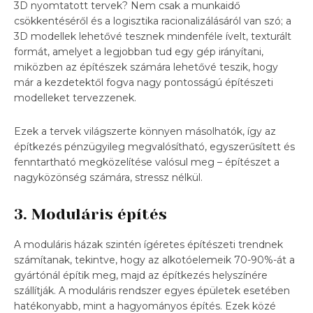
3D nyomtatott tervek? Nem csak a munkaidő
csökkentéséről és a logisztika racionalizálásáról van szó; a
3D modellek lehetővé tesznek mindenféle ívelt, texturált
formát, amelyet a legjobban tud egy gép irányítani,
miközben az építészek számára lehetővé teszik, hogy
már a kezdetektől fogva nagy pontosságú építészeti
modelleket tervezzenek.
Ezek a tervek világszerte könnyen másolhatók, így az
építkezés pénzügyileg megvalósítható, egyszerűsített és
fenntartható megközelítése valósul meg – építészet a
nagyközönség számára, stressz nélkül.
3. Moduláris építés
A moduláris házak szintén ígéretes építészeti trendnek
számítanak, tekintve, hogy az alkotóelemeik 70-90%-át a
gyártónál építik meg, majd az építkezés helyszínére
szállítják. A moduláris rendszer egyes épületek esetében
hatékonyabb, mint a hagyományos építés. Ezek közé