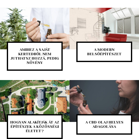
AMIHEZ A SAJÁT
A MODERN
KERTEDBŐL NEM
BELSŐÉPÍTÉSZET
JUTHATSZ HOZZÁ, PEDIG
NÖVÉNY
HOGYAN ALAKÍTJÁK ÁT AZ
A CBD OLAJ HELYES
ÉPÍTÉSZEK A KÖZÖSSÉGI
ADAGOLÁSA
ÉLETET?