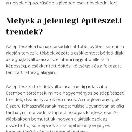
amelyek népszerűsége a jövőben csak növekedni fog.
Melyek a jelenlegi építészeti
trendek?
Az építészek a holnap társadalmát több jövőbeli kritérium
alapján tervezik, többek között a csökkentett bérleti díjak,
az éghajlatváltozással szembeni nagyobb ellenálló
képesség, a csökkentett építési költségek és a fokozott
fenntarthatóság alapján.
Az építészeti trendek változásai mindig is lassabb
ütemben történtek, mint a hagyományos belsőépítészeti
trendek, divatirányzatok és mások. A meglévő anyagok
újszerű felhasználásának megtanulása ugyanolyan sokáig
tarthat, mint a vadonatúj technológiák kifejlesztése. Az
alábbiakban bemutatjuk, hogyan alakítják ezek az
összetett új koncepciók a mai építészet jövőjét, és
hogyan tágítják épített világunk határait.