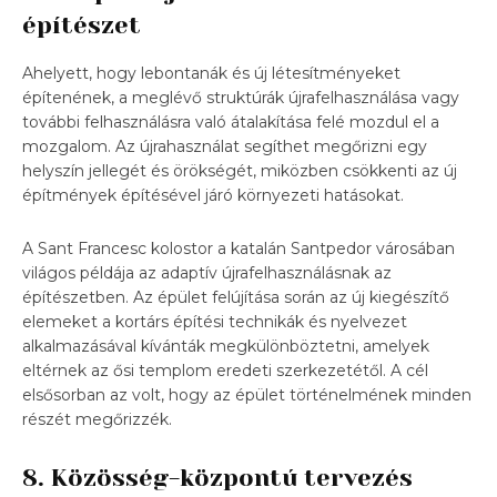
építészet
Ahelyett, hogy lebontanák és új létesítményeket
építenének, a meglévő struktúrák újrafelhasználása vagy
további felhasználásra való átalakítása felé mozdul el a
mozgalom. Az újrahasználat segíthet megőrizni egy
helyszín jellegét és örökségét, miközben csökkenti az új
építmények építésével járó környezeti hatásokat.
A Sant Francesc kolostor a katalán Santpedor városában
világos példája az adaptív újrafelhasználásnak az
építészetben. Az épület felújítása során az új kiegészítő
elemeket a kortárs építési technikák és nyelvezet
alkalmazásával kívánták megkülönböztetni, amelyek
eltérnek az ősi templom eredeti szerkezetétől. A cél
elsősorban az volt, hogy az épület történelmének minden
részét megőrizzék.
8. Közösség-központú tervezés