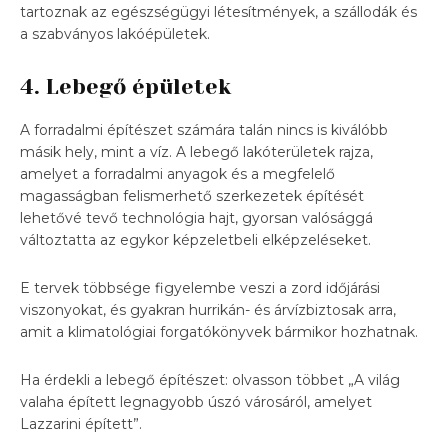
tartoznak az egészségügyi létesítmények, a szállodák és
a szabványos lakóépületek.
4. Lebegő épületek
A forradalmi építészet számára talán nincs is kiválóbb
másik hely, mint a víz. A lebegő lakóterületek rajza,
amelyet a forradalmi anyagok és a megfelelő
magasságban felismerhető szerkezetek építését
lehetővé tevő technológia hajt, gyorsan valósággá
változtatta az egykor képzeletbeli elképzeléseket.
E tervek többsége figyelembe veszi a zord időjárási
viszonyokat, és gyakran hurrikán- és árvízbiztosak arra,
amit a klimatológiai forgatókönyvek bármikor hozhatnak.
Ha érdekli a lebegő építészet: olvasson többet „A világ
valaha épített legnagyobb úszó városáról, amelyet
Lazzarini épített”.