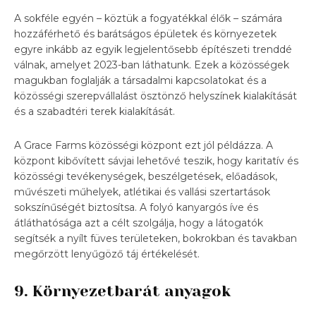
A sokféle egyén – köztük a fogyatékkal élők – számára
hozzáférhető és barátságos épületek és környezetek
egyre inkább az egyik legjelentősebb építészeti trenddé
válnak, amelyet 2023-ban láthatunk. Ezek a közösségek
magukban foglalják a társadalmi kapcsolatokat és a
közösségi szerepvállalást ösztönző helyszínek kialakítását
és a szabadtéri terek kialakítását.
A Grace Farms közösségi központ ezt jól példázza. A
központ kibővített sávjai lehetővé teszik, hogy karitatív és
közösségi tevékenységek, beszélgetések, előadások,
művészeti műhelyek, atlétikai és vallási szertartások
sokszínűségét biztosítsa. A folyó kanyargós íve és
átláthatósága azt a célt szolgálja, hogy a látogatók
segítsék a nyílt füves területeken, bokrokban és tavakban
megőrzött lenyűgöző táj értékelését.
9. Környezetbarát anyagok