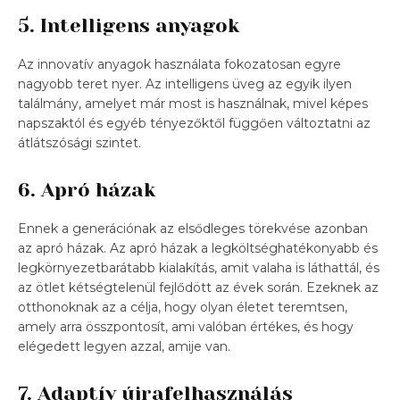
5. Intelligens anyagok
Az innovatív anyagok használata fokozatosan egyre
nagyobb teret nyer. Az intelligens üveg az egyik ilyen
találmány, amelyet már most is használnak, mivel képes
napszaktól és egyéb tényezőktől függően változtatni az
átlátszósági szintet.
6. Apró házak
Ennek a generációnak az elsődleges törekvése azonban
az apró házak. Az apró házak a legköltséghatékonyabb és
legkörnyezetbarátabb kialakítás, amit valaha is láthattál, és
az ötlet kétségtelenül fejlődött az évek során. Ezeknek az
otthonoknak az a célja, hogy olyan életet teremtsen,
amely arra összpontosít, ami valóban értékes, és hogy
elégedett legyen azzal, amije van.
7. Adaptív újrafelhasználás