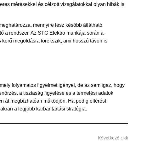
res mérésekkel és célzott vizsgálatokkal olyan hibák is 
t meghatározza, mennyire lesz később átlátható, 
tő a rendszer. Az STG Elektro munkája során a 
s körű megoldásra törekszik, ami hosszú távon is 
ely folyamatos figyelmet igényel, de az sem igaz, hogy 
őrzés, a tisztaság figyelése és a termelési adatok 
n át megbízhatóan működjön. Ha pedig eltérést 
akran a legjobb karbantartási stratégia.
Következő cikk