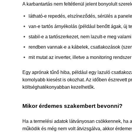
A karbantartás nem feltétlenül jelent bonyolult szere
látható-e repedés, elszíneződés, sérülés a panele
van-e tartós árnyékolás (például benőtt ágak, új 
stabil-e a tartószerkezet, nem lazult-e meg valami
rendben vannak-e a kábelek, csatlakozások (sze
mit mutat az inverter, illetve a monitoring rendszer
Egy aprónak tűnő hiba, például egy lazuló csatlakoz
komolyabb kiesést is okozhat. Az időben észrevett 
költséghatékonyabban kezelhetők.
Mikor érdemes szakembert bevonni?
Ha a termelési adatok látványosan csökkennek, ha az 
működik és még nem volt átvizsgálva, akkor érdemes 