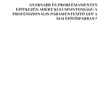
GYORSABB ÉS PROBLÉMAMENTES
ÉPÍTKEZÉS: MIÉRT KULCSFONTOSSÁGÚ A
PROFESSZIONÁLIS PÁRAMENTESÍTŐ GÉP A
MAI ÉPÍTŐIPARBAN?