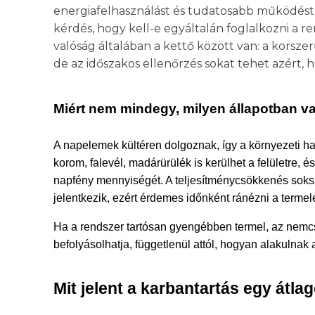
energiafelhasználást és tudatosabb működést.
kérdés, hogy kell-e egyáltalán foglalkozni a r
valóság általában a kettő között van: a korsz
de az időszakos ellenőrzés sokat tehet azért, 
Miért nem mindegy, milyen állapotban v
A napelemek kültéren dolgoznak, így a környezeti ha
korom, falevél, madárürülék is kerülhet a felületre,
napfény mennyiségét. A teljesítménycsökkenés soksz
jelentkezik, ezért érdemes időnként ránézni a termel
Ha a rendszer tartósan gyengébben termel, az nemcs
befolyásolhatja, függetlenül attól, hogyan alakulnak 
Mit jelent a karbantartás egy átla