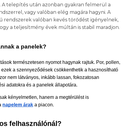
 A telepítés után azonban gyakran felmerül a
endszerrel, vagy valóban elég magára hagyni. A
erű rendszerek valóban kevés törődést igényelnek,
hogy a teljesítmény évek múltán is stabil maradjon.
annak a panelek?
tások természetesen nyomot hagynak rajtuk. Por, pollen, 
 és ezek a szennyeződések csökkenthetik a hasznosítható 
or nem látványos, inkább lassan, fokozatosan 
ési adatokra és a panelek állapotára.
ak kényelmetlen, hanem a megtérülést is 
a 
napelem árak
 a piacon.
gos felhasználónál?