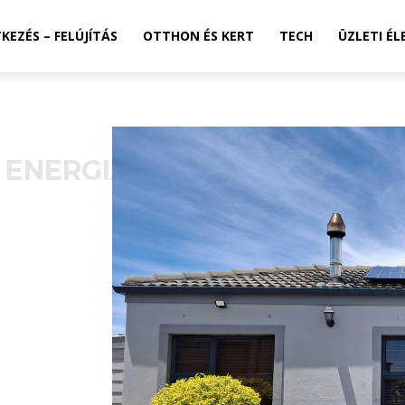
TKEZÉS – FELÚJÍTÁS
OTTHON ÉS KERT
TECH
ÜZLETI ÉL
 ENERGIATUDATOS ÉPÍTÉS