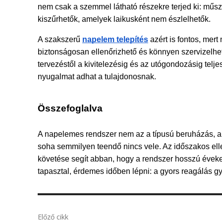
nem csak a szemmel látható részekre terjed ki: műsze
kiszűrhetők, amelyek laikusként nem észlelhetők.
A szakszerű 
napelem telepítés
 azért is fontos, mer
biztonságosan ellenőrizhető és könnyen szervizelhe
tervezéstől a kivitelezésig és az utógondozásig telje
nyugalmat adhat a tulajdonosnak.
Összefoglalva
A napelemes rendszer nem az a típusú beruházás, am
soha semmilyen teendő nincs vele. Az időszakos ellen
követése segít abban, hogy a rendszer hosszú éveke
tapasztal, érdemes időben lépni: a gyors reagálás gy
Előző cikk