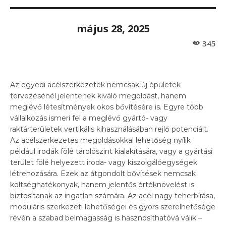
május 28, 2025
345
Az egyedi acélszerkezetek nemcsak új épületek
tervezésénél jelentenek kiváló megoldást, hanem
meglévő létesítmények okos bővítésére is. Egyre több
vállalkozás ismeri fel a meglévő gyártó- vagy
raktárterületek vertikális kihasználásában rejlő potenciált.
Az acélszerkezetes megoldásokkal lehetőség nyílik
például irodák fölé tárolószint kialakítására, vagy a gyártási
terület fölé helyezett iroda- vagy kiszolgálóegységek
létrehozására. Ezek az átgondolt bővítések nemcsak
költséghatékonyak, hanem jelentős értéknövelést is
biztosítanak az ingatlan számára. Az acél nagy teherbírása,
moduláris szerkezeti lehetőségei és gyors szerelhetősége
révén a szabad belmagasság is hasznosíthatóvá válik –