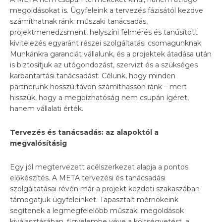
megoldásokat is. Ügyfeleink a tervezés fázisától kezdve
számíthatnak ránk: műszaki tanácsadás,
projektmenedzsment, helyszíni felmérés és tanúsított
kivitelezés egyaránt részei szolgáltatási csomagunknak.
Munkánkra garanciát vállalunk, és a projektek átadása után
is biztosítjuk az utógondozást, szervizt és a szükséges
karbantartási tanácsadást. Célunk, hogy minden
partnerünk hosszú távon számíthasson ránk – mert
hisszük, hogy a megbízhatóság nem csupán ígéret,
hanem vállalati érték.
Tervezés és tanácsadás: az alapoktól a
megvalósításig
Egy jól megtervezett acélszerkezet alapja a pontos
előkészítés. A META tervezési és tanácsadási
szolgáltatásai révén már a projekt kezdeti szakaszában
támogatjuk ügyfeleinket. Tapasztalt mérnökeink
segítenek a legmegfelelőbb műszaki megoldások
kiválasztásában, figyelembe véve a költségvetést, a