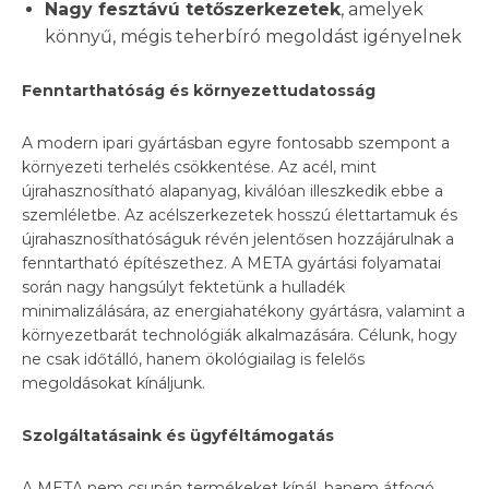
Nagy fesztávú tetőszerkezetek
, amelyek
könnyű, mégis teherbíró megoldást igényelnek
Fenntarthatóság és környezettudatosság
A modern ipari gyártásban egyre fontosabb szempont a
környezeti terhelés csökkentése. Az acél, mint
újrahasznosítható alapanyag, kiválóan illeszkedik ebbe a
szemléletbe. Az acélszerkezetek hosszú élettartamuk és
újrahasznosíthatóságuk révén jelentősen hozzájárulnak a
fenntartható építészethez. A META gyártási folyamatai
során nagy hangsúlyt fektetünk a hulladék
minimalizálására, az energiahatékony gyártásra, valamint a
környezetbarát technológiák alkalmazására. Célunk, hogy
ne csak időtálló, hanem ökológiailag is felelős
megoldásokat kínáljunk.
Szolgáltatásaink és ügyféltámogatás
A META nem csupán termékeket kínál, hanem átfogó