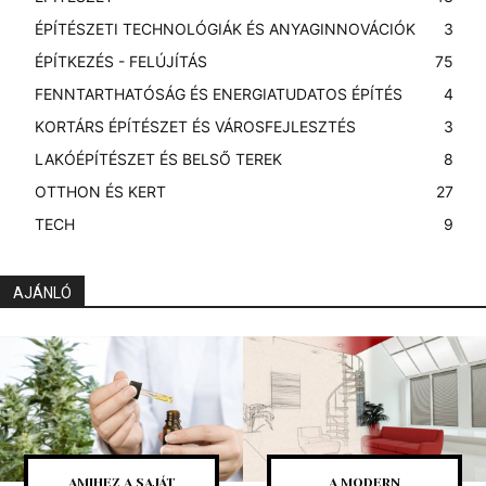
ÉPÍTÉSZETI TECHNOLÓGIÁK ÉS ANYAGINNOVÁCIÓK
3
ÉPÍTKEZÉS - FELÚJÍTÁS
75
FENNTARTHATÓSÁG ÉS ENERGIATUDATOS ÉPÍTÉS
4
KORTÁRS ÉPÍTÉSZET ÉS VÁROSFEJLESZTÉS
3
LAKÓÉPÍTÉSZET ÉS BELSŐ TEREK
8
OTTHON ÉS KERT
27
TECH
9
AJÁNLÓ
AMIHEZ A SAJÁT
A MODERN