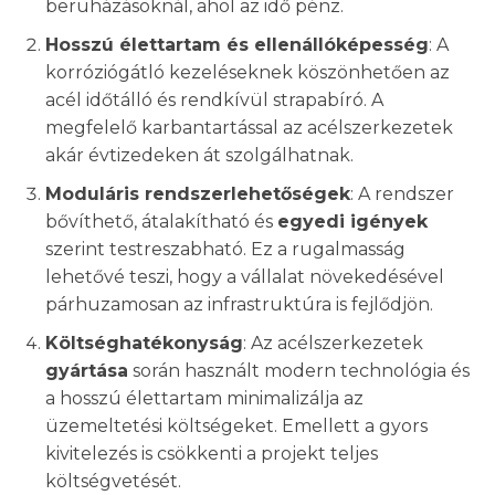
beruházásoknál, ahol az idő pénz.
Hosszú élettartam és ellenállóképesség
: A
korróziógátló kezeléseknek köszönhetően az
acél időtálló és rendkívül strapabíró. A
megfelelő karbantartással az acélszerkezetek
akár évtizedeken át szolgálhatnak.
Moduláris rendszerlehetőségek
: A rendszer
bővíthető, átalakítható és
egyedi igények
szerint testreszabható. Ez a rugalmasság
lehetővé teszi, hogy a vállalat növekedésével
párhuzamosan az infrastruktúra is fejlődjön.
Költséghatékonyság
: Az acélszerkezetek
gyártása
során használt modern technológia és
a hosszú élettartam minimalizálja az
üzemeltetési költségeket. Emellett a gyors
kivitelezés is csökkenti a projekt teljes
költségvetését.