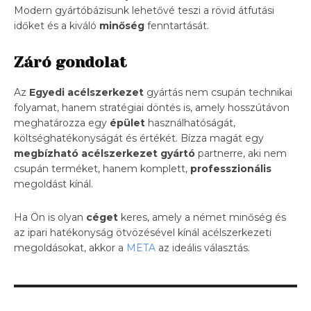
Modern gyártóbázisunk lehetővé teszi a rövid átfutási
időket és a kiváló
minőség
fenntartását.
Záró gondolat
Az
Egyedi
acélszerkezet
gyártás nem csupán technikai
folyamat, hanem stratégiai döntés is, amely hosszútávon
meghatározza egy
épület
használhatóságát,
költséghatékonyságát és értékét. Bízza magát egy
megbízható acélszerkezet gyártó
partnerre, aki nem
csupán terméket, hanem komplett,
professzionális
megoldást kínál.
Ha Ön is olyan
céget
keres, amely a német minőség és
az ipari hatékonyság ötvözésével kínál acélszerkezeti
megoldásokat, akkor a
META
az ideális választás.