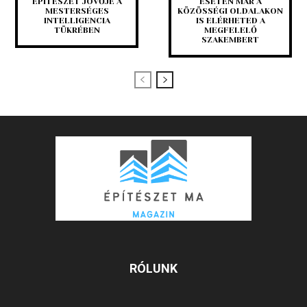
ÉPÍTÉSZET JÖVŐJE A
ESETÉN MÁR A
MESTERSÉGES
KÖZÖSSÉGI OLDALAKON
INTELLIGENCIA
IS ELÉRHETED A
TÜKRÉBEN
MEGFELELŐ
SZAKEMBERT
RÓLUNK