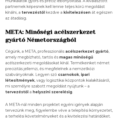
munkálatok gyors és precíz lebonyolítása. A kiválasztott
partnernek képesnek kell lennie teljes körű megoldást
kínálni, a
tervezéstől
kezdve a
kivitelezésen
át egészen
az átadásig.
META: Minőségi acélszerkezet
gyártó Németországból
Cégünk, a META, professzionális
acélszerkezet gyártó
,
amely megbízható, tartós és
magas minőségű
acélszerkezeti megoldásokat kínál. Termékeinket német
precizitás jellemzi, és megfelelnek a nemzetközi
szabványoknak. Legyen szó
csarnokok
,
ipari
létesítmények
, vagy logisztikai központok kialakításáról,
mi személyre szabott megoldást nyújtunk – a
tervezéstől
a
helyszíni szerelésig
.
A META-nál minden projektet egyéni igények alapján
tervezünk meg, figyelembe véve a telepítési környezetet,
a terhelési követelményeket és a kivitelezési határidőket.