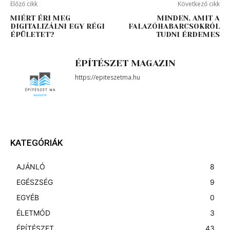
Előző cikk
Következő cikk
MIÉRT ÉRI MEG
MINDEN, AMIT A
DIGITALIZÁLNI EGY RÉGI
FALAZÓHABARCSOKRÓL
ÉPÜLETET?
TUDNI ÉRDEMES
ÉPÍTÉSZET MAGAZIN
https://epiteszetma.hu
KATEGÓRIÁK
AJÁNLÓ
8
EGÉSZSÉG
9
EGYÉB
0
ÉLETMÓD
3
ÉPÍTÉSZET
43