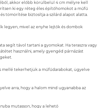
jéből, akkor előbb körülbelül 4 cm mélyre kell
Terítsen ki egy réteg éles építőhomokot a műfű
 tömörítése biztosítja a szilárd alapot alatta.
sík legyen, mivel az enyhe lejtők és dombok
segít távol tartani a gyomokat. Ha teraszra vagy
látétet használni, amely gyengéd párnázást
égeket.
 mellé tekerhetjük a műfűdarabokat, ügyelve
yelve arra, hogy a halom mind ugyanabba az
ányba mutasson, hogy a lehető