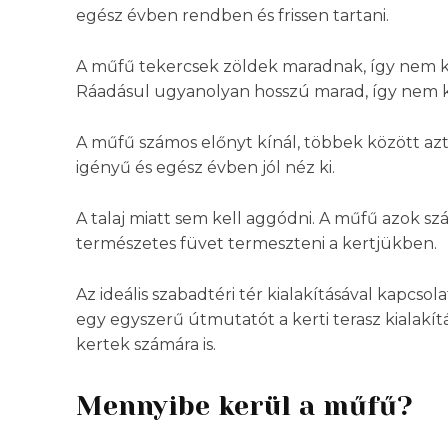
egész évben rendben és frissen tartani.
A műfű tekercsek zöldek maradnak, így nem ke
Ráadásul ugyanolyan hosszú marad, így nem kel
A műfű számos előnyt kínál, többek között azt
igényű és egész évben jól néz ki.
A talaj miatt sem kell aggódni. A műfű azok s
természetes füvet termeszteni a kertjükben.
Az ideális szabadtéri tér kialakításával kapcso
egy egyszerű útmutatót a kerti terasz kialakítá
kertek számára is.
Mennyibe kerül a műfű?