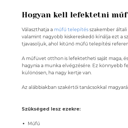
Hogyan kell lefektetni mű
Választhatja a
műfű telepítés
szakember általi 
valamint nagyobb kiskereskedő kínálja ezt a sz
tjavasoljuk, ahol kitűnő műfű telepítési referenc
A műfüvet otthon is lefektetheti saját maga, 
hagynia a munka elvégzésére. Ez könnyebb fel
különösen, ha nagy kertje van.
Az alábbiakban szakértői tanácsokkal magyará
Szükséged lesz ezekre:
Műfű