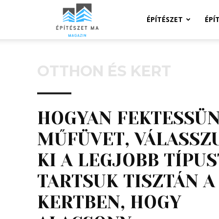
Építeszeti
ÉPÍTÉSZET
ÉPÍ
Magazin
OTTHON ÉS KERT
HOGYAN FEKTESSÜ
MŰFÜVET, VÁLASSZ
KI A LEGJOBB TÍPUS
TARTSUK TISZTÁN A
KERTBEN, HOGY