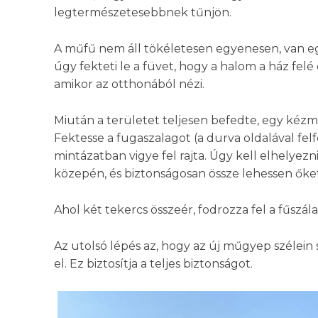
legtermészetesebbnek tűnjön.
A műfű nem áll tökéletesen egyenesen, van e
úgy fekteti le a füvet, hogy a halom a ház felé
amikor az otthonából nézi.
Miután a területet teljesen befedte, egy kézmű
Fektesse a fugaszalagot (a durva oldalával felf
mintázatban vigye fel rajta. Úgy kell elhelyezn
közepén, és biztonságosan össze lehessen őket
Ahol két tekercs összeér, fodrozza fel a fűszála
Az utolsó lépés az, hogy az új műgyep szélei
el. Ez biztosítja a teljes biztonságot.