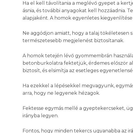
Ha el kell távolítania a meglévő gyepet a kert
ásnia, és további anyagokat kell hozzáadnia. 
alapjaként. A homok egyenletes kiegyenlítése és
Ne aggódjon amiatt, hogy a talaj tökéletesen 
természetesebb megjelenést biztosítanak.
A homok tetején lévő gyommembrán használata 
betonburkolatra fektetjük, érdemes először a
biztosít, és elsimítja az esetleges egyenetlens
Ha ezekkel a lépésekkel megvagyunk, egymás
arra, hogy ne legyenek hézagok.
Fektesse egymás mellé a gyeptekercseket, üg
irányba legyen.
Fontos, hogy minden tekercs ugyanabba az ir