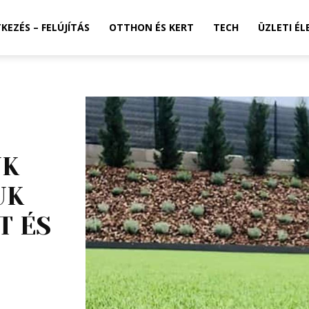
TKEZÉS – FELÚJÍTÁS
OTTHON ÉS KERT
TECH
ÜZLETI ÉL
NK
UK
T ÉS