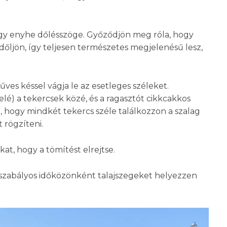
gy enyhe dőlésszöge. Győződjön meg róla, hogy
 dőljön, így teljesen természetes megjelenésű lesz,
ves késsel vágja le az esetleges széleket.
elé) a tekercsek közé, és a ragasztót cikkcakkos
i, hogy mindkét tekercs széle találkozzon a szalag
 rögzíteni.
kat, hogy a tömítést elrejtse.
n szabályos időközönként talajszegeket helyezzen