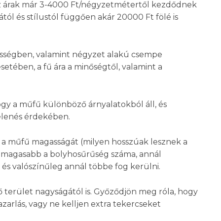
 az árak már 3-4000 Ft/négyzetmétertől kezdődnek
tól és stílustól függően akár 20000 Ft fölé is
ességben, valamint négyzet alakú csempe
etében, a fű ára a minőségtől, valamint a
gy a műfű különböző árnyalatokból áll, és
elenés érdekében.
e a műfű magasságát (milyen hosszúak lesznek a
él magasabb a bolyhosűrűség száma, annál
és valószínűleg annál többe fog kerülni.
terület nagyságától is. Győződjön meg róla, hogy
zarlás, vagy ne kelljen extra tekercseket