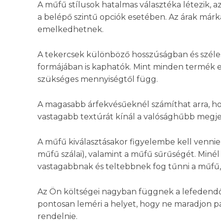
A műfű stílusok hatalmas választéka létezik,
a belépő szintű opciók esetében. Az árak márká
emelkedhetnek.
A tekercsek különböző hosszúságban és szél
formájában is kaphatók. Mint minden termék es
szükséges mennyiségtől függ.
A magasabb árfekvésűeknél számíthat arra, ho
vastagabb textúrát kínál a valósághűbb megj
A műfű kiválasztásakor figyelembe kell venni
műfű szálai), valamint a műfű sűrűségét. Min
vastagabbnak és teltebbnek fog tűnni a műfű, 
Az Ön költségei nagyban függnek a lefedendő 
pontosan leméri a helyet, hogy ne maradjon pa
rendelnie.