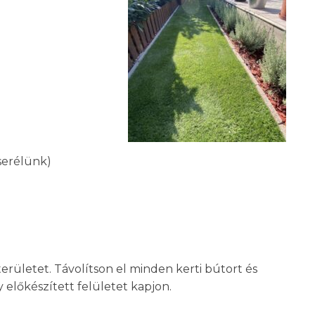
serélünk)
területet. Távolítson el minden kerti bútort és
y előkészített felületet kapjon.