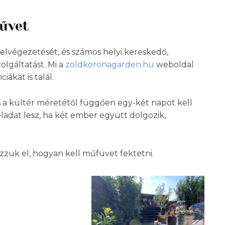
fűvet
elvégezetését, és számos helyi kereskedő,
olgáltatást. Mi a
zoldkoronagarden.hu
weboldal
iákat is talál.
és a kültér méretétől függően egy-két napot kell
adat lesz, ha két ember együtt dolgozik,
zzuk el, hogyan kell műfüvet fektetni.