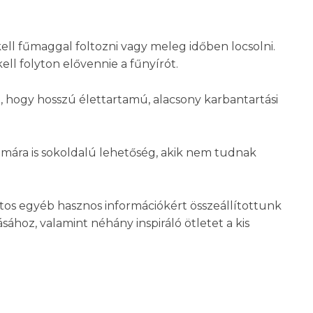
ll fűmaggal foltozni vagy meleg időben locsolni.
l folyton elővennie a fűnyírót.
, hogy hosszú élettartamú, alacsony karbantartási
zámára is sokoldalú lehetőség, akik nem tudnak
latos egyéb hasznos információkért összeállítottunk
sához, valamint néhány inspiráló ötletet a kis