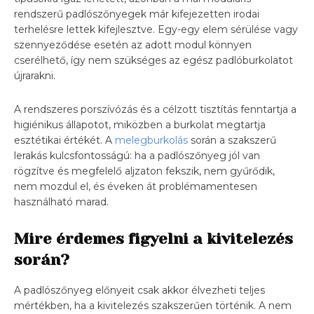
rendszerű padlószőnyegek már kifejezetten irodai
terhelésre lettek kifejlesztve. Egy-egy elem sérülése vagy
szennyeződése esetén az adott modul könnyen
cserélhető, így nem szükséges az egész padlóburkolatot
újrarakni.
A rendszeres porszívózás és a célzott tisztítás fenntartja a
higiénikus állapotot, miközben a burkolat megtartja
esztétikai értékét. A
melegburkolás
során a szakszerű
lerakás kulcsfontosságú: ha a padlószőnyeg jól van
rögzítve és megfelelő aljzaton fekszik, nem gyűrődik,
nem mozdul el, és éveken át problémamentesen
használható marad.
Mire érdemes figyelni a kivitelezés
során?
A padlószőnyeg előnyeit csak akkor élvezheti teljes
mértékben, ha a kivitelezés szakszerűen történik. A nem