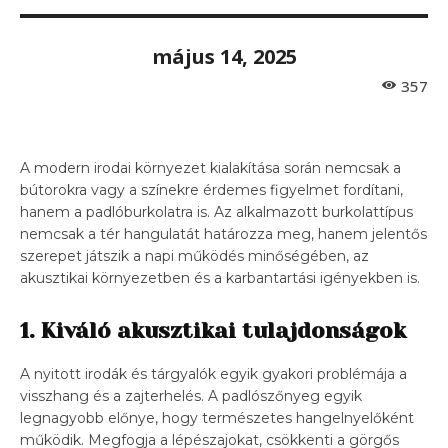
május 14, 2025
357
A modern irodai környezet kialakítása során nemcsak a
bútorokra vagy a színekre érdemes figyelmet fordítani,
hanem a padlóburkolatra is. Az alkalmazott burkolattípus
nemcsak a tér hangulatát határozza meg, hanem jelentős
szerepet játszik a napi működés minőségében, az
akusztikai környezetben és a karbantartási igényekben is.
1. Kiváló akusztikai tulajdonságok
A nyitott irodák és tárgyalók egyik gyakori problémája a
visszhang és a zajterhelés. A padlószőnyeg egyik
legnagyobb előnye, hogy természetes hangelnyelőként
működik. Megfogja a lépészajokat, csökkenti a görgős