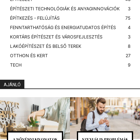
ÉPÍTÉSZETI TECHNOLÓGIÁK ÉS ANYAGINNOVÁCIÓK
3
ÉPÍTKEZÉS - FELÚJÍTÁS
75
FENNTARTHATÓSÁG ÉS ENERGIATUDATOS ÉPÍTÉS
4
KORTÁRS ÉPÍTÉSZET ÉS VÁROSFEJLESZTÉS
3
LAKÓÉPÍTÉSZET ÉS BELSŐ TEREK
8
OTTHON ÉS KERT
27
TECH
9
AJÁNLÓ
A NÖVÉNYI KIVONATOK
SZEXUÁLIS PROBLÉMÁK