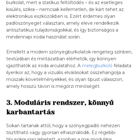
burkolat, mert a statikus feltöltődés – és az esetleges
kisülés, szikra – nemcsak kellemetlen, de kárt tehet az
elektronikus eszközökben is. Ezért érdemes olyan
padlószőnyeget választani, amely eleve rendelkezik
antisztatikus tulajdonságokkal, és így biztonságos a
mindennapi irodai használat során.
Emellett a modern szőnyegburkolatok rengeteg színben,
textúrában és mintázatban elérhetők, így könnyen
igazíthatók az iroda arculatához. A
melegburkoló
feladata
ilyenkor az, hogy a vizuális elvárásokat összehangolja a
műszaki követelményekkel, és olyan típust válasszon,
amely hosszú távon is megőrzi minőségét.
3. Moduláris rendszer, könnyű
karbantartás
Sokan tartanak attól, hogy a szőnyegpadló nehezen
tisztítható vagy gyorsan elhasználódik. Ez régebbi
típusokra igaz lehetett, azonban a mai moduláris