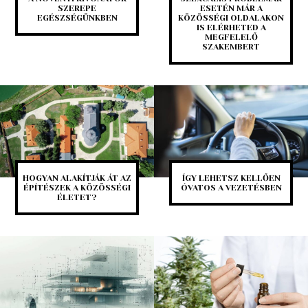
SZEREPE
ESETÉN MÁR A
EGÉSZSÉGÜNKBEN
KÖZÖSSÉGI OLDALAKON
IS ELÉRHETED A
MEGFELELŐ
SZAKEMBERT
HOGYAN ALAKÍTJÁK ÁT AZ
ÍGY LEHETSZ KELLŐEN
ÉPÍTÉSZEK A KÖZÖSSÉGI
ÓVATOS A VEZETÉSBEN
ÉLETET?