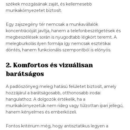
székek mozgásának zaját, és kellemesebb
munkakörnyezetet biztosít.
Egy zajszegény tér nemcsak a munkavállalók
koncentrációját javítja, hanem a telefonbeszélgetések és
megbeszélések során is nyugodtabb légkört teremt. A
melegburkolás ilyen formája így nemcsak esztétikai
döntés, hanem funkcionális szempontból is előnyös.
2. Komfortos és vizuálisan
barátságos
A padlószőnyeg meleg hatású felületet biztosít, amely
hozzájárul a barátságosabb, otthonosabb irodai
hangulathoz. A dolgozók értékelik, ha a
munkakörnyezetük nem rideg vagy túlzottan ipari jellegű,
hanem kényelmes és emberközeli.
Fontos kritérium még, hogy antisztatikus legyen a