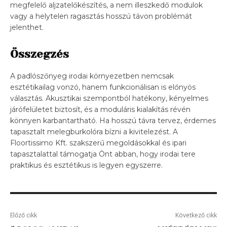
megfelelő aljzatelőkészítés, a nem illeszkedő modulok
vagy a helytelen ragasztás hosszú távon problémát
jelenthet.
Összegzés
A padlószőnyeg irodai környezetben nemcsak
esztétikailag vonzó, hanem funkcionálisan is előnyös
választás. Akusztikai szempontból hatékony, kényelmes
járófelületet biztosít, és a moduláris kialakítás révén
könnyen karbantartható. Ha hosszú távra tervez, érdemes
tapasztalt melegburkolóra bízni a kivitelezést. A
Floortissimo Kft. szakszerű megoldásokkal és ipari
tapasztalattal támogatja Önt abban, hogy irodai tere
praktikus és esztétikus is legyen egyszerre.
Előző cikk
Következő cikk