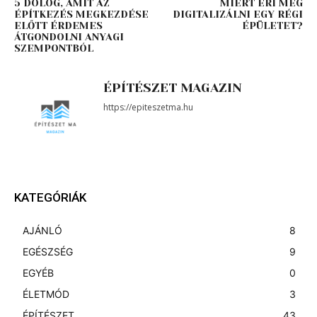
5 DOLOG, AMIT AZ
MIÉRT ÉRI MEG
ÉPÍTKEZÉS MEGKEZDÉSE
DIGITALIZÁLNI EGY RÉGI
ELŐTT ÉRDEMES
ÉPÜLETET?
ÁTGONDOLNI ANYAGI
SZEMPONTBÓL
ÉPÍTÉSZET MAGAZIN
https://epiteszetma.hu
KATEGÓRIÁK
AJÁNLÓ
8
EGÉSZSÉG
9
EGYÉB
0
ÉLETMÓD
3
ÉPÍTÉSZET
43