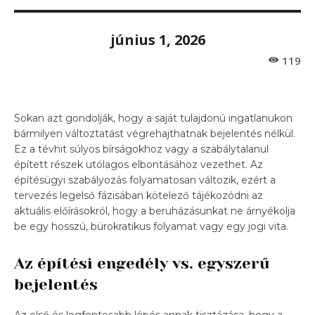
június 1, 2026
119
Sokan azt gondolják, hogy a saját tulajdonú ingatlanukon
bármilyen változtatást végrehajthatnak bejelentés nélkül.
Ez a tévhit súlyos bírságokhoz vagy a szabálytalanul
épített részek utólagos elbontásához vezethet. Az
építésügyi szabályozás folyamatosan változik, ezért a
tervezés legelső fázisában kötelező tájékozódni az
aktuális előírásokról, hogy a beruházásunkat ne árnyékolja
be egy hosszú, bürokratikus folyamat vagy egy jogi vita.
Az építési engedély vs. egyszerű
bejelentés
Az első és legfontosabb lépés annak tisztázása, hogy a