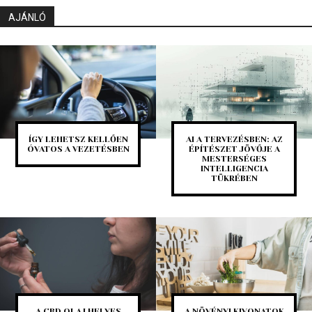
AJÁNLÓ
ÍGY LEHETSZ KELLŐEN
AI A TERVEZÉSBEN: AZ
ÓVATOS A VEZETÉSBEN
ÉPÍTÉSZET JÖVŐJE A
MESTERSÉGES
INTELLIGENCIA
TÜKRÉBEN
A CBD OLAJ HELYES
A NÖVÉNYI KIVONATOK