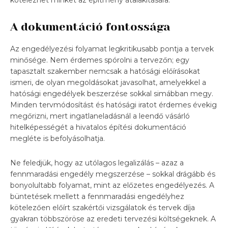
A dokumentáció fontossága
Az engedélyezési folyamat legkritikusabb pontja a tervek
minősége. Nem érdemes spórolni a tervezőn; egy
tapasztalt szakember nemcsak a hatósági előírásokat
ismeri, de olyan megoldásokat javasolhat, amelyekkel a
hatósági engedélyek beszerzése sokkal simábban megy.
Minden tervmódosítást és hatósági iratot érdemes évekig
megőrizni, mert ingatlaneladásnál a leendő vásárló
hitelképességét a hivatalos építési dokumentáció
megléte is befolyásolhatja.
Ne feledjük, hogy az utólagos legalizálás – azaz a
fennmaradási engedély megszerzése – sokkal drágább és
bonyolultabb folyamat, mint az előzetes engedélyezés. A
büntetések mellett a fennmaradási engedélyhez
kötelezően előírt szakértői vizsgálatok és tervek díja
gyakran többszöröse az eredeti tervezési költségeknek. A