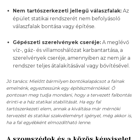
Nem tartószerkezeti jellegű válaszfalak:
Az
épület statikai rendszerét nem befolyásoló
válaszfalak bontása vagy építése.
Gépészeti szerelvények cseréje:
A meglévő
víz-, gáz- és villamoshálózat karbantartása, a
szerelvények cseréje, amennyiben az nem jár a
rendszer teljes átalakításával vagy bővítésével.
Jó tanács: Mielőtt bármilyen bontókalapácsot a falnak
emelnénk, egyeztessünk egy építészmérnökkel. Ő
pontosan meg tudja mondani, hogy a tervezett falbontás
érinti-e a ház statikai stabilitását. Ha egy fal
tartószerkezeti elem, annak a kiváltása már mérnöki
tervezést és statikai szakvéleményt igényel, még akkor is,
ha a fal egyébként elmozdítható lenne.
A szomszédok és a közös képviselet