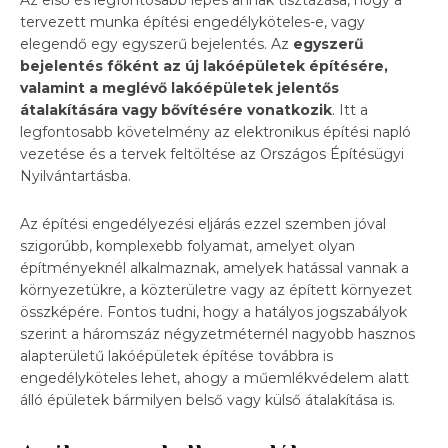
tervezett munka építési engedélyköteles-e, vagy
elegendő egy egyszerű bejelentés. Az
egyszerű
bejelentés főként az új lakóépületek építésére,
valamint a meglévő lakóépületek jelentős
átalakítására vagy bővítésére vonatkozik
. Itt a
legfontosabb követelmény az elektronikus építési napló
vezetése és a tervek feltöltése az Országos Építésügyi
Nyilvántartásba.
Az építési engedélyezési eljárás ezzel szemben jóval
szigorúbb, komplexebb folyamat, amelyet olyan
építményeknél alkalmaznak, amelyek hatással vannak a
környezetükre, a közterületre vagy az épített környezet
összképére. Fontos tudni, hogy a hatályos jogszabályok
szerint a háromszáz négyzetméternél nagyobb hasznos
alapterületű lakóépületek építése továbbra is
engedélyköteles lehet, ahogy a műemlékvédelem alatt
álló épületek bármilyen belső vagy külső átalakítása is.