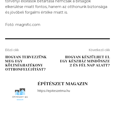
törvényi előírások betartása nemcsak a bírságok
elkerülése miatt fontos, hanem az otthonunk biztonsága
és jövőbeli forgalmi értéke miatt is.
Fotó: magnific.com
Előző cikk
Következő cikk
HOGYAN TERVEZZÜNK
HOGYAN KÉSZÜLHET EL
MEG EGY
EGY KÉSZHÁZ MINDÖSSZE
KÖLTSÉGHATÉKONY
2 ÉS FÉL NAP ALATT?
OTTHONFELÚJÍTÁST?
ÉPÍTÉSZET MAGAZIN
https://epiteszetma.hu