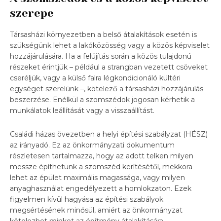
szerepe
Társasházi környezetben a belső átalakítások esetén is
szükségünk lehet a lakóközösség vagy a közös képviselet
hozzájárulására. Ha a felújítás során a közös tulajdonú
részeket érintjük – például a strangban vezetett csöveket
cseréljük, vagy a külső falra légkondicionáló kültéri
egységet szerelünk –, kötelező a társasházi hozzájárulás
beszerzése. Enélkül a szomszédok jogosan kérhetik a
munkálatok leállítását vagy a visszaállítást.
Családi házas övezetben a helyi építési szabályzat (HÉSZ)
az irányadó. Ez az önkormányzati dokumentum
részletesen tartalmazza, hogy az adott telken milyen
messze építhetünk a szomszéd kerítésétől, mekkora
lehet az épület maximális magassága, vagy milyen
anyaghasználat engedélyezett a homlokzaton. Ezek
figyelmen kívül hagyása az építési szabályok
megsértésének minősül, amiért az önkormányzat
kötelezhet minket az építmény átalakítására.