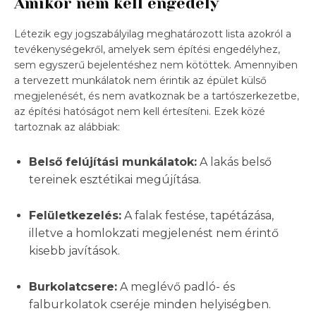
Amikor nem kell engedély
Létezik egy jogszabályilag meghatározott lista azokról a
tevékenységekről, amelyek sem építési engedélyhez,
sem egyszerű bejelentéshez nem kötöttek. Amennyiben
a tervezett munkálatok nem érintik az épület külső
megjelenését, és nem avatkoznak be a tartószerkezetbe,
az építési hatóságot nem kell értesíteni. Ezek közé
tartoznak az alábbiak:
Belső felújítási munkálatok:
A lakás belső
tereinek esztétikai megújítása.
Felületkezelés:
A falak festése, tapétázása,
illetve a homlokzati megjelenést nem érintő
kisebb javítások.
Burkolatcsere:
A meglévő padló- és
falburkolatok cseréje minden helyiségben.