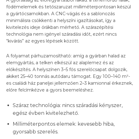
födémelemek és tetőszaruzat milliméterpontosan készül
a gyártócsarnokban. A CNC-vágás és a sablonozás
minimálisra csökkenti a helyszíni igazításokat, így a
kivitelezés ideje órákban mérhető. A szárazépítési
technológia nem igényel száradási időt, ezért nincs
“kivárás” az egyes lépések között.
A folyamat párhuzamosítható: amíg a gyárban halad az
elemgyártás, a telken elkészül az alaplemez és az
előkészítés. A helyszínen 3–5 fős szerelőcsapat dolgozik,
akiket 25–40 tonnás autódaru támogat. Egy 100–140 m²-
es családi ház paneljei jellemzően 2–3 kamionnal érkeznek,
előre felcímkézve a gyors beemeléshez.
Száraz technológia: nincs száradási kényszer,
egész évben kivitelezhető.
Milliméterpontos elemek: kevesebb hiba,
gyorsabb szerelés.