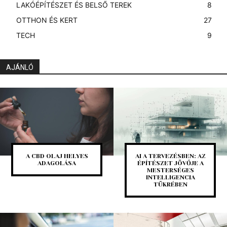
LAKÓÉPÍTÉSZET ÉS BELSŐ TEREK
8
OTTHON ÉS KERT
27
TECH
9
AJÁNLÓ
A CBD OLAJ HELYES
AI A TERVEZÉSBEN: AZ
ADAGOLÁSA
ÉPÍTÉSZET JÖVŐJE A
MESTERSÉGES
INTELLIGENCIA
TÜKRÉBEN