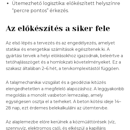
Ütemezhető logisztika: előkészített helyszínre
“percre pontos” érkezés.
Az előkészítés a siker fele
Az első lépés a tervezés és az engedélyezés, amelyet
statikai és energetikai számítások egészítenek ki. A
gyártási tervek a helyi előírásokhoz igazodnak, beleértve a
tetőhajlásszöget és a homlokzati követelményeket. Ez a
szakasz általában 2–6 hét, a tervkomplexitástól függően.
A talajmechanikai vizsgálat és a geodéziai kitűzés
elengedhetetlen a megfelelő alapozáshoz. A leggyakoribb
megoldás a monolit vasbeton lemezalap, amely
egységesen osztja el a terheket. A beton kötési ideje 14–
28 nap, ezt érdemes belekalkulálni az ütemtervbe.
Az alaplemezbe előre kerülnek a közműáttörések (víz,
szennyvíz, elektromos cső), és elkészül a kapilláris