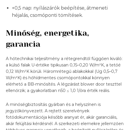
+0,5 nap: nyílászárók beépítése, átmeneti
héjalás, csomóponti tömítések.
Minőség, energetika,
garancia
A hőtechnikai teljesítmény a rétegrendtől függően kiváló:
a külső falak U-értéke tipikusan 0,15–0,20 W/m²K, a tetőé
0,12 W/m²K körüli. Háromrétegű ablakokkal (Ug 0,5–0,7
W/m²K) és hőhídmentes csomópontokkal könnyen
elérhető a BB-minősítés. A légzárást blower door teszttel
ellenőrzik; a gyakorlatban n50 ≤ 1,0 1/óra érték reális.
A minőségbiztosítás gyárban és a helyszínen is
jegyzőkönyvezett. A rejtett szerelvények
fotódokumentációja később aranyat ér, akár garanciális,
akár felújítási kérdésnél. A szerkezeti elemekre jellemzően
többéves garancia vonatkozik, a beépített nyílászárókra és