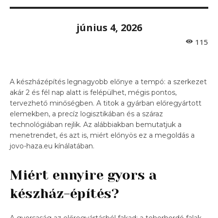
június 4, 2026
115
A készházépítés legnagyobb előnye a tempó: a szerkezet
akár 2 és fél nap alatt is felépülhet, mégis pontos,
tervezhető minőségben. A titok a gyárban előregyártott
elemekben, a precíz logisztikában és a száraz
technológiában rejlik. Az alábbiakban bemutatjuk a
menetrendet, és azt is, miért előnyös ez a megoldás a
jovo-haza.eu kínálatában.
Miért ennyire gyors a
készház-építés?
A gyorsaság az előregyártásból fakad: a teherhordó falak,