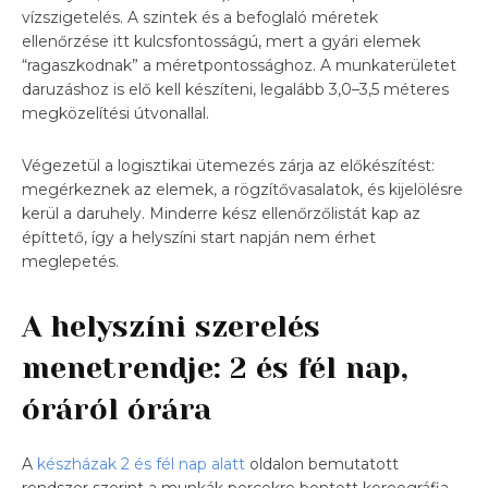
vízszigetelés. A szintek és a befoglaló méretek
ellenőrzése itt kulcsfontosságú, mert a gyári elemek
“ragaszkodnak” a méretpontossághoz. A munkaterületet
daruzáshoz is elő kell készíteni, legalább 3,0–3,5 méteres
megközelítési útvonallal.
Végezetül a logisztikai ütemezés zárja az előkészítést:
megérkeznek az elemek, a rögzítővasalatok, és kijelölésre
kerül a daruhely. Minderre kész ellenőrzőlistát kap az
építtető, így a helyszíni start napján nem érhet
meglepetés.
A helyszíni szerelés
menetrendje: 2 és fél nap,
óráról órára
A
készházak 2 és fél nap alatt
oldalon bemutatott
rendszer szerint a munkák percekre bontott koreográfia