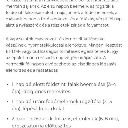
mentén zajlanak. Az első napon beemelik és rögzítik a
földszinti falszakaszokat, majd jönnek a födémelemek; a
második napon a tetőszerkezet és a fóliázás, végül fél nap
alatt a nyílászárók és a részletek zárják a folyamatot.
A kapcsolatok csavarozott és lemezelt kötésekkel
készülnek, nyomatékkulccsal ellenőrizve. Minden illesztést
EPDM- vagy butilszalagos tömítések egészítenek ki, így
az épület már a második nap végére időjárásálló. A
harmadik fél napon elvégezhető az elsődleges légzárás-
ellenőrzés és a részátadás.
1. nap délelőtt: földszinti falak beemelése (3–4
óra), ideiglenes merevítés.
1. nap délután: födémelemek rögzítése (2–3
óra), lépésálló burkolat.
2. nap: tetőszaruk, fóliázás, ellenlécek (6–8 óra),
ereszcsatorna előkészítés.