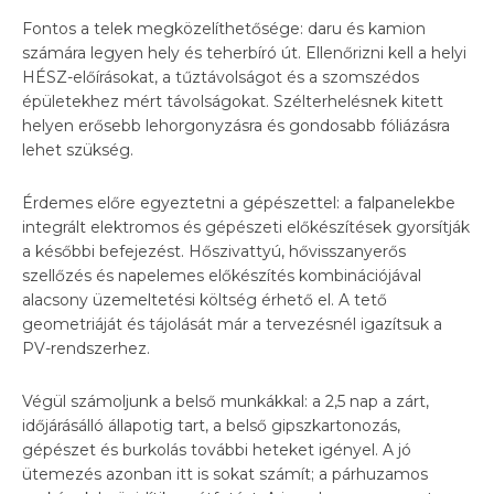
Fontos a telek megközelíthetősége: daru és kamion
számára legyen hely és teherbíró út. Ellenőrizni kell a helyi
HÉSZ-előírásokat, a tűztávolságot és a szomszédos
épületekhez mért távolságokat. Szélterhelésnek kitett
helyen erősebb lehorgonyzásra és gondosabb fóliázásra
lehet szükség.
Érdemes előre egyeztetni a gépészettel: a falpanelekbe
integrált elektromos és gépészeti előkészítések gyorsítják
a későbbi befejezést. Hőszivattyú, hővisszanyerős
szellőzés és napelemes előkészítés kombinációjával
alacsony üzemeltetési költség érhető el. A tető
geometriáját és tájolását már a tervezésnél igazítsuk a
PV-rendszerhez.
Végül számoljunk a belső munkákkal: a 2,5 nap a zárt,
időjárásálló állapotig tart, a belső gipszkartonozás,
gépészet és burkolás további heteket igényel. A jó
ütemezés azonban itt is sokat számít; a párhuzamos