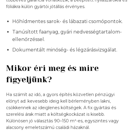
fóliákra külön gyártói jótállás érvényes.
Hőhídmentes sarok- és lábazati csomópontok.
Tanúsított faanyag, gyári nedvességtartalom-
ellenőrzéssel.
Dokumentált minőség- és légzárásvizsgálat.
Mikor éri meg és mire
figyeljünk?
Ha számít az idő, a gyors építés közvetlen pénzügyi
előnyt ad: kevesebb ideig kell bérleményben lakni,
csökkennek az ideiglenes költségek. A fix gyártási és
szerelési árak miatt a költségkockázat is kisebb.
Különösen jó választás 90–150 m²-es, egyszintes vagy
alacsony emeletszámú családi házaknál.