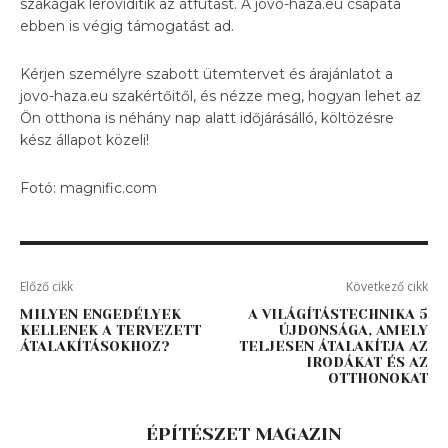
szakágak lerövidítik az átfutást. A jovo-haza.eu csapata
ebben is végig támogatást ad.
Kérjen személyre szabott ütemtervet és árajánlatot a
jovo-haza.eu szakértőitől, és nézze meg, hogyan lehet az
Ön otthona is néhány nap alatt időjárásálló, költözésre
kész állapot közeli!
Fotó: magnific.com
Előző cikk
Következő cikk
MILYEN ENGEDÉLYEK
A VILÁGÍTÁSTECHNIKA 5
KELLENEK A TERVEZETT
ÚJDONSÁGA, AMELY
ÁTALAKÍTÁSOKHOZ?
TELJESEN ÁTALAKÍTJA AZ
IRODÁKAT ÉS AZ
OTTHONOKAT
ÉPÍTÉSZET MAGAZIN