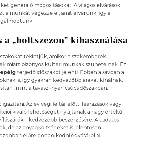
eket generáló módosításokat. A világos elvárások
zt a munkát végezze el, amit elvárunk, így a
egálmodtunk.
és a „holtszezon” kihasználása
őszakokat tekintjük, amikor a szakemberek
yek miatt bizonyos kültéri munkák szünetelnek. Ez
zepéig
terjedő időszakot jelenti. Ebben a sávban a
oknak is, így gyakran kedvezőbb árakat kínálnak,
tani, mint a tavaszi-nyári csúcsidőszakban.
azítani. Az év végi leltár előtti leárazások vagy
kciói kiváló lehetőséget nyújtanak a nagy értékű
nyílászárók – kedvezőbb beszerzésére. A tudatos
k, de az anyagköltségeket is jelentősen
ezonban előre gondolkodni és vásárolni.