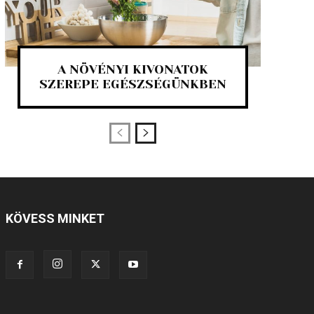
A NÖVÉNYI KIVONATOK
SZEREPE EGÉSZSÉGÜNKBEN
KÖVESS MINKET