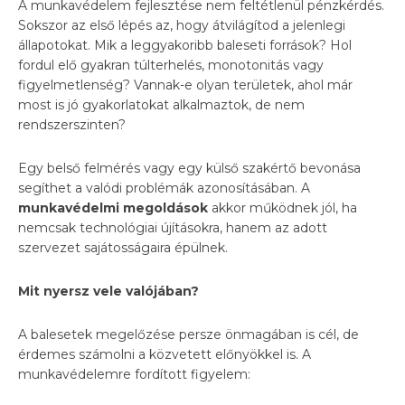
A munkavédelem fejlesztése nem feltétlenül pénzkérdés.
Sokszor az első lépés az, hogy átvilágítod a jelenlegi
állapotokat. Mik a leggyakoribb baleseti források? Hol
fordul elő gyakran túlterhelés, monotonitás vagy
figyelmetlenség? Vannak-e olyan területek, ahol már
most is jó gyakorlatokat alkalmaztok, de nem
rendszerszinten?
Egy belső felmérés vagy egy külső szakértő bevonása
segíthet a valódi problémák azonosításában. A
munkavédelmi megoldások
akkor működnek jól, ha
nemcsak technológiai újításokra, hanem az adott
szervezet sajátosságaira épülnek.
Mit nyersz vele valójában?
A balesetek megelőzése persze önmagában is cél, de
érdemes számolni a közvetett előnyökkel is. A
munkavédelemre fordított figyelem: