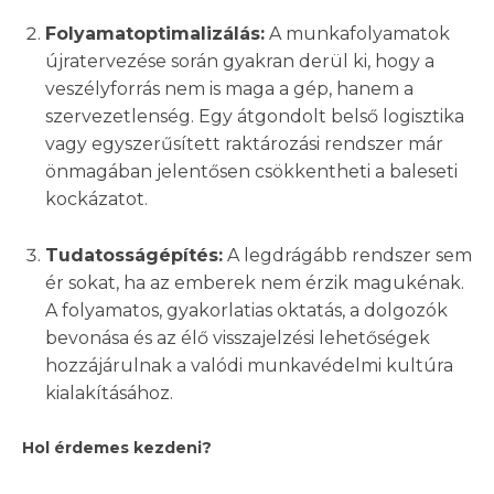
Folyamatoptimalizálás:
A munkafolyamatok
újratervezése során gyakran derül ki, hogy a
veszélyforrás nem is maga a gép, hanem a
szervezetlenség. Egy átgondolt belső logisztika
vagy egyszerűsített raktározási rendszer már
önmagában jelentősen csökkentheti a baleseti
kockázatot.
Tudatosságépítés:
A legdrágább rendszer sem
ér sokat, ha az emberek nem érzik magukénak.
A folyamatos, gyakorlatias oktatás, a dolgozók
bevonása és az élő visszajelzési lehetőségek
hozzájárulnak a valódi munkavédelmi kultúra
kialakításához.
Hol érdemes kezdeni?