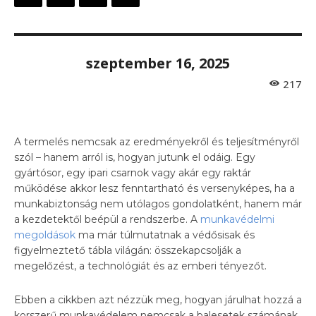
szeptember 16, 2025
217
A termelés nemcsak az eredményekről és teljesítményről
szól – hanem arról is, hogyan jutunk el odáig. Egy
gyártósor, egy ipari csarnok vagy akár egy raktár
működése akkor lesz fenntartható és versenyképes, ha a
munkabiztonság nem utólagos gondolatként, hanem már
a kezdetektől beépül a rendszerbe. A
munkavédelmi
megoldások
ma már túlmutatnak a védősisak és
figyelmeztető tábla világán: összekapcsolják a
megelőzést, a technológiát és az emberi tényezőt.
Ebben a cikkben azt nézzük meg, hogyan járulhat hozzá a
korszerű munkavédelem nemcsak a balesetek számának