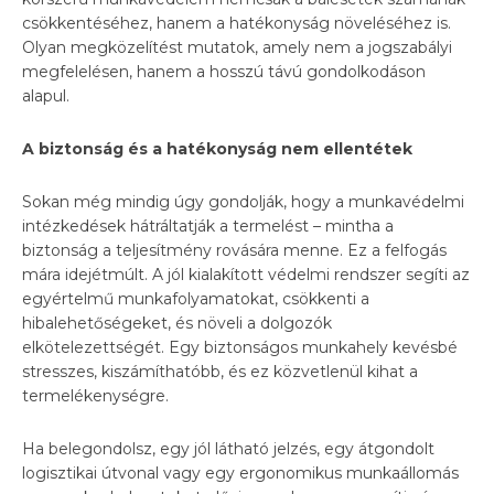
csökkentéséhez, hanem a hatékonyság növeléséhez is.
Olyan megközelítést mutatok, amely nem a jogszabályi
megfelelésen, hanem a hosszú távú gondolkodáson
alapul.
A biztonság és a hatékonyság nem ellentétek
Sokan még mindig úgy gondolják, hogy a munkavédelmi
intézkedések hátráltatják a termelést – mintha a
biztonság a teljesítmény rovására menne. Ez a felfogás
mára idejétmúlt. A jól kialakított védelmi rendszer segíti az
egyértelmű munkafolyamatokat, csökkenti a
hibalehetőségeket, és növeli a dolgozók
elkötelezettségét. Egy biztonságos munkahely kevésbé
stresszes, kiszámíthatóbb, és ez közvetlenül kihat a
termelékenységre.
Ha belegondolsz, egy jól látható jelzés, egy átgondolt
logisztikai útvonal vagy egy ergonomikus munkaállomás