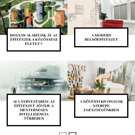
HOGYAN ALAKÍTJÁK ÁT AZ
A MODERN
ÉPÍTÉSZEK A KÖZÖSSÉGI
BELSŐÉPÍTÉSZET
ÉLETET?
AI A TERVEZÉSBEN: AZ
A NÖVÉNYI KIVONATOK
ÉPÍTÉSZET JÖVŐJE A
SZEREPE
MESTERSÉGES
EGÉSZSÉGÜNKBEN
INTELLIGENCIA
TÜKRÉBEN