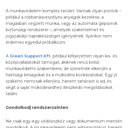
A munkavédelem komplex terület. Vannak olyan pontok –
például a robbanásveszélyes anyagok kezelése, a
magasban végzett munka, vagy az automata gépsorok
biztonsági rendszerei –, amelyek szakértelmet és
jogszabályi naprakészséget igényelnek. Ilyenkor nem
érdemes egyedül próbálkozni.
A
Green Support Kft.
például kifejezetten olyan kis- és
középvállalatokat támogat, akiknek nincs belső
munkavédelmi szakembere, de szeretnék elkerülni a
hatósági bírságokat és a működési kockázatokat. Egy jó
szakértő nemcsak ellenőriz, hanem tanácsot is ad, és
segít a saját működésedhez illeszkedő megoldásokat
találni.
Gondolkodj rendszerszinten
Ne csak egy-egy védőeszköz vagy dokumentum mentén
gondolkodj. A munkavédelem nem adminisztráció, hanem