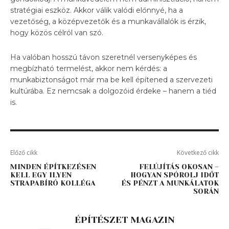
stratégiai eszköz. Akkor válik valódi előnnyé, ha a
vezetőség, a középvezetők és a munkavállalók is érzik,
hogy közös célról van szó.
Ha valóban hosszú távon szeretnél versenyképes és
megbízható termelést, akkor nem kérdés: a
munkabiztonságot már ma be kell építened a szervezeti
kultúrába. Ez nemcsak a dolgozóid érdeke – hanem a tiéd
is.
Előző cikk
Következő cikk
MINDEN ÉPÍTKEZÉSEN
FELÚJÍTÁS OKOSAN –
KELL EGY ILYEN
HOGYAN SPÓROLJ IDŐT
STRAPABÍRÓ KOLLÉGA
ÉS PÉNZT A MUNKÁLATOK
SORÁN
ÉPÍTÉSZET MAGAZIN