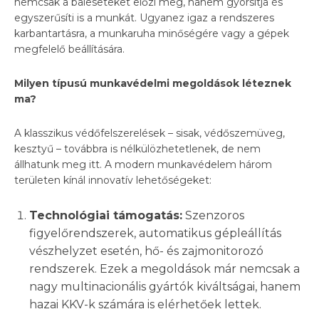
nemcsak a baleseteket előzi meg, hanem gyorsítja és
egyszerűsíti is a munkát. Ugyanez igaz a rendszeres
karbantartásra, a munkaruha minőségére vagy a gépek
megfelelő beállítására.
Milyen típusú munkavédelmi megoldások léteznek
ma?
A klasszikus védőfelszerelések – sisak, védőszemüveg,
kesztyű – továbbra is nélkülözhetetlenek, de nem
állhatunk meg itt. A modern munkavédelem három
területen kínál innovatív lehetőségeket:
Technológiai támogatás:
Szenzoros
figyelőrendszerek, automatikus gépleállítás
vészhelyzet esetén, hő- és zajmonitorozó
rendszerek. Ezek a megoldások már nemcsak a
nagy multinacionális gyártók kiváltságai, hanem
hazai KKV-k számára is elérhetőek lettek.