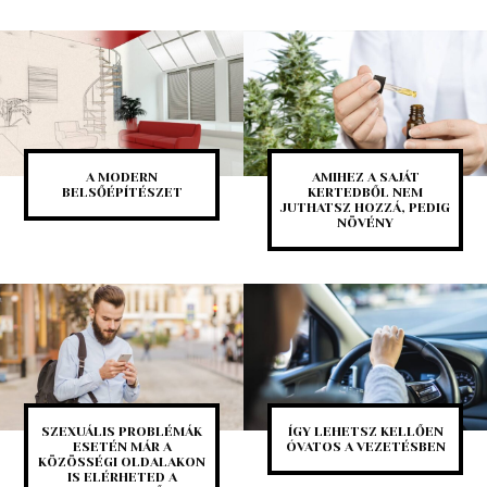
A MODERN
AMIHEZ A SAJÁT
BELSŐÉPÍTÉSZET
KERTEDBŐL NEM
JUTHATSZ HOZZÁ, PEDIG
NÖVÉNY
SZEXUÁLIS PROBLÉMÁK
ÍGY LEHETSZ KELLŐEN
ESETÉN MÁR A
ÓVATOS A VEZETÉSBEN
KÖZÖSSÉGI OLDALAKON
IS ELÉRHETED A