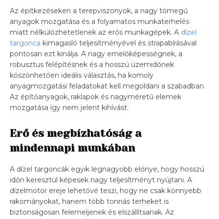
Az építkezéseken a terepviszonyok, a nagy tömegű
anyagok mozgatása és a folyamatos munkaterhelés
miatt nélkülözhetetlenek az erős munkagépek. A
dízel
targonca
kimagasló teljesítményével és strapabírásával
pontosan ezt kínálja. A nagy emelőképességnek, a
robusztus felépítésnek és a hosszú üzemidőnek
köszönhetően ideális választás, ha komoly
anyagmozgatási feladatokat kell megoldani a szabadban.
Az építőanyagok, raklapok és nagyméretű elemek
mozgatása így nem jelent kihívást.
Erő és megbízhatóság a
mindennapi munkában
A dízel targoncák egyik legnagyobb előnye, hogy hosszú
időn keresztül képesek nagy teljesítményt nyújtani. A
dízelmotor ereje lehetővé teszi, hogy ne csak könnyebb
rakományokat, hanem több tonnás terheket is
biztonságosan felemeljenek és elszállítsanak. Az