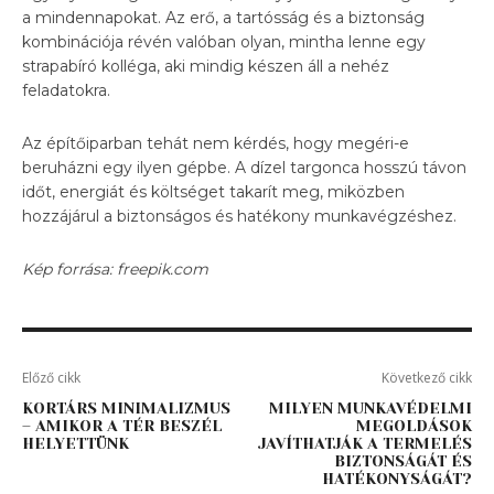
a mindennapokat. Az erő, a tartósság és a biztonság
kombinációja révén valóban olyan, mintha lenne egy
strapabíró kolléga, aki mindig készen áll a nehéz
feladatokra.
Az építőiparban tehát nem kérdés, hogy megéri-e
beruházni egy ilyen gépbe. A dízel targonca hosszú távon
időt, energiát és költséget takarít meg, miközben
hozzájárul a biztonságos és hatékony munkavégzéshez.
Kép forrása: freepik.com
Előző cikk
Következő cikk
KORTÁRS MINIMALIZMUS
MILYEN MUNKAVÉDELMI
– AMIKOR A TÉR BESZÉL
MEGOLDÁSOK
HELYETTÜNK
JAVÍTHATJÁK A TERMELÉS
BIZTONSÁGÁT ÉS
HATÉKONYSÁGÁT?