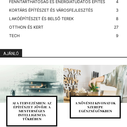
FENNTARTHATÓSÁG ÉS ENERGIATUDATOS ÉPÍTÉS
4
KORTÁRS ÉPÍTÉSZET ÉS VÁROSFEJLESZTÉS
3
LAKÓÉPÍTÉSZET ÉS BELSŐ TEREK
8
OTTHON ÉS KERT
27
TECH
9
AJÁNLÓ
AI A TERVEZÉSBEN: AZ
A NÖVÉNYI KIVONATOK
ÉPÍTÉSZET JÖVŐJE A
SZEREPE
MESTERSÉGES
EGÉSZSÉGÜNKBEN
INTELLIGENCIA
TÜKRÉBEN