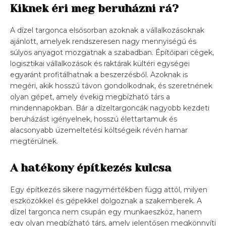
Kiknek éri meg beruházni rá?
A dízel targonca elsősorban azoknak a vállalkozásoknak
ajánlott, amelyek rendszeresen nagy mennyiségű és
súlyos anyagot mozgatnak a szabadban. Építőipari cégek,
logisztikai vállalkozások és raktárak kültéri egységei
egyaránt profitálhatnak a beszerzésből. Azoknak is
megéri, akik hosszú távon gondolkodnak, és szeretnének
olyan gépet, amely évekig megbízható társ a
mindennapokban. Bár a dízeltargoncák nagyobb kezdeti
beruházást igényelnek, hosszú élettartamuk és
alacsonyabb üzemeltetési költségeik révén hamar
megtérülnek.
A hatékony építkezés kulcsa
Egy építkezés sikere nagymértékben függ attól, milyen
eszközökkel és gépekkel dolgoznak a szakemberek. A
dízel targonca nem csupán egy munkaeszköz, hanem
egy olyan megbízható társ, amely jelentősen megkönnyíti