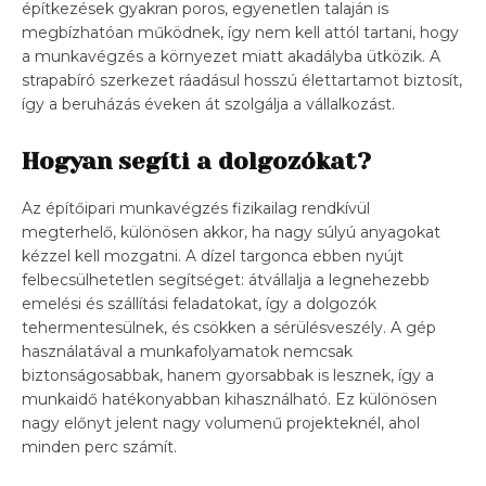
építkezések gyakran poros, egyenetlen talaján is
megbízhatóan működnek, így nem kell attól tartani, hogy
a munkavégzés a környezet miatt akadályba ütközik. A
strapabíró szerkezet ráadásul hosszú élettartamot biztosít,
így a beruházás éveken át szolgálja a vállalkozást.
Hogyan segíti a dolgozókat?
Az építőipari munkavégzés fizikailag rendkívül
megterhelő, különösen akkor, ha nagy súlyú anyagokat
kézzel kell mozgatni. A dízel targonca ebben nyújt
felbecsülhetetlen segítséget: átvállalja a legnehezebb
emelési és szállítási feladatokat, így a dolgozók
tehermentesülnek, és csökken a sérülésveszély. A gép
használatával a munkafolyamatok nemcsak
biztonságosabbak, hanem gyorsabbak is lesznek, így a
munkaidő hatékonyabban kihasználható. Ez különösen
nagy előnyt jelent nagy volumenű projekteknél, ahol
minden perc számít.