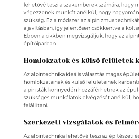
lehetővé teszi a szakemberek számára, hogy
végezzenek munkát anélkül, hogy hagyomány
szükség. Ez a módszer az alpinizmus technikái
a javításban, így jelentősen csökkentve a kö
Ebben a cikkben megvizsgáljuk, hogy az alpin
építőiparban.
Homlokzatok és külső felületek
Az alpintechnika ideális választás magas épül
homlokzatainak és külső felületeinek karbantart
alpinisták könnyedén hozzáférhetnek az épüle
szükséges munkálatok elvégzését anélkül, hog
felállítani.
Szerkezeti vizsgálatok és felmé
Az alpintechnika lehetővé teszi az építészet