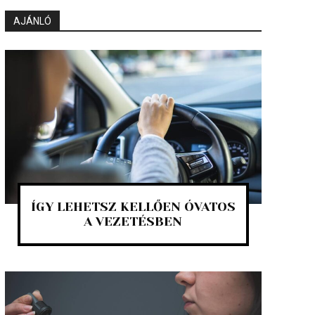
AJÁNLÓ
ÍGY LEHETSZ KELLŐEN ÓVATOS
A VEZETÉSBEN