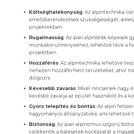
Költséghatékonyság
: Az alpintechnika c
emelőberendezések szükségességét, amelye
projektekben.
Rugalmasság
: Az ipari alpinisták képesek
munkakörülményekhez, lehetővé téve a h
projektben.
Hozzáférés
: Az alpintechnika lehetővé tes
nehezen hozzáférhető területeket, ahol m
dolgozni.
Kevesebb zavarás
: Mivel nincsenek nagy é
kevésbé zavarja az épület használóit és a k
Gyors telepítés és bontás
: Az alpin felsz
hagyományos állványzatoké, ami lehetővé te
Biztonság
: Az ipari alpinizmus szigorú bizt
csökkentik a balesetek kockázatát a magas