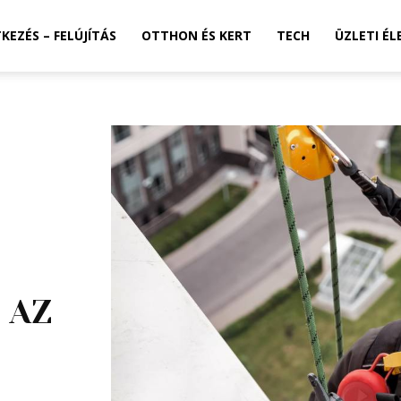
TKEZÉS – FELÚJÍTÁS
OTTHON ÉS KERT
TECH
ÜZLETI ÉL
 AZ