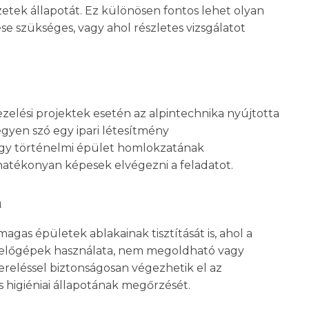
zetek állapotát. Ez különösen fontos lehet olyan
se szükséges, vagy ahol részletes vizsgálatot
zelési projektek esetén az alpintechnika nyújtotta
egyen szó egy ipari létesítmény
 egy történelmi épület homlokzatának
hatékonyan képesek elvégezni a feladatot.
n
agas épületek ablakainak tisztítását is, ahol a
előgépek használata, nem megoldható vagy
szereléssel biztonságosan végezhetik el az
 és higiéniai állapotának megőrzését.