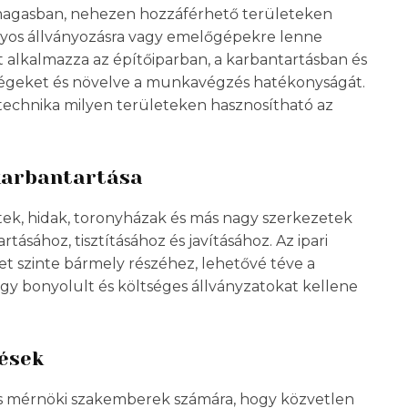
 magasban, nehezen hozzáférhető területeken
os állványozásra vagy emelőgépekre lenne
t alkalmazza az építőiparban, a karbantartásban és
ltségeket és növelve a munkavégzés hatékonyságát.
technika milyen területeken hasznosítható az
 karbantartása
etek, hidak, toronyházak és más nagy szerkezetek
ásához, tisztításához és javításához. Az ipari
t szinte bármely részéhez, lehetővé téve a
y bonyolult és költséges állványzatokat kellene
rések
i és mérnöki szakemberek számára, hogy közvetlen