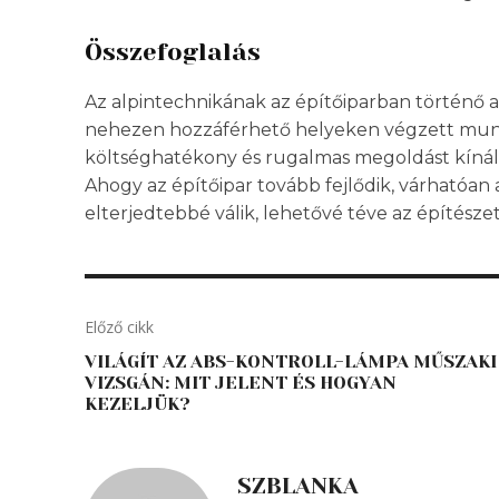
Összefoglalás
Az alpintechnikának az építőiparban történő 
nehezen hozzáférhető helyeken végzett mun
költséghatékony és rugalmas megoldást kínál,
Ahogy az építőipar tovább fejlődik, várhatóan 
elterjedtebbé válik, lehetővé téve az építésze
Előző cikk
VILÁGÍT AZ ABS-KONTROLL-LÁMPA MŰSZAKI
VIZSGÁN: MIT JELENT ÉS HOGYAN
KEZELJÜK?
SZBLANKA