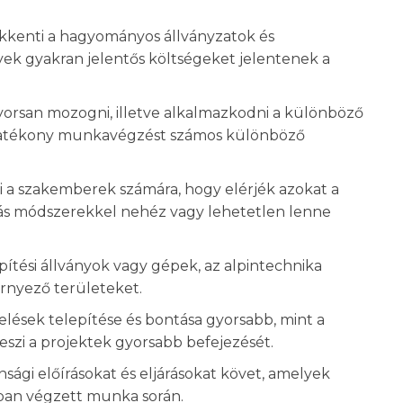
sökkenti a hagyományos állványzatok és
k gyakran jelentős költségeket jelentenek a
 gyorsan mozogni, illetve alkalmazkodni a különböző
atékony munkavégzést számos különböző
zi a szakemberek számára, hogy elérjék azokat a
ás módszerekkel nehéz vagy lehetetlen lenne
pítési állványok vagy gépek, az alpintechnika
örnyező területeket.
erelések telepítése és bontása gyorsabb, mint a
szi a projektek gyorsabb befejezését.
onsági előírásokat és eljárásokat követ, amelyek
ban végzett munka során.