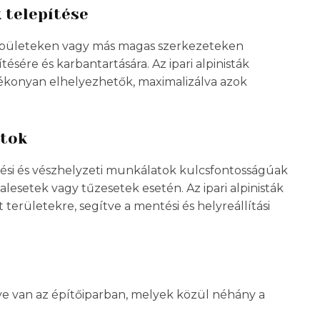
 telepítése
s épületeken vagy más magas szerkezeteken
ésére és karbantartására. Az ipari alpinisták
ékonyan elhelyezhetők, maximalizálva azok
atok
ési és vészhelyzeti munkálatok kulcsfontosságúak
alesetek vagy tűzesetek esetén. Az ipari alpinisták
területekre, segítve a mentési és helyreállítási
e van az építőiparban, melyek közül néhány a