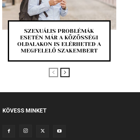
SZEXUÁLIS PROBLÉMÁK
ESETÉN MÁR A KÖZÖSSÉGI
OLDALAKON IS ELÉRHETED A
MEGFELELŐ SZAKEMBERT
KÖVESS MINKET