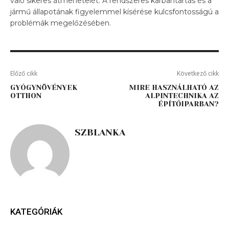
való sikeres átmenetelét. A rendszeres karbantartás és a
jármű állapotának figyelemmel kísérése kulcsfontosságú a
problémák megelőzésében.
Előző cikk
Következő cikk
GYÓGYNÖVÉNYEK
MIRE HASZNÁLHATÓ AZ
OTTHON
ALPINTECHNIKA AZ
ÉPÍTŐIPARBAN?
SZBLANKA
KATEGÓRIÁK