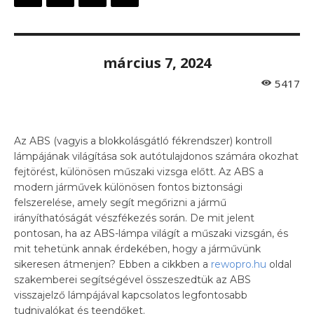
március 7, 2024
5417
Az ABS (vagyis a blokkolásgátló fékrendszer) kontroll
lámpájának világítása sok autótulajdonos számára okozhat
fejtörést, különösen műszaki vizsga előtt. Az ABS a
modern járművek különösen fontos biztonsági
felszerelése, amely segít megőrizni a jármű
irányíthatóságát vészfékezés során. De mit jelent
pontosan, ha az ABS-lámpa világít a műszaki vizsgán, és
mit tehetünk annak érdekében, hogy a járművünk
sikeresen átmenjen? Ebben a cikkben a
rewopro.hu
oldal
szakemberei segítségével összeszedtük az ABS
visszajelző lámpájával kapcsolatos legfontosabb
tudnivalókat és teendőket.