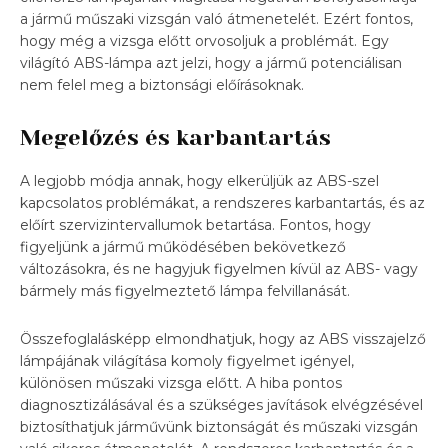
a jármű műszaki vizsgán való átmenetelét. Ezért fontos,
hogy még a vizsga előtt orvosoljuk a problémát. Egy
világító ABS-lámpa azt jelzi, hogy a jármű potenciálisan
nem felel meg a biztonsági előírásoknak.
Megelőzés és karbantartás
A legjobb módja annak, hogy elkerüljük az ABS-szel
kapcsolatos problémákat, a rendszeres karbantartás, és az
előírt szervizintervallumok betartása. Fontos, hogy
figyeljünk a jármű működésében bekövetkező
változásokra, és ne hagyjuk figyelmen kívül az ABS- vagy
bármely más figyelmeztető lámpa felvillanását.
Összefoglalásképp elmondhatjuk, hogy az ABS visszajelző
lámpájának világítása komoly figyelmet igényel,
különösen műszaki vizsga előtt. A hiba pontos
diagnosztizálásával és a szükséges javítások elvégzésével
biztosíthatjuk járművünk biztonságát és műszaki vizsgán