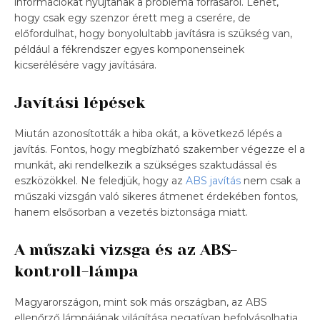
információkat nyújtanak a probléma forrásáról. Lehet,
hogy csak egy szenzor érett meg a cserére, de
előfordulhat, hogy bonyolultabb javításra is szükség van,
például a fékrendszer egyes komponenseinek
kicserélésére vagy javítására.
Javítási lépések
Miután azonosították a hiba okát, a következő lépés a
javítás. Fontos, hogy megbízható szakember végezze el a
munkát, aki rendelkezik a szükséges szaktudással és
eszközökkel. Ne feledjük, hogy az
ABS javítás
nem csak a
műszaki vizsgán való sikeres átmenet érdekében fontos,
hanem elsősorban a vezetés biztonsága miatt.
A műszaki vizsga és az ABS-
kontroll-lámpa
Magyarországon, mint sok más országban, az ABS
ellenőrző lámpájának világítása negatívan befolyásolhatja