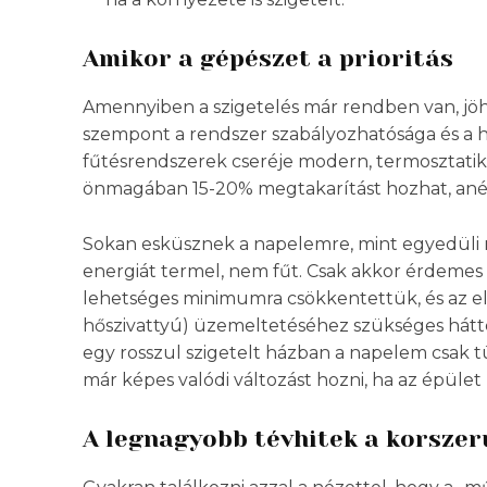
Amikor a gépészet a prioritás
Amennyiben a szigetelés már rendben van, jöhe
szempont a rendszer szabályozhatósága és a ha
fűtésrendszerek cseréje modern, termosztatik
önmagában 15-20% megtakarítást hozhat, anél
Sokan esküsznek a napelemre, mint egyedüli m
energiát termel, nem fűt. Csak akkor érdemes 
lehetséges minimumra csökkentettük, és az e
hőszivattyú) üzemeltetéséhez szükséges hátte
egy rosszul szigetelt házban a napelem csak t
már képes valódi változást hozni, ha az épület
A legnagyobb tévhitek a korszer