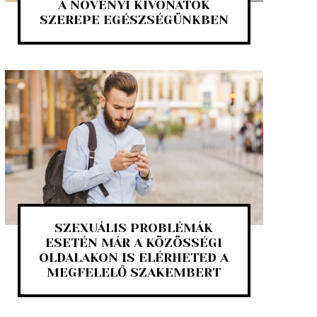
A NÖVÉNYI KIVONATOK
SZEREPE EGÉSZSÉGÜNKBEN
SZEXUÁLIS PROBLÉMÁK
ESETÉN MÁR A KÖZÖSSÉGI
OLDALAKON IS ELÉRHETED A
MEGFELELŐ SZAKEMBERT