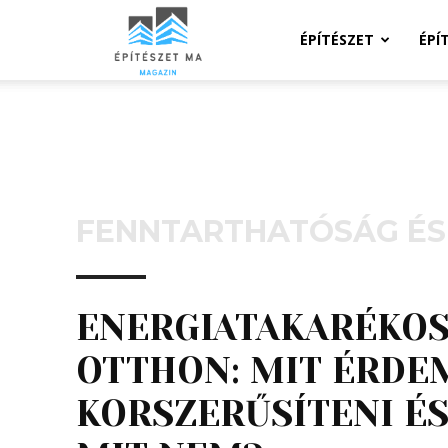
Építeszeti
ÉPÍTÉSZET
ÉPÍ
Magazin
FENNTARTHATÓSÁG ÉS
ENERGIATAKARÉKO
OTTHON: MIT ÉRDE
KORSZERŰSÍTENI É