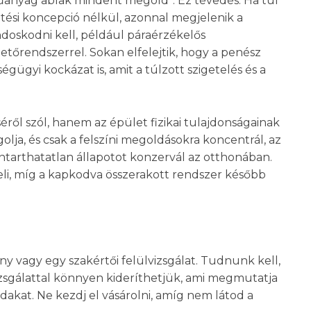
műanyag ablak mindent megold”. Ez tévedés. Ha túl
tési koncepció nélkül, azonnal megjelenik a
ondoskodni kell, például páraérzékelős
etőrendszerrel. Sokan elfelejtik, hogy a penész
ügyi kockázat is, amit a túlzott szigetelés és a
ről szól, hanem az épület fizikai tulajdonságainak
olja, és csak a felszíni megoldásokra koncentrál, az
tarthatatlan állapotot konzervál az otthonában.
veli, míg a kapkodva összerakott rendszer később
ny vagy egy szakértői felülvizsgálat. Tudnunk kell,
izsgálattal könnyen kideríthetjük, ami megmutatja
idakat. Ne kezdj el vásárolni, amíg nem látod a