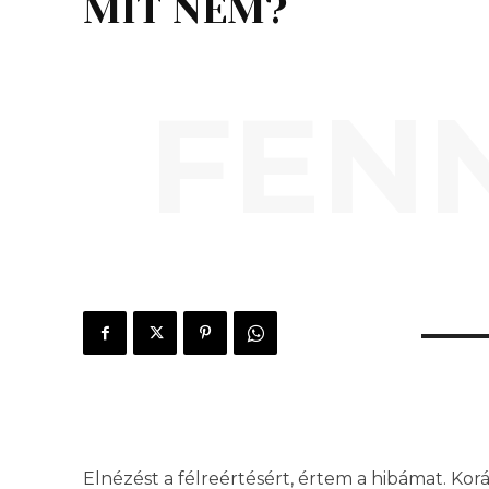
MIT NEM?
FEN
Elnézést a félreértésért, értem a hibámat. Kor