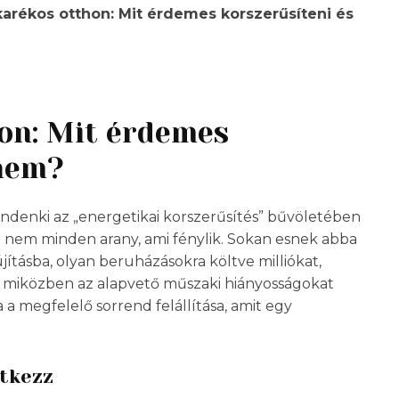
karékos otthon: Mit érdemes korszerűsíteni és
on: Mit érdemes
 nem?
ndenki az „energetikai korszerűsítés” bűvöletében
s: nem minden arany, ami fénylik. Sokan esnek abba
jításba, olyan beruházásokra költve milliókat,
miközben az alapvető műszaki hiányosságokat
a megfelelő sorrend felállítása, amit egy
ítkezz