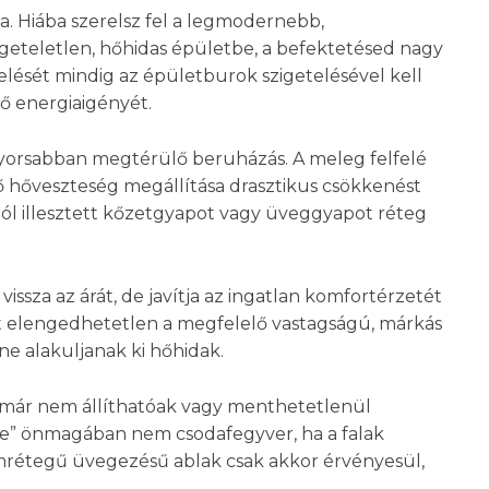
ia. Hiába szerelsz fel a legmodernebb,
igeteletlen, hőhidas épületbe, a befektetésed nagy
elését mindig az épületburok szigetelésével kell
ő energiaigényét.
yorsabban megtérülő beruházás. A meleg felfelé
énő hőveszteség megállítása drasztikus csökkenést
ól illesztett kőzetgyapot vagy üveggyapot réteg
ssza az árát, de javítja az ingatlan komfortérzetét
Itt elengedhetetlen a megfelelő vastagságú, márkás
 ne alakuljanak ki hőhidak.
ek már nem állíthatóak vagy menthetetlenül
re” önmagában nem csodafegyver, ha a falak
omrétegű üvegezésű ablak csak akkor érvényesül,