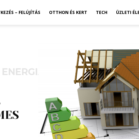
TKEZÉS – FELÚJÍTÁS
OTTHON ÉS KERT
TECH
ÜZLETI ÉL
 ENERGIATUDATOS ÉPÍTÉS
S
MES
S