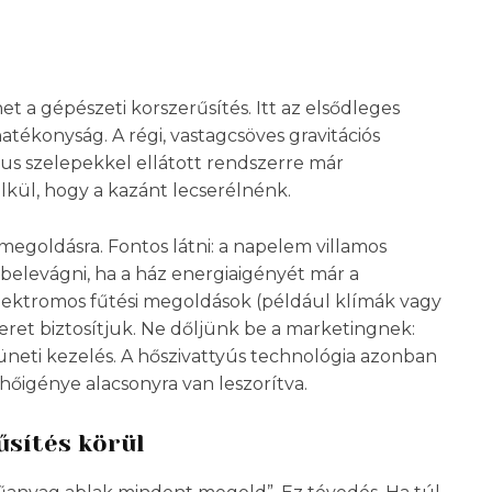
t a gépészeti korszerűsítés. Itt az elsődleges
tékonyság. A régi, vastagcsöves gravitációs
us szelepekkel ellátott rendszerre már
kül, hogy a kazánt lecserélnénk.
egoldásra. Fontos látni: a napelem villamos
belevágni, ha a ház energiaigényét már a
lektromos fűtési megoldások (például klímák vagy
ret biztosítjuk. Ne dőljünk be a marketingnek:
üneti kezelés. A hőszivattyús technológia azonban
 hőigénye alacsonyra van leszorítva.
űsítés körül