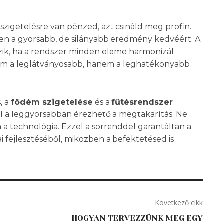
szigetelésre van pénzed, azt csináld meg profin.
 a gyorsabb, de silányabb eredmény kedvéért. A
zik, ha a rendszer minden eleme harmonizál
y nem a leglátványosabb, hanem a leghatékonyabb
, a
födém szigetelése
és a
fűtésrendszer
l a leggyorsabban érezhető a megtakarítás. Ne
tán a technológia. Ezzel a sorrenddel garantáltan a
 fejlesztéséből, miközben a befektetésed is
Következő cikk
HOGYAN TERVEZZÜNK MEG EGY