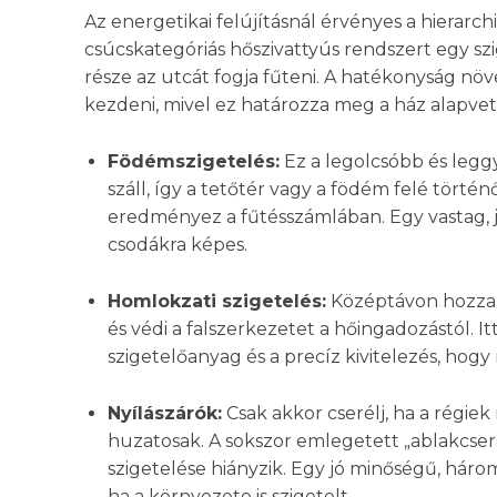
Az energetikai felújításnál érvényes a hierarch
csúcskategóriás hőszivattyús rendszert egy sz
része az utcát fogja fűteni. A hatékonyság növ
kezdeni, mivel ez határozza meg a ház alapvet
Födémszigetelés:
Ez a legolcsóbb és legg
száll, így a tetőtér vagy a födém felé tört
eredményez a fűtésszámlában. Egy vastag, j
csodákra képes.
Homlokzati szigetelés:
Középtávon hozza vi
és védi a falszerkezetet a hőingadozástól. 
szigetelőanyag és a precíz kivitelezés, hogy
Nyílászárók:
Csak akkor cserélj, ha a régi
huzatosak. A sokszor emlegetett „ablakcse
szigetelése hiányzik. Egy jó minőségű, hár
ha a környezete is szigetelt.