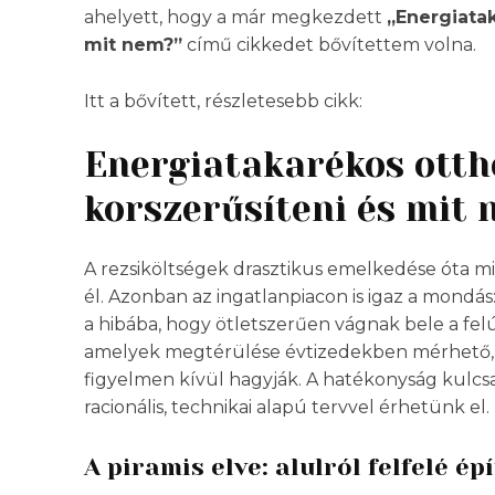
ahelyett, hogy a már megkezdett
„Energiata
mit nem?”
című cikkedet bővítettem volna.
Itt a bővített, részletesebb cikk:
Energiatakarékos otth
korszerűsíteni és mit
A rezsiköltségek drasztikus emelkedése óta mi
él. Azonban az ingatlanpiacon is igaz a mondá
a hibába, hogy ötletszerűen vágnak bele a felú
amelyek megtérülése évtizedekben mérhető, 
figyelmen kívül hagyják. A hatékonyság kulcsa 
racionális, technikai alapú tervvel érhetünk el.
A piramis elve: alulról felfelé ép