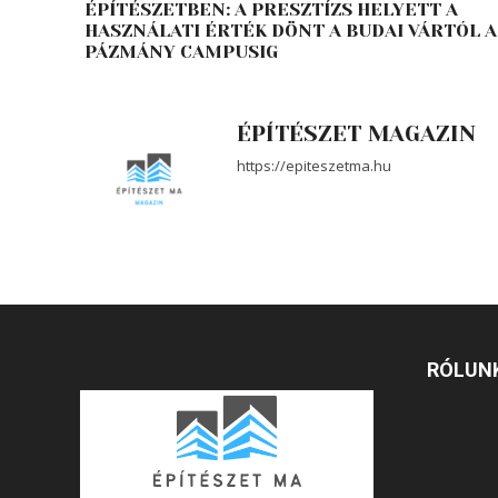
ÉPÍTÉSZETBEN: A PRESZTÍZS HELYETT A
HASZNÁLATI ÉRTÉK DÖNT A BUDAI VÁRTÓL A
PÁZMÁNY CAMPUSIG
ÉPÍTÉSZET MAGAZIN
https://epiteszetma.hu
RÓLUN