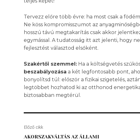
teljes képet!
Tervezz előre több évre: ha most csak a födém
Ne köss kompromisszumot az anyagminőségben
hosszú távú megtakarítás csak akkor jelentke
egymással. A tudatosság itt azt jelenti, hog
fejlesztést választod elsőként.
Szakértői szemmel:
Ha a költségvetés szűkös
beszabályozása
a két legfontosabb pont, aho
bonyolítsd túl: először a fizikai szigetelés, az
legtöbbet hozhatod ki az otthonod energetikai
biztosabban megtérül.
Előző cikk
AKORSZAKVÁLTÁS AZ ÁLLAMI