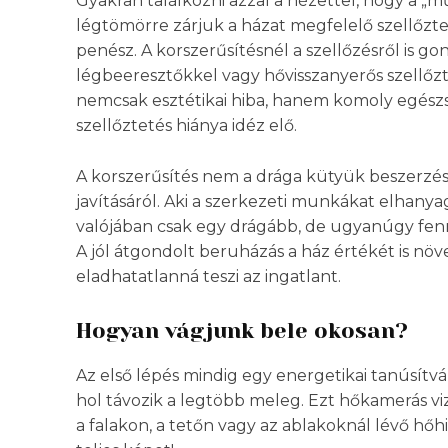
Gyakran találkozni azzal a nézettel, hogy a „
légtömörre zárjuk a házat megfelelő szellőzte
penész. A korszerűsítésnél a szellőzésről is g
légbeeresztőkkel vagy hővisszanyerős szellőzt
nemcsak esztétikai hiba, hanem komoly egészség
szellőztetés hiánya idéz elő.
A korszerűsítés nem a drága kütyük beszerzésé
javításáról. Aki a szerkezeti munkákat elhanyag
valójában csak egy drágább, de ugyanúgy fenn
A jól átgondolt beruházás a ház értékét is nö
eladhatatlanná teszi az ingatlant.
Hogyan vágjunk bele okosan?
Az első lépés mindig egy energetikai tanúsítvá
hol távozik a legtöbb meleg. Ezt hőkamerás v
a falakon, a tetőn vagy az ablakoknál lévő hőh