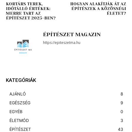
KORTÁRS TEREK,
HOGYAN ALAKÍTJÁK ÁT AZ
IDŐTÁLLÓ ÉRTÉKEK:
ÉPÍTÉSZEK A KÖZÖSSÉGI
MERRE TART AZ
ÉLETET?
ÉPÍTÉSZET 2025-BEN?
ÉPÍTÉSZET MAGAZIN
https://epiteszetma.hu
KATEGÓRIÁK
AJÁNLÓ
8
EGÉSZSÉG
9
EGYÉB
0
ÉLETMÓD
3
ÉPÍTÉSZET
43