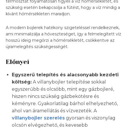
termosztát folyamatosan figyeli a víz hőmérsékletét, és
szükség esetén bekapcsolja a fűtést, hogy a víz mindig a
kívánt hőmérsékleten maradjon.
A modern bojlerek hatékony szigeteléssel rendelkeznek,
ami minimalizálja a hőveszteséget, így a felmelegített víz
hosszú ideig megőrzi a hőmérsékletét, csökkentve az
újramelegítés szükségességét.
Előnyei
Egyszerű telepítés és alacsonyabb kezdeti
költség:
A villanybojler telepítése sokkal
egyszerűbb és olcsóbb, mint egy gázbojleré,
hiszen nincs szükség gázbekötésre és
kéményre. Gyakorlatilag bárhol elhelyezhető,
ahol van áramellátás és vízvezeték. A
villanybojler szerelés
gyorsan és viszonylag
olcsón elvégezhető, és kevesebb