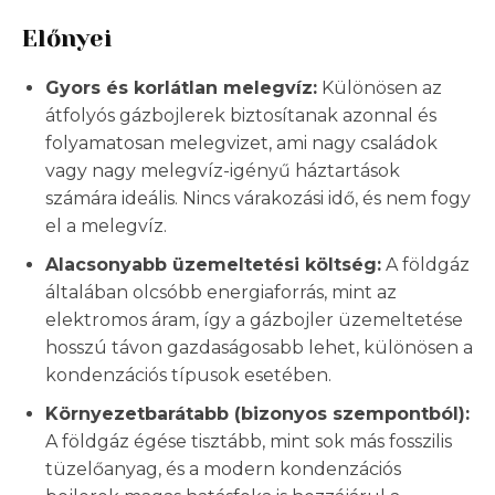
Előnyei
Gyors és korlátlan melegvíz:
Különösen az
átfolyós gázbojlerek biztosítanak azonnal és
folyamatosan melegvizet, ami nagy családok
vagy nagy melegvíz-igényű háztartások
számára ideális. Nincs várakozási idő, és nem fogy
el a melegvíz.
Alacsonyabb üzemeltetési költség:
A földgáz
általában olcsóbb energiaforrás, mint az
elektromos áram, így a gázbojler üzemeltetése
hosszú távon gazdaságosabb lehet, különösen a
kondenzációs típusok esetében.
Környezetbarátabb (bizonyos szempontból):
A földgáz égése tisztább, mint sok más fosszilis
tüzelőanyag, és a modern kondenzációs