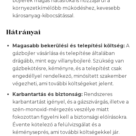
bojlerek magas hatásfoka is hozzájárul a
környezetkímélőbb működéshez, kevesebb
károsanyag-kibocsátással.
Hátrányai
Magasabb bekerülési és telepítési költség:
A
gázbojler vásárlása és telepítése általában
drágább, mint egy villanybojleré. Szükség van
gázbekötésre, kéményre, és a telepítést csak
engedéllyel rendelkező, minősített szakember
végezheti, ami további költségeket jelent.
Karbantartás és biztonság:
Rendszeres
karbantartást igényel, és a gázszivárgás, illetve a
szén-monoxid-mérgezés veszélye miatt
fokozottan figyelni kell a biztonsági előírásokra.
Évente kötelező a felülvizsgálat és a
kéményseprés, ami további költségekkel jár.