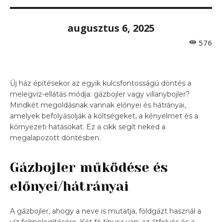
augusztus 6, 2025
576
Új ház építésekor az egyik kulcsfontosságú döntés a
melegvíz-ellátás módja: gázbojler vagy villanybojler?
Mindkét megoldásnak vannak előnyei és hátrányai,
amelyek befolyásolják a költségeket, a kényelmet és a
környezeti hatásokat. Ez a cikk segít neked a
megalapozott döntésben.
Gázbojler működése és
előnyei/hátrányai
A gázbojler, ahogy a neve is mutatja, földgázt használ a
víz felmelegítésére. Két fő típusa van: az átfolyós és a