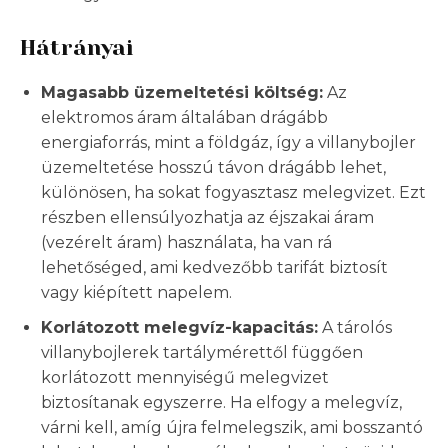
Hátrányai
Magasabb üzemeltetési költség:
Az
elektromos áram általában drágább
energiaforrás, mint a földgáz, így a villanybojler
üzemeltetése hosszú távon drágább lehet,
különösen, ha sokat fogyasztasz melegvizet. Ezt
részben ellensúlyozhatja az éjszakai áram
(vezérelt áram) használata, ha van rá
lehetőséged, ami kedvezőbb tarifát biztosít
vagy kiépített napelem.
Korlátozott melegvíz-kapacitás:
A tárolós
villanybojlerek tartálymérettől függően
korlátozott mennyiségű melegvizet
biztosítanak egyszerre. Ha elfogy a melegvíz,
várni kell, amíg újra felmelegszik, ami bosszantó