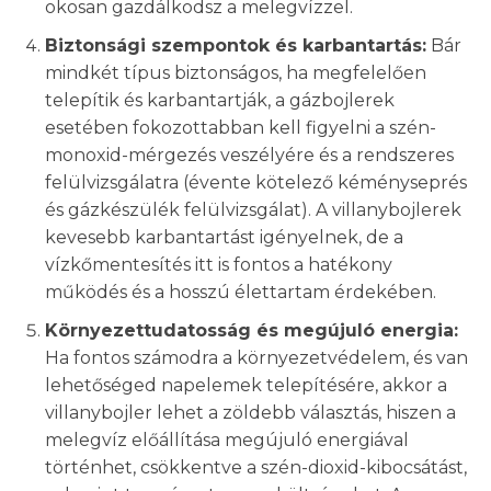
okosan gazdálkodsz a melegvízzel.
Biztonsági szempontok és karbantartás:
Bár
mindkét típus biztonságos, ha megfelelően
telepítik és karbantartják, a gázbojlerek
esetében fokozottabban kell figyelni a szén-
monoxid-mérgezés veszélyére és a rendszeres
felülvizsgálatra (évente kötelező kéményseprés
és gázkészülék felülvizsgálat). A villanybojlerek
kevesebb karbantartást igényelnek, de a
vízkőmentesítés itt is fontos a hatékony
működés és a hosszú élettartam érdekében.
Környezettudatosság és megújuló energia:
Ha fontos számodra a környezetvédelem, és van
lehetőséged napelemek telepítésére, akkor a
villanybojler lehet a zöldebb választás, hiszen a
melegvíz előállítása megújuló energiával
történhet, csökkentve a szén-dioxid-kibocsátást,