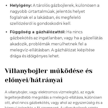
Helyigény:
A tárolós gázbojlerek, különösen a
nagyobb űrtartalmúak, jelentős helyet
foglalnak el a lakásban, és megfelelő
szellőzésről is gondoskodni kell.
Függőség a gázhálózattól:
Ha nincs
gázbekötés az ingatlanban, vagy ha a gázellátás
akadozik, problémák merülhetnek fel a
melegvíz-ellátásban. A gázhálózat kiépítése
drága és időigényes lehet.
Villanybojler működése és
előnyei/hátrányai
A villanybojler, vagy elektromos vízmelegítő, az egyik
legelterjedtebb megoldás a melegvíz-ellátásra, különösen
ott, ahol nincs gázbekötés, vagy ahol az egyszerűség és a
könnyű telepítés a fő szempont. A villanybojlerek szinte