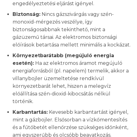
engedélyeztetési eljárást igényel.
Biztonság:
Nincs gázszivárgás vagy szén-
monoxid-mérgezés veszélye, így
biztonságosabbnak tekinthető, mint a
gázüzemű társai. Az elektromos biztonsági
előírások betartása mellett minimális a kockázat.
Környezetbarátabb (megújuló energia
esetén):
Ha az elektromos áramot megújuló
energiaforrásból (pl. napelem) termelik, akkor a
villanybojler üzemeltetése rendkívül
környezetbarát lehet, hiszen a melegvíz
előállítása szén-dioxid-kibocsátás nélkül
történik.
Karbantartás:
Kevesebb karbantartást igényel,
mint a gázbojler. Elsősorban a vízkőmentesítés
és a fűtőbetét ellenőrzése szükséges időnként,
ami egyszerűbb és olcsóbb beavatkozás.