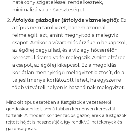
hatékony szigeteléssel rendelkeznek,
minimalizálva a hőveszteséget.
Átfolyós gázbojler (átfolyós vízmelegítő):
Ez
a típus nem tárol vizet, hanem azonnal
felmelegíti azt, amint megnyitod a melegvíz
csapot. Amikor a vízáramlás érzékelő bekapcsol,
az égőfej begyullad, és a víz egy hőcserélőn
keresztül áramolva felmelegszik. Amint elzárod
a csapot, az égőfej kikapcsol. Ez a megoldás
korlátlan mennyiségű melegvizet biztosít, de a
teljesítménye korlátozott lehet, ha egyszerre
több vízvételi helyen is használnak melegvizet.
Mindkét típus esetében a füstgázok elvezetéséről
gondoskodni kell, ami általában kéményen keresztül
történik. A modern kondenzációs gázbojlerek a füstgázok
rejtett hőjét is hasznosítják, így rendkívül hatékonyak és
gazdaságosak.