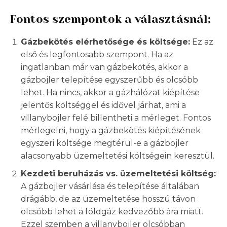
Fontos szempontok a választásnál:
Gázbekötés elérhetősége és költsége:
Ez az
első és legfontosabb szempont. Ha az
ingatlanban már van gázbekötés, akkor a
gázbojler telepítése egyszerűbb és olcsóbb
lehet. Ha nincs, akkor a gázhálózat kiépítése
jelentős költséggel és idővel járhat, ami a
villanybojler felé billentheti a mérleget. Fontos
mérlegelni, hogy a gázbekötés kiépítésének
egyszeri költsége megtérül-e a gázbojler
alacsonyabb üzemeltetési költségein keresztül.
Kezdeti beruházás vs. üzemeltetési költség:
A gázbojler vásárlása és telepítése általában
drágább, de az üzemeltetése hosszú távon
olcsóbb lehet a földgáz kedvezőbb ára miatt.
Ezzel szemben a villanybojler olcsóbban