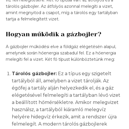
tárolós gázbojler. Az átfolyós azonnal melegíti a vizet,
amint megnyitod a csapot, míg a tárolós egy tartályban
tartja a felmelegített vizet.
Hogyan működik a gázbojler?
A gázbojler működési elve a földgáz elégetésén alapul,
amelynek során hőenergia szabadul fel. Ez a hőenergia
melegíti fel a vizet. Két fő típust különböztetünk meg:
Tárolós gázbojler:
Ez a típus egy szigetelt
tartályból áll, amelyben a vizet tárolják. Az
égőfej a tartály alján helyezkedik el, és a gáz
elégetésével felmelegíti a tartályban lévő vizet
a beállított hőmérsékletre. Amikor melegvizet
használsz, a tartályból kiáramló melegvíz
helyére hidegvíz érkezik, amit a rendszer újra
felmelegít. A modern tárolós gázbojlerek