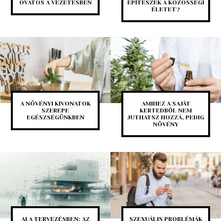
ÓVATOS A VEZETÉSBEN
ÉPÍTÉSZEK A KÖZÖSSÉGI
ÉLETET?
A NÖVÉNYI KIVONATOK
AMIHEZ A SAJÁT
SZEREPE
KERTEDBŐL NEM
EGÉSZSÉGÜNKBEN
JUTHATSZ HOZZÁ, PEDIG
NÖVÉNY
AI A TERVEZÉSBEN: AZ
SZEXUÁLIS PROBLÉMÁK