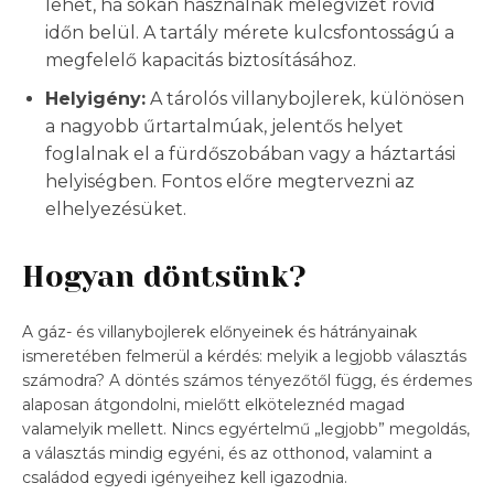
lehet, ha sokan használnak melegvizet rövid
időn belül. A tartály mérete kulcsfontosságú a
megfelelő kapacitás biztosításához.
Helyigény:
A tárolós villanybojlerek, különösen
a nagyobb űrtartalmúak, jelentős helyet
foglalnak el a fürdőszobában vagy a háztartási
helyiségben. Fontos előre megtervezni az
elhelyezésüket.
Hogyan döntsünk?
A gáz- és villanybojlerek előnyeinek és hátrányainak
ismeretében felmerül a kérdés: melyik a legjobb választás
számodra? A döntés számos tényezőtől függ, és érdemes
alaposan átgondolni, mielőtt elköteleznéd magad
valamelyik mellett. Nincs egyértelmű „legjobb” megoldás,
a választás mindig egyéni, és az otthonod, valamint a
családod egyedi igényeihez kell igazodnia.