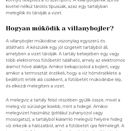
kivétel nélkül tárolós típusúak, azaz egy tartályban
melegítik és tárolják a vizet.
Hogyan működik a villanybojler?
A villanybojler működése viszonylag egyszerű és
átlátható. A készülék egy jól szigetelt tartályból áll,
amelyben a vizet tárolják. A tartály belsejében egy vagy
több elektromos fűtőbetét található, amely az elektromos
áramot hővé alakítja. Amikor bekapcsolod a bojlert, vagy
amikor a termosztát érzékeli, hogy a víz hőmérséklete a
beállított érték alá csökkent, a fűtőbetét működésbe lép,
és elkezdi melegíteni a vizet.
A melegvíz a tartály felső részében gyűlik össze, mivel a
meleg víz sűrűsége kisebb, mint a hidegé. Amikor
melegvizet használsz (például zuhanyozol vagy
mosogatsz), a tartályból kiáramló melegvíz helyére hideg
víz érkezik a hálózatból, amit a fűtőbetét újra felmelegít. A