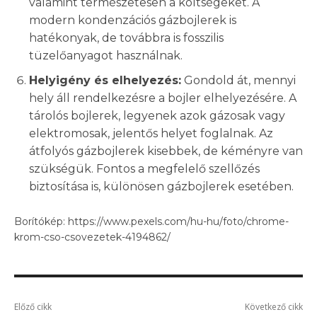
valamint természetesen a költségeket. A
modern kondenzációs gázbojlerek is
hatékonyak, de továbbra is fosszilis
tüzelőanyagot használnak.
Helyigény és elhelyezés:
Gondold át, mennyi
hely áll rendelkezésre a bojler elhelyezésére. A
tárolós bojlerek, legyenek azok gázosak vagy
elektromosak, jelentős helyet foglalnak. Az
átfolyós gázbojlerek kisebbek, de kéményre van
szükségük. Fontos a megfelelő szellőzés
biztosítása is, különösen gázbojlerek esetében.
Borítókép: https://www.pexels.com/hu-hu/foto/chrome-
krom-cso-csovezetek-4194862/
Előző cikk
Következő cikk