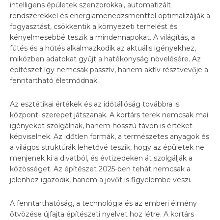
intelligens épületek szenzorokkal, automatizált
rendszerekkel és energiamenedzsmenttel optimalizálják a
fogyasztást, csökkentik a környezeti terhelést és
kényelmesebbé teszik a mindennapokat. A világítás, a
fűtés és a hűtés alkalmazkodik az aktuális igényekhez,
miközben adatokat gyűjt a hatékonyság növelésére. Az
építészet így nemcsak passzív, hanem aktív résztvevője a
fenntartható életmódnak.
Az esztétikai értékek és az időtállóság továbbra is
központi szerepet játszanak. A kortárs terek nemcsak mai
igényeket szolgálnak, hanem hosszú távon is értéket
képviselnek. Az időtlen formák, a természetes anyagok és
a világos struktúrák lehetővé teszik, hogy az épületek ne
menjenek ki a divatból, és évtizedeken át szolgálják a
közösséget. Az építészet 2025-ben tehát nemcsak a
jelenhez igazodik, hanem a jövőt is figyelembe veszi.
A fenntarthatóság, a technológia és az emberi élmény
ötvözése újfajta építészeti nyelvet hoz létre. A kortárs