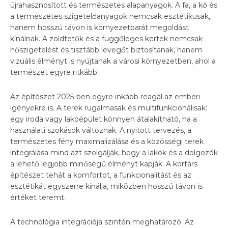
újrahasznosított és természetes alapanyagok. A fa, a kő és
a természetes szigetelőanyagok nemcsak esztétikusak,
hanem hosszú távon is környezetbarát megoldást
kínálnak. A zöldtetők és a függőleges kertek nemcsak
hőszigetelést és tisztább levegőt biztosítanak, hanem
vizuális élményt is nyújtanak a városi környezetben, ahol a
természet egyre ritkább.
Az építészet 2025-ben egyre inkább reagál az emberi
igényekre is. A terek rugalmasak és multifunkcionálisak:
egy iroda vagy lakóépület könnyen átalakítható, ha a
használati szokások változnak. A nyitott tervezés, a
természetes fény maximalizálása és a közösségi terek
integrálása mind azt szolgálják, hogy a lakók és a dolgozók
a lehető legjobb minőségű élményt kapják. A kortárs
építészet tehát a komfortot, a funkcionalitást és az
esztétikát egyszerre kínálja, miközben hosszú távon is
értéket teremt.
A technológia integrációja szintén meghatározó. Az