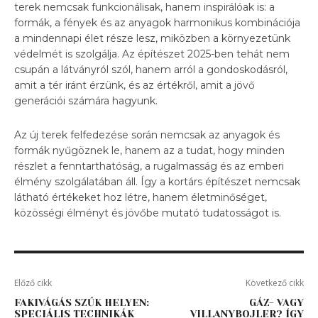
terek nemcsak funkcionálisak, hanem inspirálóak is: a
formák, a fények és az anyagok harmonikus kombinációja
a mindennapi élet része lesz, miközben a környezetünk
védelmét is szolgálja. Az építészet 2025-ben tehát nem
csupán a látványról szól, hanem arról a gondoskodásról,
amit a tér iránt érzünk, és az értékről, amit a jövő
generációi számára hagyunk.
Az új terek felfedezése során nemcsak az anyagok és
formák nyűgöznek le, hanem az a tudat, hogy minden
részlet a fenntarthatóság, a rugalmasság és az emberi
élmény szolgálatában áll. Így a kortárs építészet nemcsak
látható értékeket hoz létre, hanem életminőséget,
közösségi élményt és jövőbe mutató tudatosságot is.
Előző cikk
Következő cikk
FAKIVÁGÁS SZŰK HELYEN:
GÁZ- VAGY
SPECIÁLIS TECHNIKÁK
VILLANYBOJLER? ÍGY