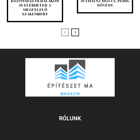
KÖZÖSSÉGI OLDALAKON
JUTHATSZ HOZZÁ, PEDIG
IS ELÉRHETED A
NÖVÉNY
MEGFELELŐ
SZAKEMBERT
RÓLUNK